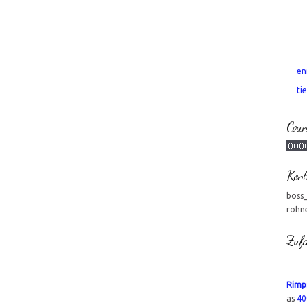
en
tie
Coun
Kont
boss
rohn
Zufa
Rimpf
as
40