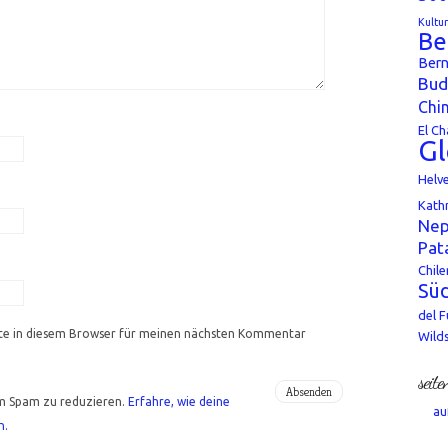
Kultu
Be
Bern
Bud
Chi
El Ch
Gl
Helv
Kath
Nep
Pat
Chile
Süd
del 
te in diesem Browser für meinen nächsten Kommentar
Wild
seite
m Spam zu reduzieren.
Erfahre, wie deine
au
n.