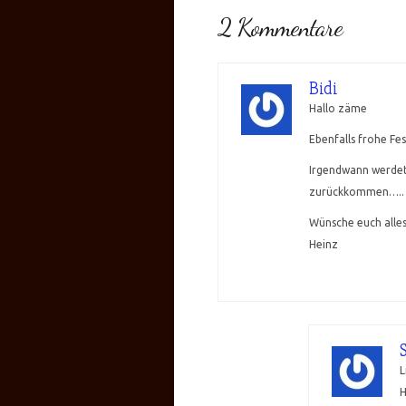
2 Kommentare
Bidi
Hallo zäme
Ebenfalls frohe Fes
Irgendwann werdet i
zurückkommen…..
Wünsche euch alles
Heinz
L
H