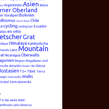
Asien
Argentinien
Belize
ren
rner Oberland
Bolivien
er Voralpen
dhismus
Chile
Cerro Torre
cycling
na
Ecuador
cycling lao
en vélo
altén
etscher
Grat
Himalaya
Kambodscha
etikum
Mountain
Laos
mandu
al
Oberwallis
Nicaragua
agonien
Region Magallanes und
nische Antarktis
Skitour
Route 18A
ostasien
T5+
Tibet
Tierra
Wallis
Fuego
Unterwallis
strubel
Zentralamerika
n
f in die weite Welt!
enRoute Latin America