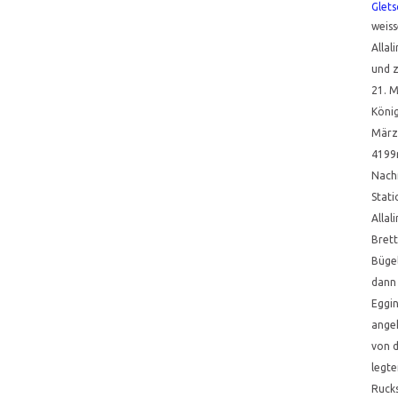
Glets
weiss
Allal
und z
21. 
König
März
4199
Nachm
Stati
Allal
Brett
Bügel
dann 
Eggi
ange
von d
legte
Rucks