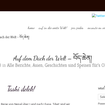
home
auf in die weite Welt!
per pedes
enroute en vé
ch der Welt – བོད་ཆེན།
Auf dem Dach der Welt – བོད་ཆེན།
3 in
Alle Berichte
,
Asien
,
Geschichten sind Speisen für's Oh
Tashi delek!
read
Powe
n Reise von Nepal über Land nach Lhasa, Tibet sind wir