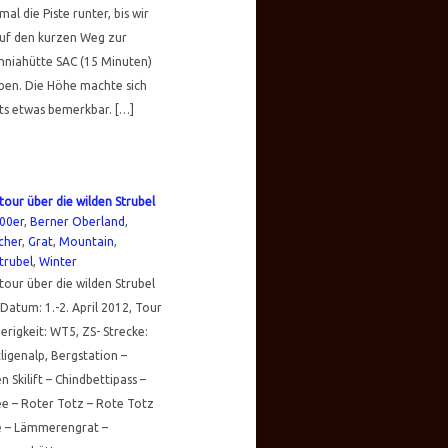
mal die Piste runter, bis wir
auf den kurzen Weg zur
nniahütte SAC (15 Minuten)
ben. Die Höhe machte sich
ts etwas bemerkbar. […]
our über die wilden Strubel
00er
,
Berner Oberland
,
cher
,
Grat
,
Mountain
,
trubel
,
Winter
our über die wilden Strubel
Datum: 1.-2. April 2012, Tour
erigkeit: WT5, ZS- Strecke:
ligenalp, Bergstation –
n Skilift – Chindbettipass –
ee – Roter Totz – Rote Totz
e – Lämmerengrat –