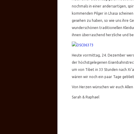
nochmals in einer andersartigen, sp
kommenden Pilger in Lhasa scheinen
gesehen zu haben, so wie uns ihre G
wunderschönen traditionellen Kleidun
ihnen überraschend herzliche und 
Heute vormittag, 24. Dezember werde
der höchstgelegenen Eisenbahnstrec
um von Tibet in 33 Stunden nach Xi’an
wären wir noch ein paar Tage geblie
Von Herzen wünschen wir euch Allen 
Sarah & Raphael