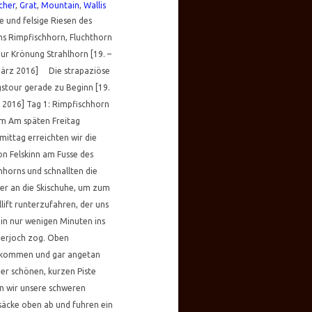
cher
,
Grat
,
Mountain
,
Wallis
e und felsige Riesen des
ins Rimpfischhorn, Fluchthorn
ur Krönung Strahlhorn [19. –
März 2016] Die strapaziöse
stour gerade zu Beginn [19.
 2016] Tag 1: Rimpfischhorn
m Am späten Freitag
ittag erreichten wir die
on Felskinn am Fusse des
inhorns und schnallten die
er an die Skischuhe, um zum
lift runterzufahren, der uns
in nur wenigen Minuten ins
nerjoch zog. Oben
kommen und gar angetan
er schönen, kurzen Piste
n wir unsere schweren
äcke oben ab und fuhren ein