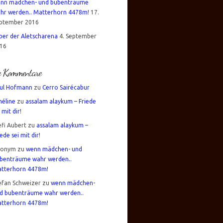
nn mädchen- und bubenträume
hr werden.. Matterhorn 4478m!
17.
ptember 2016
über der Aletscharena
4. September
16
te Kommentare
ul Hofmann
zu
Cerro Sairécabur
éline
zu
assalam alaykum – Friede
 mit dir!
efi Aubert
zu
assalam alaykum –
iede sei mit dir!
nonym
zu
wenn mädchen- und
benträume wahr werden..
tterhorn 4478m!
efan Schweizer
zu
wenn mädchen-
d bubenträume wahr werden..
tterhorn 4478m!