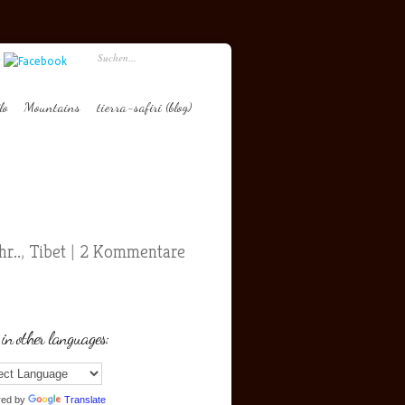
lo
Mountains
tierra-safiri (blog)
r..
,
Tibet
|
2 Kommentare
 in other languages:
red by
Translate