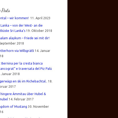
e Posts
ental – wir kommen!
11. April 2023
i Lanka – von der West- an die
tküste Sri Lanka’s
19. Oktober 2018
salam alaykum – Friede sei mit dir!
 September 2018
tterhorn via Willsgrätli
14. Januar
18
z Bernina per la cresta bianca
iancograt“ e traversata del Piz Palü
. Januar 2018
gerwägs en ski im Richebachtal..
18.
bruar 2017
 hingere Ämmitau über Hubel &
nubel
14. Februar 2017
ngdom of Mustang
30. November
16