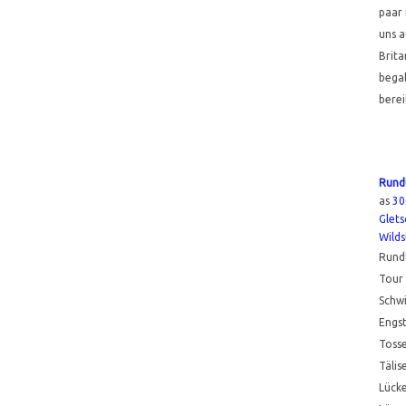
paar 
uns 
Brita
bega
berei
Rundt
as
30
Glets
Wilds
Rundt
Tour 
Schwi
Engst
Tosse
Tälis
Lück