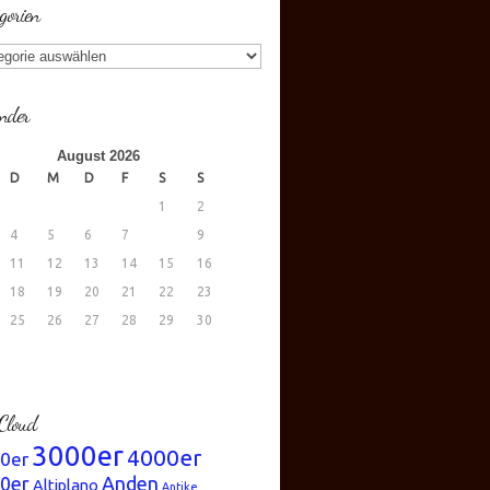
gorien
gorien
nder
August 2026
D
M
D
F
S
S
1
2
4
5
6
7
8
9
11
12
13
14
15
16
18
19
20
21
22
23
25
26
27
28
29
30
.
Cloud
3000er
4000er
0er
0er
Anden
Altiplano
Antike