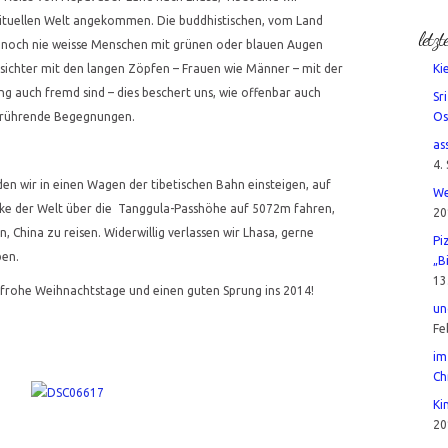
irituellen Welt angekommen. Die buddhistischen, vom Land
letzt
 noch nie weisse Menschen mit grünen oder blauen Augen
esichter mit den langen Zöpfen – Frauen wie Männer – mit der
Ki
g auch fremd sind – dies beschert uns, wie offenbar auch
Sr
berührende Begegnungen.
Os
as
4.
n wir in einen Wagen der tibetischen Bahn einsteigen, auf
We
ke der Welt über die Tanggula-Passhöhe auf 5072m fahren,
20
, China zu reisen. Widerwillig verlassen wir Lhasa, gerne
Pi
ben.
„B
13
frohe Weihnachtstage und einen guten Sprung ins 2014!
un
Fe
im
Ch
Ki
20