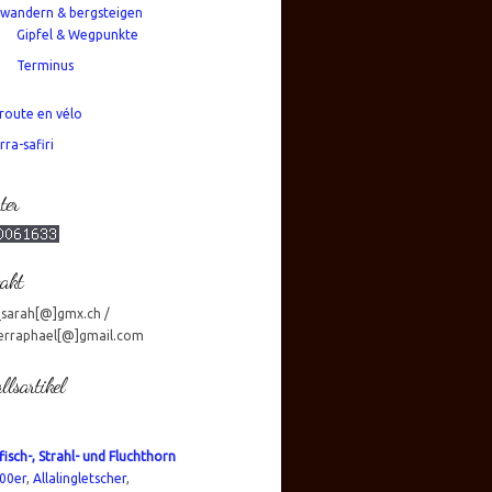
wandern & bergsteigen
Gipfel & Wegpunkte
Terminus
route en vélo
rra-safiri
ter
akt
_sarah[@]gmx.ch /
erraphael[@]gmail.com
llsartikel
isch-, Strahl- und Fluchthorn
00er
,
Allalingletscher
,