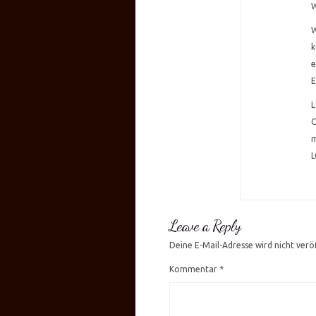
W
W
k
e
E
L
C
m
L
Leave a Reply
Deine E-Mail-Adresse wird nicht veröf
Kommentar
*