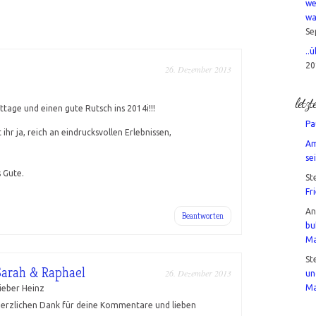
we
wa
Se
..
20
26. Dezember 2013
letz
ttage und einen gute Rutsch ins 2014i!!!
Pa
hr ja, reich an eindrucksvollen Erlebnissen,
Am
sei
 Gute.
St
Fr
A
Beantworten
bu
Ma
St
Sarah & Raphael
26. Dezember 2013
un
Ma
ieber Heinz
erzlichen Dank für deine Kommentare und lieben