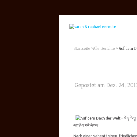
Startseite
»
Alle Berichte
»
Auf dem Da
Gepostet am Dez. 24, 201
བཀྲ་ཤིས་བདེ་ལེགས།
Nach einer siebentägigen, friedliche