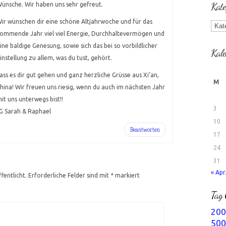
Kate
ünsche. Wir haben uns sehr gefreut.
Kate
ir wünschen dir eine schöne Altjahrwoche und für das
ommende Jahr viel viel Energie, Durchhaltevermögen und
ine baldige Genesung, sowie sich das bei so vorbildlicher
Kale
instellung zu allem, was du tust, gehört.
ass es dir gut gehen und ganz herzliche Grüsse aus Xi’an,
M
hina! Wir freuen uns riesig, wenn du auch im nächsten Jahr
it uns unterwegs bist!!
3
G Sarah & Raphael
10
Beantworten
17
24
31
« Apr
fentlicht.
Erforderliche Felder sind mit
*
markiert
Tag 
200
500