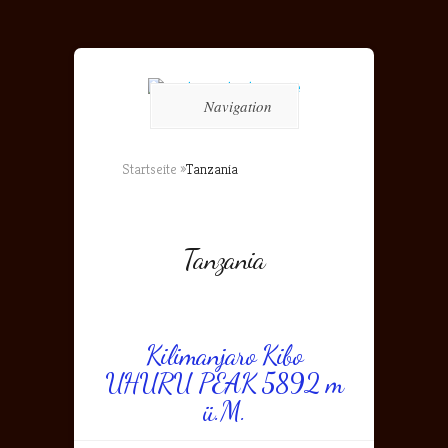
Navigation
Startseite
»
Tanzania
Tanzania
Kilimanjaro Kibo
UHURU PEAK 5892 m
ü.M.