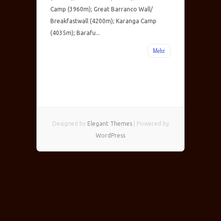
Camp (3960m); Great Barranco Wall/
Breakfastwall (4200m); Karanga Camp
(4035m); Barafu...
Mehr
Designed by
Elegant Themes
| Powered by
WordPress