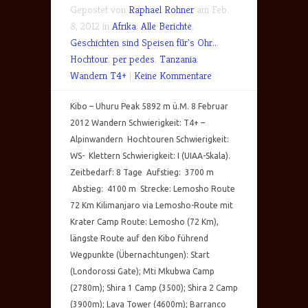
Gepostet von
Raphael Rohner
am Feb.
8, 2012 in
Afrika
,
Alle Berichte
,
Geschichten sind Speisen für's Ohr..
,
Hochtour
,
per pedes
,
Tanzania
,
Wandern T4+
|
Keine Kommentare
Kibo – Uhuru Peak 5892 m ü.M. 8 Februar
2012 Wandern Schwierigkeit: T4+ –
Alpinwandern Hochtouren Schwierigkeit:
WS- Klettern Schwierigkeit: I (UIAA-Skala).
Zeitbedarf: 8 Tage Aufstieg: 3700 m
Abstieg: 4100 m Strecke: Lemosho Route
72 Km Kilimanjaro via Lemosho-Route mit
Krater Camp Route: Lemosho (72 Km),
längste Route auf den Kibo führend
Wegpunkte (Übernachtungen): Start
(Londorossi Gate); Mti Mkubwa Camp
(2780m); Shira 1 Camp (3500); Shira 2 Camp
(3900m); Lava Tower (4600m); Barranco