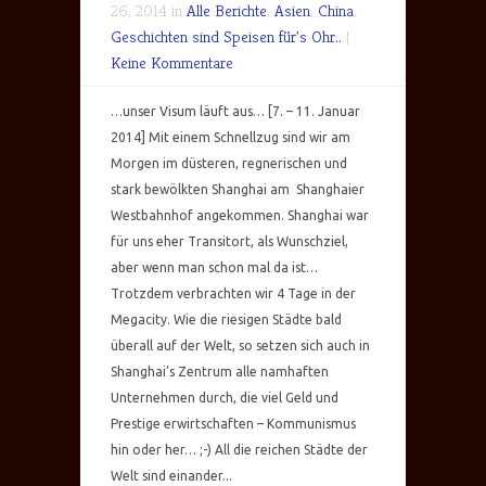
26, 2014 in
Alle Berichte
,
Asien
,
China
,
Geschichten sind Speisen für's Ohr..
|
Keine Kommentare
…unser Visum läuft aus… [7. – 11. Januar
2014] Mit einem Schnellzug sind wir am
Morgen im düsteren, regnerischen und
stark bewölkten Shanghai am Shanghaier
Westbahnhof angekommen. Shanghai war
für uns eher Transitort, als Wunschziel,
aber wenn man schon mal da ist…
Trotzdem verbrachten wir 4 Tage in der
Megacity. Wie die riesigen Städte bald
überall auf der Welt, so setzen sich auch in
Shanghai’s Zentrum alle namhaften
Unternehmen durch, die viel Geld und
Prestige erwirtschaften – Kommunismus
hin oder her… ;-) All die reichen Städte der
Welt sind einander...