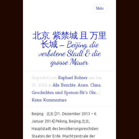
Mehr
北京, 紫禁城 且 万里
长城 – Beijing, die
verbotene Stadt & die
grosse Mauer
Gepostet von
Raphael Rohner
am Jan.
16, 2014 in
Alle Berichte
,
Asien
,
China
,
Geschichten sind Speisen für's Ohr..
|
Keine Kommentare
Beijing 北京 [31. Dezember 2013 – 6.
Januar 2014] Peking, Beijing,北京,
Hauptstadt des bevölkerungsreichsten
Staates der Erde. Machtzentrale der