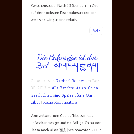
Zwischenstopp. Nach 33 Stunden im Zug
auf der höchsten Eisenbahnstrecke der
Welt sind wir gut und relativ...
Mehr
Die Bahnreise ist das
Ziel… མེ་འཁོར། རྒྱ་ནག
Gepostet von
Raphael Rohner
am Dez.
30, 2013 in
Alle Berichte
,
Asien
,
China
,
Geschichten sind Speisen für's Ohr..
,
Tibet
|
Keine Kommentare
Vom autonomen Gebiet Tibets in das
unfassbar riesige und vielfältige China Von
Lhasa nach Xi’an 西安 [Weihnachten 2013: