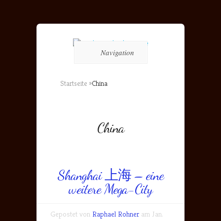
Navigation
Startseite
»
China
China
Shanghai 上海 – eine
weitere Mega-City
Gepostet von
Raphael Rohner
am Jan.