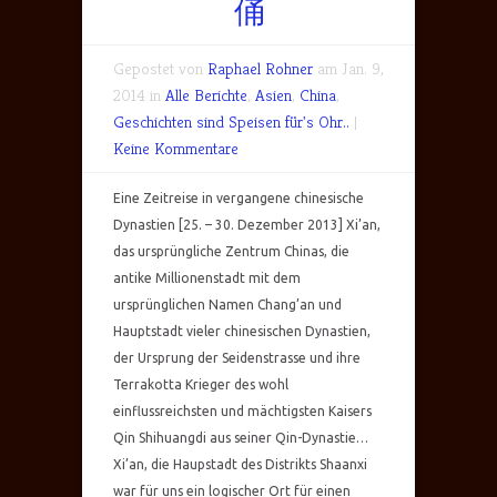
俑
Gepostet von
Raphael Rohner
am Jan. 9,
2014 in
Alle Berichte
,
Asien
,
China
,
Geschichten sind Speisen für's Ohr..
|
Keine Kommentare
Eine Zeitreise in vergangene chinesische
Dynastien [25. – 30. Dezember 2013] Xi’an,
das ursprüngliche Zentrum Chinas, die
antike Millionenstadt mit dem
ursprünglichen Namen Chang’an und
Hauptstadt vieler chinesischen Dynastien,
der Ursprung der Seidenstrasse und ihre
Terrakotta Krieger des wohl
einflussreichsten und mächtigsten Kaisers
Qin Shihuangdi aus seiner Qin-Dynastie…
Xi’an, die Haupstadt des Distrikts Shaanxi
war für uns ein logischer Ort für einen