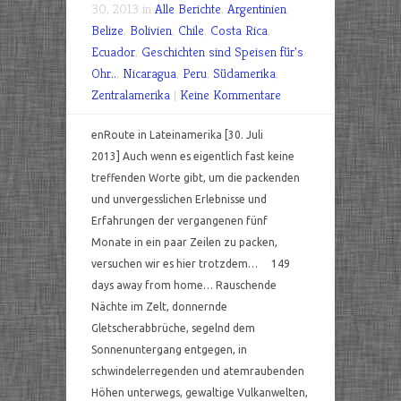
30, 2013 in
Alle Berichte
,
Argentinien
,
Belize
,
Bolivien
,
Chile
,
Costa Rica
,
Ecuador
,
Geschichten sind Speisen für's
Ohr..
,
Nicaragua
,
Peru
,
Südamerika
,
Zentralamerika
|
Keine Kommentare
enRoute in Lateinamerika [30. Juli
2013] Auch wenn es eigentlich fast keine
treffenden Worte gibt, um die packenden
und unvergesslichen Erlebnisse und
Erfahrungen der vergangenen fünf
Monate in ein paar Zeilen zu packen,
versuchen wir es hier trotzdem… 149
days away from home… Rauschende
Nächte im Zelt, donnernde
Gletscherabbrüche, segelnd dem
Sonnenuntergang entgegen, in
schwindelerregenden und atemraubenden
Höhen unterwegs, gewaltige Vulkanwelten,