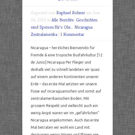
Gepostet von
Raphael Rohner
am Juni
24, 2013 in
Alle Berichte
,
Geschichten
sind Speisen für's Ohr..
,
Nicaragua
,
Zentralamerika
|
1 Kommentar
Nicaragua – herzliches Bienvenido für
Fremde & eine tropische Busfahrkultur [12
de Junio] Nicaragua Per Flieger und
deshalb viel zu schnell landeten wir quasi
auf einem anderen Kontinenten unserer
Erde – das erste Mal setzten wir unsere
Füsse auf nicaraguanischen und somit auf
zentralamerikanischen Boden. Mit
grossem Respekt und vielleicht auch ein
wenig Angst waren wir im „gefährlichen“
Nicaragua angekommen. Auch das erste
Mal betraten wir wohl ein Land mit
dermassen wenig Wissen und Plänen wie