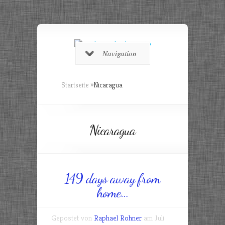
Navigation
Startseite
»
Nicaragua
Nicaragua
149 days away from
home…
Gepostet von
Raphael Rohner
am Juli