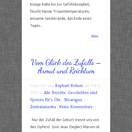
bissige Kälte bis zur Gefühlslosigkeit,
feucht-heisse Tropentemperaturen,
einsame Sandstrände, das Ende eines
Tages...
Mehr
Vom Glück des Zufalls –
Armut und Reichtum
Gepostet von
Raphael Rohner
am Juli 11,
2013 in
Alle Berichte
,
Geschichten sind
Speisen für's Ohr..
,
Nicaragua
,
Zentralamerika
|
Keine Kommentare
Nur der Zufall der Geburt trennt uns von
den Opfern! (von Jean Ziegler) Warum ist