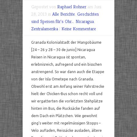
Gepostet von
Raphael Rohner
am Juni
28, 2013 in
Alle Berichte
,
Geschichten
sind Speisen für's Ohr..
,
Nicaragua
,
Zentralamerika
|
Keine Kommentare
Granada Kolonialstadt der Mangobäume
[24 – 26 y 28 – 30 de junio] Nicaragua
Reisen in Nicaragua ist spontan,
erlebnisreich, aufregend und ein bisschen
anstrengend. So war dann auch die Etappe
von der Isla Ometepe nach Granada.
Obwohl erst am Anfang seiner Fahrstrecke
hielt der Chicken-Bus schon recht voll und
wir ergatterten die vorletzten Stehplätze
hinten im Bus, die Rucksäcke fanden auf
dem Dach ein Plätzchen. Wie gewohnt
ging’s weiter mit regelmässigen Stopps –
Velo aufladen, Reissäcke ausladen, ältere