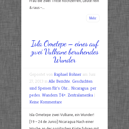
Frau die zwei Tritte hochzerren, Leute rein
& raus –...
Mehr
Isla Ometepe – eines auf
zwei Vulkane beruhendes
Wunder
Gepostet von
Raphael Rohner
am Juni
27, 2013 in
Alle Berichte
,
Geschichten
sind Speisen für's Ohr..
,
Nicaragua
,
per
pedes
,
Wandern T4+
,
Zentralamerika
|
Keine Kommentare
Isla Ometepe zwei Vulkane, ein Wunder!
[19 – 24 de Junio] Nicaragua Nach einer
Woche an der pazifischen Küste fuhren mit