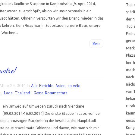
ins ländliche Sisophon in Kambodscha [9. April 2014,
Tupiz
er waren zu erschöpft, als ob wir uns nochmals in ein
spärl
gt hätten. Ohnehin verspürten wir den Drang, wieder in das
der n
kehren. Siem Reap war in Südostasien unsere Basis, unsere
Tupi
r Wochen...
Frühs
gerad
Mehr
Mark
Plaza
herr
uatre!
macht
nach 
nächs
ärz 29, 2014 in
Alle Berichte
,
Asien
,
en vélo
,
von T
.
,
Laos
,
Thailand
|
Keine Kommentare
bekan
rural
ein Umweg auf Umwegen zurück nach Vientiane
kaum
[09.03.2014-16.03.2014] Die dritte Etappe in Laos, von der
gesä
r unplanmässigen Rückkehr in die beschauliche Hauptstadt
Kongl
ere neue travel mate Fabienne und davon, wie man sich mit
je na