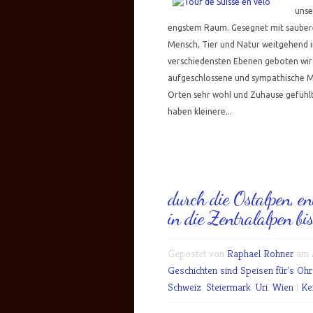
unse
engstem Raum. Gesegnet mit saubere
Mensch, Tier und Natur weitgehend i
verschiedensten Ebenen geboten wir
aufgeschlossene und sympathische Me
Orten sehr wohl und Zuhause gefühlt
haben kleinere...
durch die Ostalpen, en
in die Zentralalpen bi
Gepostet von
Raphael Rohner
am A
Geschichten sind Speisen für's Ohr.
Schweiz
,
Steiermark
,
Uri
,
Wien
|
Ke