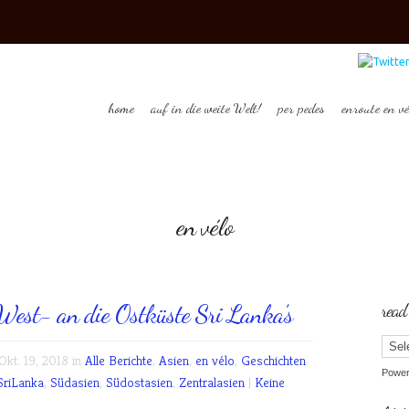
home
auf in die weite Welt!
per pedes
enroute en vé
en vélo
West- an die Ostküste Sri Lanka’s
read
kt. 19, 2018 in
Alle Berichte
,
Asien
,
en vélo
,
Geschichten
Powe
SriLanka
,
Südasien
,
Südostasien
,
Zentralasien
|
Keine