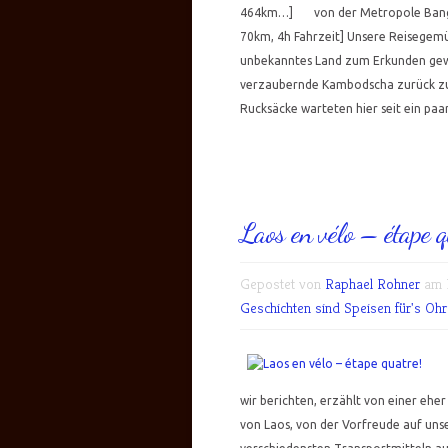
464km…] von der Metropole Bangkok 
70km, 4h Fahrzeit] Unsere Reisegemüt
unbekanntes Land zum Erkunden gewa
verzaubernde Kambodscha zurück zu 
Rucksäcke warteten hier seit ein paa
Laos en vélo – étape q
Gepostet von
Raphael Rohner
am M
Geschichten sind Speisen für's Ohr.
wir berichten, erzählt von einer ehe
von Laos, von der Vorfreude auf uns