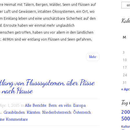
Kate
re Heimat mit Tälern, Bergen, Wälder, Seen und Flüssen auf
r Luft und Gewässern, intakten Ökosystemen, ein Ort, wo
m Einklang leben und eine unschätzbare Sicherheit auf den
Kale
d. Enroute haben wir einmal mehr unglaublich
nschen getroffen, haben uns vor allem in den ländlichen
M
. 469Km sind wir entlang von Flüssen und Seen gefahren,
3
Mehr
10
17
24
tlang von Flusssystemen, über Pässe
31
s nach Hause
« Apr
Tag 
pr. 1, 2015 in
Alle Berichte
,
Bern
,
en vélo
,
Europa
,
200
.
,
Graubünden
,
Kärnten
,
Niederösterreich
,
Österreich
,
500
ine Kommentare
Kultu