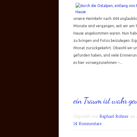
unsere Heimkehr nach 444 unglaublich
Monate sind vergangen, seit wir am 
Hause angekommen waren. Nun haben 
zu bringen und Fotos beizulegen. Eige
Monat zurückgekehrt. Obwohl wir uns
gefunden haben, sind viele Erinneru
es hier vorwegzunehmen –...
ein Traum ist wahr ge
Gepostet von
Raphael Rohner
am A
14 Kommentare