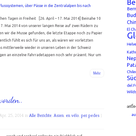
Be
Bern
Bud
en Tagen in Freiheit [26. April – 17. Mai 2014] Beinahe 10
Chi
17. Mai 2014 von unserer langen Reise auf zwei Rädern zu
El Ch
Gl
wir die Musse gefunden, die letzte Etappe noch zu Papier
ntlich fühlt es sich für uns an, als wären wir vorletzten
Helv
 mittlerweile wieder in unseren Leben in der Schweiz
Kath
ngen an einzelne Fahrradetappen noch sehr präsent. Nur um
Nep
Pat
Chile
Mehr
Süd
del 
Wild
worden..
seite
pr. 25, 2014 in
Alle Berichte
,
Asien
,
en vélo
,
per pedes
|
au