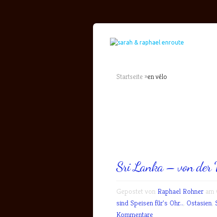
Startseite
»
en vélo
Sri Lanka – von der 
Gepostet von
Raphael Rohner
am O
sind Speisen für's Ohr..
,
Ostasien
,
Kommentare