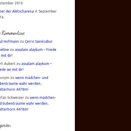
ptember 2016
über der Aletscharena
4. September
16
te Kommentare
ul Hofmann
zu
Cerro Sairécabur
éline
zu
assalam alaykum – Friede
 mit dir!
efi Aubert
zu
assalam alaykum –
iede sei mit dir!
nonym
zu
wenn mädchen- und
benträume wahr werden..
tterhorn 4478m!
efan Schweizer
zu
wenn mädchen-
d bubenträume wahr werden..
tterhorn 4478m!
gorien