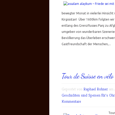
bewegter Monat in vielerlei Hinsicht 
Kirgisistan! Über 1600km folgten w
entlang des Grenzflusses Panj zu Af
umgeben von wunderbaren Szenerien,
Bevölkerung das Überleben erschwer
Gastfreundschaft der Menschen,...
Tour de Suisse en vélo
Gepostet von
Raphael Rohner
am A
Geschichten sind Speisen für's Ohr.
Kommentare
Tour