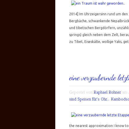
2014] Im Uhrzeigersinn rund um den
Bergbäche, schwankende Nepalbrück
und tibetischen Bergdörfern, unzähl
springs) gleich neben dem Zelt, ber
zu Tibet, Eiseskälte, wollige Yaks, g
eine verzaubernde let
Gepostet von
Raphael Rohner
am A
sind Speisen für's Ohr..
,
Kambodsc
the nearest approximation I know to the