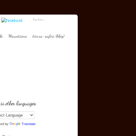
lo
Mountains
tierra-safiri (blog)
 in other languages:
red by
Translate