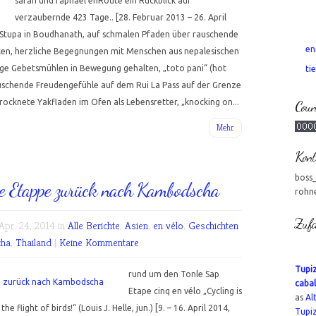
sarah und raphael enRoute ein Rückblick auf
verzaubernde 423 Tage.. [28. Februar 2013 – 26. April
 Stupa in Boudhanath, auf schmalen Pfaden über rauschende
en
en, herzliche Begegnungen mit Menschen aus nepalesischen
ige Gebetsmühlen in Bewegung gehalten, „toto pani“ (hot
tie
auschende Freudengefühle auf dem Rui La Pass auf der Grenze
etrocknete Yakfladen im Ofen als Lebensretter, „knocking on...
Coun
Mehr
Kont
boss
zte Etappe zurück nach Kambodscha
rohn
Zufa
pr. 24, 2014 in
Alle Berichte
,
Asien
,
en vélo
,
Geschichten
ha
,
Thailand
|
Keine Kommentare
Tupiz
rund um den Tonle Sap
cabal
Etape cinq en vélo „Cycling is
as
Al
 flight of birds!“ (Louis J. Helle, jun.) [9. – 16. April 2014,
Tupi