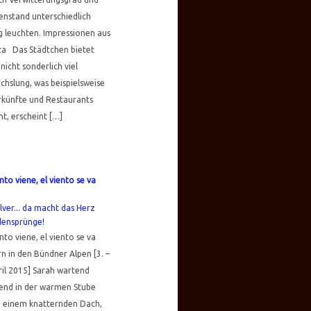
nstand unterschiedlich
g leuchten. Impressionen aus
za Das Städtchen bietet
nicht sonderlich viel
hslung, was beispielsweise
rkünfte und Restaurants
t, erscheint […]
ento viene, el viento se va
ento viene, el viento se va
n in den Bündner Alpen [3. –
ril 2015] Sarah wartend
end in der warmen Stube
r einem knatternden Dach,