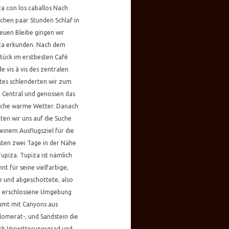
a con los caballos Nach
ichen paar Stunden Schlaf in
euen Bleibe gingen wir
za erkunden. Nach dem
tück im erstbesten Café
e vis à vis des zentralen
tes schlenderten wir zum
 Central und genossen das
liche warme Wetter. Danach
en wir uns auf die Suche
einem Ausflugsziel für die
ten zwei Tage in der Nähe
upiza. Tupiza ist nämlich
nt für seine vielfarbige,
e und abgeschottete, also
 erschlossene Umgebung
umt mit Canyons aus
omerat-, und Sandstein die
ch Verwitterungsgrad und