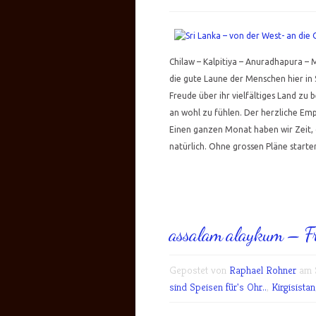
Chilaw – Kalpitiya – Anuradhapura – 
die gute Laune der Menschen hier in 
Freude über ihr vielfältiges Land zu
an wohl zu fühlen. Der herzliche Em
Einen ganzen Monat haben wir Zeit, d
natürlich. Ohne grossen Pläne starten
assalam alaykum – Fri
Gepostet von
Raphael Rohner
am S
sind Speisen für's Ohr..
,
Kirgisistan