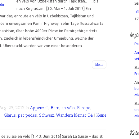
en vélo von Uzbekistan durch Tajikistan.. ..bis
Se
nach Kirgisistan [30. Mai – 1. Juli 2017] Ein
..
war das, enroute en vélo in Uzbekistsan, Tajikistan und
20
ir dem unwegsamen Pamir Highway, zehn Tage flussaufwärts
ghanistan, über hohe 4000er Pässe im Pamirgebirge stets
letz
 zugleich in lebensfeindlicher Umgebung, welche der
Pa
t. Überrascht wurden wir von einer besonderen
Am
sei
Mehr
St
Fr
A
bu
Ma
St
ug. 23, 2015 in
Appenzell
,
Bern
,
en vélo
,
Europa
,
un
.
,
Glarus
,
per pedes
,
Schweiz
,
Wandern kleiner T4
|
Keine
Ma
Kate
 de Suisse en vélo [1.-13. Juni 2015] Sarah La Suisse – das ist