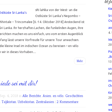
letzt
Ki
sRi laNka von der West- an die
Sr
Ostküste Sri Lanka’s Negombo –
Os
Mihintale – Trincomalee [6.-14. Oktober 2018] Ansteckend ist
as
Sri Lanka. Ihr herzhaftes Lachen, die funkelnden Augen, ihre
4.
 berichten machen es uns einfach, uns vom ersten Augenblick
We
pfang lässt unsere Vorfreude für unsere Tour anwachsen.
20
ie kleine Insel im indischen Ozean zu bereisen – en vélo
Pi
 wir in dieses Vorhaben....
„B
Mehr
13
un
Fe
ede sei mit dir!
im
Ch
Ki
ep. 4, 2018 in
Alle Berichte
,
Asien
,
en vélo
,
Geschichten
20
,
Tajikistan
,
Uzbekistan
,
Zentralasien
|
2 Kommentare
we
wa