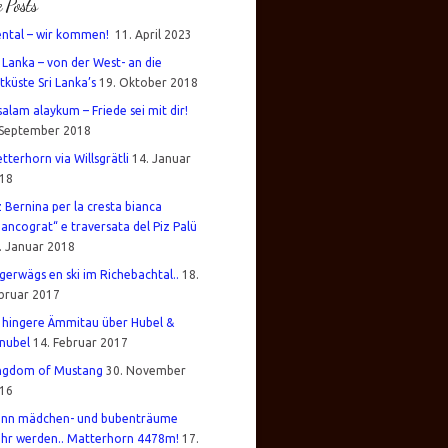
e Posts
ental – wir kommen!
11. April 2023
i Lanka – von der West- an die
tküste Sri Lanka’s
19. Oktober 2018
salam alaykum – Friede sei mit dir!
 September 2018
tterhorn via Willsgrätli
14. Januar
18
z Bernina per la cresta bianca
iancograt“ e traversata del Piz Palü
. Januar 2018
gerwägs en ski im Richebachtal..
18.
bruar 2017
 hingere Ämmitau über Hubel &
nubel
14. Februar 2017
ngdom of Mustang
30. November
16
nn mädchen- und bubenträume
hr werden.. Matterhorn 4478m!
17.