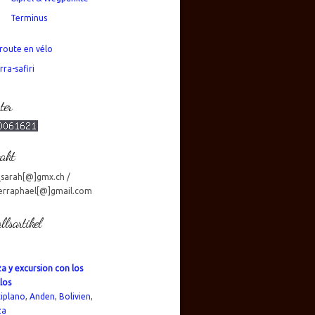
Terminus
route en vélo
rra-safiri
ter
akt
_sarah[@]gmx.ch /
erraphael[@]gmail.com
llsartikel
a y excursion con los
los
tiplano
,
Anden
,
Bolivien
,
za