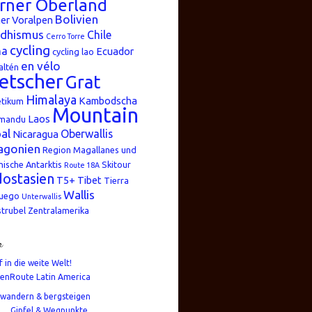
rner Oberland
Bolivien
er Voralpen
dhismus
Chile
Cerro Torre
cycling
na
Ecuador
cycling lao
en vélo
altén
etscher
Grat
Himalaya
Kambodscha
etikum
Mountain
Laos
mandu
al
Oberwallis
Nicaragua
agonien
Region Magallanes und
nische Antarktis
Skitour
Route 18A
ostasien
T5+
Tibet
Tierra
Wallis
Fuego
Unterwallis
strubel
Zentralamerika
n
f in die weite Welt!
enRoute Latin America
wandern & bergsteigen
Gipfel & Wegpunkte