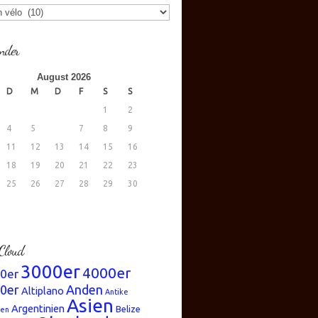
gorien
nder
August 2026
D
M
D
F
S
S
1
2
4
5
6
7
8
9
11
12
13
14
15
16
18
19
20
21
22
23
25
26
27
28
29
30
.
Cloud
3000er
4000er
0er
0er
Anden
Altiplano
Antike
Asien
Argentinien
Belize
ren