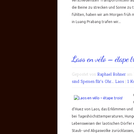
verschiedensten Transportmitteln a
die Beine zu strecken und Sonne zu t
fühlten, haben wir am Morgen früh m
in Luang Prabang trafen wir...
Laos en vélo – étape tr
Gepostet von
Raphael Rohner
am M
sind Speisen für's Ohr..
,
Laos
|
1 K
d’Huez von Laos, das Erklimmen und
bei Tageshöchsttemperaturen, Hunge
Lebensweisen der laotischen Dörfer e
Staub- und Abgaswolke zurücklassen