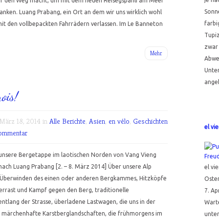
uf den Weg macht, um mit dem neuen Reisegspänli am Meer
Sonne
anken. Luang Prabang, ein Ort an dem wir uns wirklich wohl
farbi
it den vollbepackten Fahrrädern verlassen. Im Le Banneton
Tupi
zwar 
Mehr
Abwec
Unte
angeh
ois!
ärz 18, 2014 in
Alle Berichte
,
Asien
,
en vélo
,
Geschichten
el vi
ommentar
unsere Bergetappe im laotischen Norden von Vang Vieng
nach Luang Prabang [2. – 8. März 2014] Über unsere Alp
el vi
 Überwinden des einen oder anderen Bergkammes, Hitzköpfe
Oster
rrast und Kampf gegen den Berg, traditionelle
7. Ap
ntlang der Strasse, überladene Lastwagen, die uns in der
Wart
, märchenhafte Karstberglandschaften, die frühmorgens im
unte