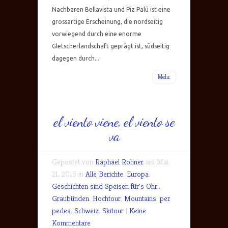
Nachbaren Bellavista und Piz Palü ist eine
grossartige Erscheinung, die nordseitig
vorwiegend durch eine enorme
Gletscherlandschaft geprägt ist, südseitig
dagegen durch...
Mehr
el viento viene, el viento se
va
Gepostet von
Raphael Rohner
am Mai
21, 2015 in
Alle Berichte
,
Europa
,
Geschichten sind Speisen für's Ohr..
,
Graubünden
,
Hochtour
,
Mountains
,
per
pedes
,
Schweiz
,
Skitour
|
Keine
Kommentare