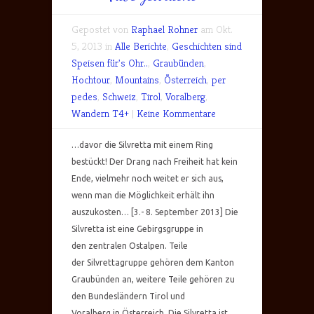
Gepostet von
Raphael Rohner
am Okt.
5, 2013 in
Alle Berichte
,
Geschichten sind
Speisen für's Ohr..
,
Graubünden
,
Hochtour
,
Mountains
,
Österreich
,
per
pedes
,
Schweiz
,
Tirol
,
Voralberg
,
Wandern T4+
|
Keine Kommentare
…davor die Silvretta mit einem Ring
bestückt! Der Drang nach Freiheit hat kein
Ende, vielmehr noch weitet er sich aus,
wenn man die Möglichkeit erhält ihn
auszukosten… [3.- 8. September 2013] Die
Silvretta ist eine Gebirgsgruppe in
den zentralen Ostalpen. Teile
der Silvrettagruppe gehören dem Kanton
Graubünden an, weitere Teile gehören zu
den Bundesländern Tirol und
Voralberg in Österreich. Die Silvretta ist