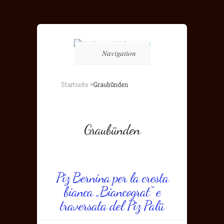
Navigation
Startseite
»
Graubünden
Graubünden
Piz Bernina per la cresta
bianca „Biancograt“ e
traversata del Piz Palü