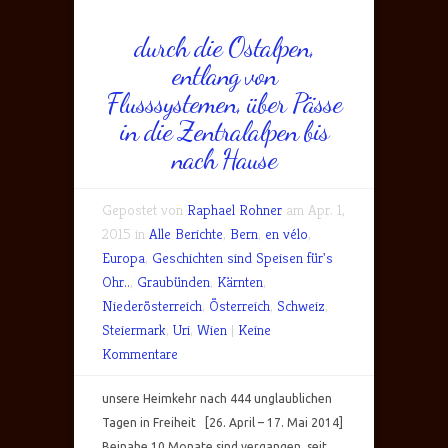
durch die Ostalpen,
entlang von
Flusssystemen, über Pässe
in die Zentralalpen bis
nach Hause
Gepostet von
Raphael Rohner
am Apr. 1,
2015 in
Alle Berichte
,
Bern
,
en vélo
,
Europa
,
Geschichten sind Speisen für's
Ohr..
,
Graubünden
,
Kärnten
,
Niederösterreich
,
Österreich
,
Schweiz
,
Steiermark
,
Uri
,
Wien
|
Keine
Kommentare
unsere Heimkehr nach 444 unglaublichen
Tagen in Freiheit [26. April – 17. Mai 2014]
Beinahe 10 Monate sind vergangen, seit