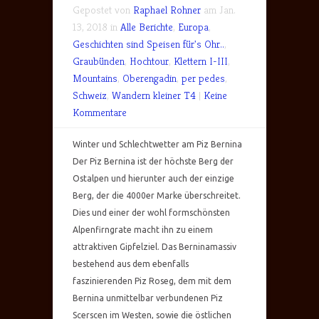
Gepostet von
Raphael Rohner
am Jan.
13, 2018 in
Alle Berichte
,
Europa
,
Geschichten sind Speisen für's Ohr..
,
Graubünden
,
Hochtour
,
Klettern I-III
,
Mountains
,
Oberengadin
,
per pedes
,
Schweiz
,
Wandern kleiner T4
|
Keine
Kommentare
Winter und Schlechtwetter am Piz Bernina
Der Piz Bernina ist der höchste Berg der
Ostalpen und hierunter auch der einzige
Berg, der die 4000er Marke überschreitet.
Dies und einer der wohl formschönsten
Alpenfirngrate macht ihn zu einem
attraktiven Gipfelziel. Das Berninamassiv
bestehend aus dem ebenfalls
faszinierenden Piz Roseg, dem mit dem
Bernina unmittelbar verbundenen Piz
Scerscen im Westen, sowie die östlichen