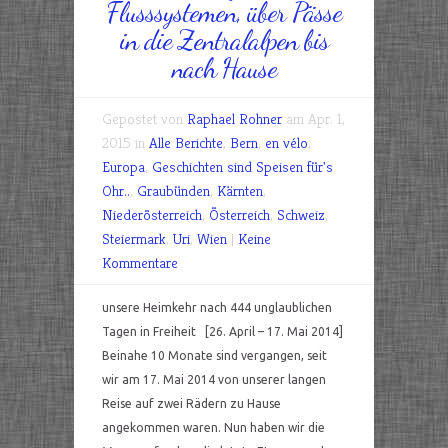
Flusssystemen, über Pässe
in die Zentralalpen bis
nach Hause
Gepostet von
Raphael Rohner
am Apr. 1,
2015 in
Alle Berichte
,
Bern
,
en vélo
,
Europa
,
Geschichten sind Speisen für's
Ohr..
,
Graubünden
,
Kärnten
,
Niederösterreich
,
Österreich
,
Schweiz
,
Steiermark
,
Uri
,
Wien
|
Keine
Kommentare
unsere Heimkehr nach 444 unglaublichen
Tagen in Freiheit [26. April – 17. Mai 2014]
Beinahe 10 Monate sind vergangen, seit
wir am 17. Mai 2014 von unserer langen
Reise auf zwei Rädern zu Hause
angekommen waren. Nun haben wir die