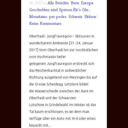
18, 2017 in
Alle Berichte
,
Bern
,
Europa
,
Geschichten sind Speisen für's Ohr..
,
Mountains
,
per pedes
,
Schweiz
,
Skitour
|
Keine Kommentare
Oberhasli- Jungfrauregion – Skitouren in
wunderbarem Ambiente [21.-24. Januar
2017] Vom Oberhasli hin zur nordöstlichen
vom Hochmassiv tiefer
gelegenen Jungfrauregion erstreckt sich
das Reichenbachtal in südwestlicher
Richtung ausgehend von Meiringen bis auf
die Grosse Scheidegg. Letztere bildet
die Wasserscheide zwischen der Aare im
Oberhasli und der Schwarzen
Lütschine in Grindelwald. Im Winter ist das
Tal kaum erschlossen, es sei dem man
verfüge über ein Auto mit 4×4 oder eines
bepackt mit...