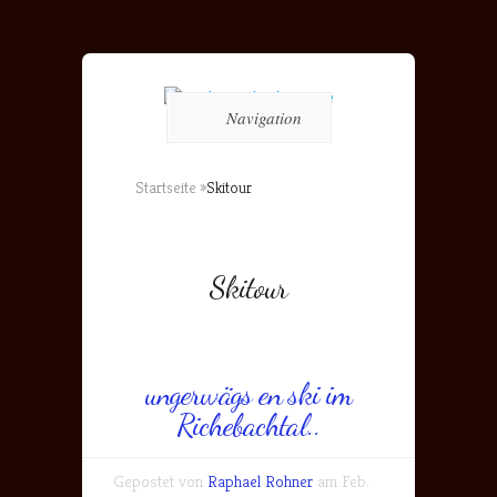
Navigation
Startseite
»
Skitour
Skitour
ungerwägs en ski im
Richebachtal..
Gepostet von
Raphael Rohner
am Feb.