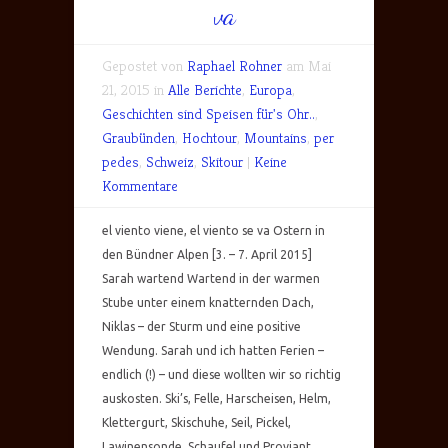
va
Gepostet von
Raphael Rohner
am Mai
21, 2015 in
Alle Berichte
,
Europa
,
Geschichten sind Speisen für's Ohr..
,
Graubünden
,
Hochtour
,
Mountains
,
per
pedes
,
Schweiz
,
Skitour
|
Keine
Kommentare
el viento viene, el viento se va Ostern in
den Bündner Alpen [3. – 7. April 2015]
Sarah wartend Wartend in der warmen
Stube unter einem knatternden Dach,
Niklas – der Sturm und eine positive
Wendung. Sarah und ich hatten Ferien –
endlich (!) – und diese wollten wir so richtig
auskosten. Ski’s, Felle, Harscheisen, Helm,
Klettergurt, Skischuhe, Seil, Pickel,
Lawinensonde, Schaufel und Proviant