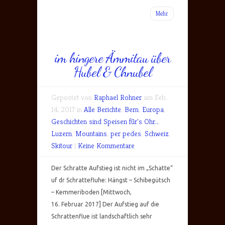
Mehr
im hingere Ämmitau über
Hubel & Chnubel
Gepostet von
Raphael Rohner
am Feb.
14, 2017 in
Alle Berichte
,
Bern
,
Europa
,
Geschichten sind Speisen für's Ohr..
,
Luzern
,
Mountains
,
per pedes
,
Schweiz
,
Skitour
|
Keine Kommentare
Der Schratte Aufstieg ist nicht im „Schatte“
uf dr Schrattefluhe: Hängst – Schibegütsch
– Kemmeriboden [Mittwoch,
16. Februar 2017] Der Aufstieg auf die
Schrattenflue ist landschaftlich sehr