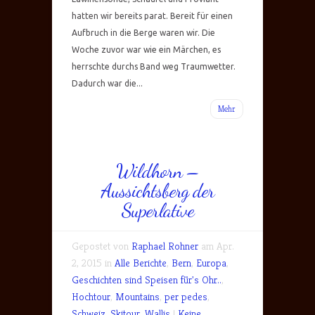
hatten wir bereits parat. Bereit für einen
Aufbruch in die Berge waren wir. Die
Woche zuvor war wie ein Märchen, es
herrschte durchs Band weg Traumwetter.
Dadurch war die...
Mehr
Wildhorn –
Aussichtsberg der
Superlative
Gepostet von
Raphael Rohner
am Apr.
2, 2015 in
Alle Berichte
,
Bern
,
Europa
,
Geschichten sind Speisen für's Ohr..
,
Hochtour
,
Mountains
,
per pedes
,
Schweiz
,
Skitour
,
Wallis
|
Keine