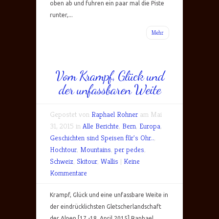
oben ab und fuhren ein paar mal die Piste
runter,...
Mehr
Vom Krampf, Glück und
der unfassbaren Weite
Gepostet von
Raphael Rohner
am Mai
31, 2015 in
Alle Berichte
,
Bern
,
Europa
,
Geschichten sind Speisen für's Ohr..
,
Hochtour
,
Mountains
,
per pedes
,
Schweiz
,
Skitour
,
Wallis
|
Keine
Kommentare
Krampf, Glück und eine unfassbare Weite in
der eindrücklichsten Gletscherlandschaft
der Alpen [17.-18. April 2015] Raphael