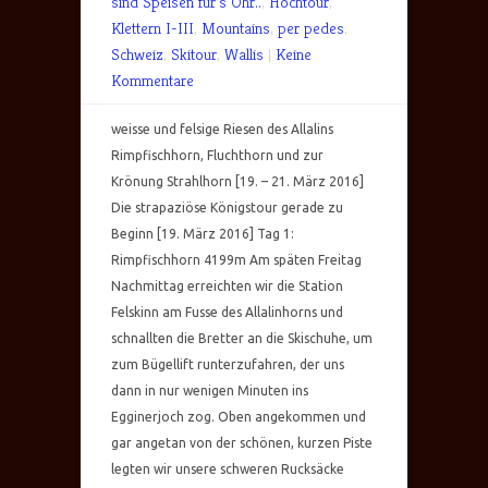
sind Speisen für's Ohr..
,
Hochtour
,
Klettern I-III
,
Mountains
,
per pedes
,
Schweiz
,
Skitour
,
Wallis
|
Keine
Kommentare
weisse und felsige Riesen des Allalins
Rimpfischhorn, Fluchthorn und zur
Krönung Strahlhorn [19. – 21. März 2016]
Die strapaziöse Königstour gerade zu
Beginn [19. März 2016] Tag 1:
Rimpfischhorn 4199m Am späten Freitag
Nachmittag erreichten wir die Station
Felskinn am Fusse des Allalinhorns und
schnallten die Bretter an die Skischuhe, um
zum Bügellift runterzufahren, der uns
dann in nur wenigen Minuten ins
Egginerjoch zog. Oben angekommen und
gar angetan von der schönen, kurzen Piste
legten wir unsere schweren Rucksäcke