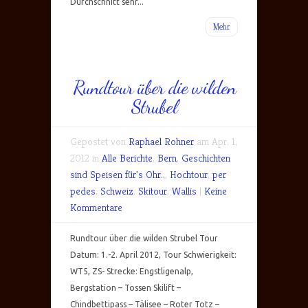
Durchschnitt sehr...
Mehr
Rundtour über die wilden
Strubel
Gepostet von
Raphael Rohner
am Apr. 1,
2012 in
Alle Berichte
,
Bern
,
Geschichten
sind Speisen für's Ohr..
,
Hochtour
,
per
pedes
,
Schweiz
,
Skitour
,
Wallis
|
Keine
Kommentare
Rundtour über die wilden Strubel Tour
Datum: 1.-2. April 2012, Tour Schwierigkeit:
WT5, ZS- Strecke: Engstligenalp,
Bergstation – Tossen Skilift –
Chindbettipass – Tälisee – Roter Totz –