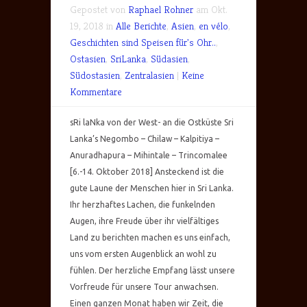
Gepostet von
Raphael Rohner
am Okt.
19, 2018 in
Alle Berichte
,
Asien
,
en vélo
,
Geschichten sind Speisen für's Ohr..
,
Ostasien
,
SriLanka
,
Südasien
,
Südostasien
,
Zentralasien
|
Keine
Kommentare
sRi laNka von der West- an die Ostküste Sri
Lanka’s Negombo – Chilaw – Kalpitiya –
Anuradhapura – Mihintale – Trincomalee
[6.-14. Oktober 2018] Ansteckend ist die
gute Laune der Menschen hier in Sri Lanka.
Ihr herzhaftes Lachen, die funkelnden
Augen, ihre Freude über ihr vielfältiges
Land zu berichten machen es uns einfach,
uns vom ersten Augenblick an wohl zu
fühlen. Der herzliche Empfang lässt unsere
Vorfreude für unsere Tour anwachsen.
Einen ganzen Monat haben wir Zeit, die