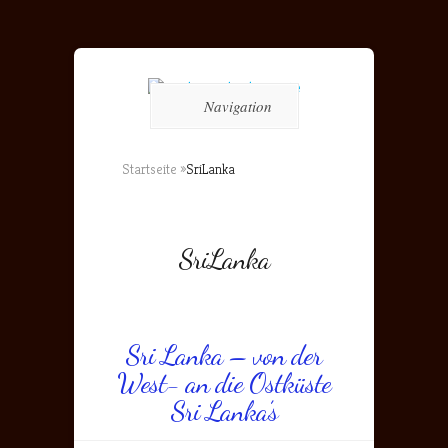
Navigation
Startseite
»
SriLanka
SriLanka
Sri Lanka – von der
West- an die Ostküste
Sri Lanka’s