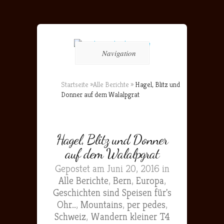
Navigation
Startseite
»
Alle Berichte
»
Hagel, Blitz und
Donner auf dem Walalpgrat
Hagel, Blitz und Donner
auf dem Walalpgrat
Gepostet am Juni 20, 2016 in
Alle Berichte
,
Bern
,
Europa
,
Geschichten sind Speisen für's
Ohr..
,
Mountains
,
per pedes
,
Schweiz
,
Wandern kleiner T4