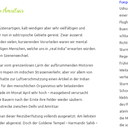
Fueg
in Amritsar
Ushu
eine
Flug
tenartigen, kalt-windigen aber sehr vielfältigen und
Bueno
r nun in subtropische Gebiete gereist. Zwar äusserst
schl
en vielen, kursierenden Vorurteilen waren wir mental
Richt
rligen Menschen, welche uns in „real India“ erwarten würden.
Sturm
en Szenenwechsel.
Regen
frühm
itsar vom grenzenlosen Lärm der aufbrummenden Motoren
Weite
n Hupen im indischen Strassenverkehr, aber vor allem von
verhe
 hatte zur Luftverschmutzung einen Artikel in der Indian
Sturm
e für den menschlichen Organismus sehr belastenden
Scho
rade im Monat April sehr hoch – massgebend verursacht
klebt
ie Bauern nach der Ernte ihre Felder wieder säubern.
des F
strecke zwischen Delhi und Amritsar.
atem
an dieser Reizüberflutung vollends ausgesetzt. Am liebsten
die M
der abgereist. Doch der Goldene Tempel – Harmandir Sahib –
die 