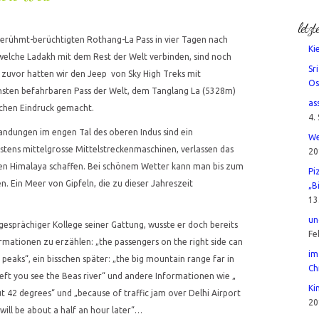
letzt
erühmt-berüchtigten Rothang-La Pass in vier Tagen nach
Ki
 welche Ladakh mit dem Rest der Welt verbinden, sind noch
Sr
e zuvor hatten wir den Jeep von Sky High Treks mit
Os
hsten befahrbaren Pass der Welt, dem Tanglang La (5328m)
as
schen Eindruck gemacht.
4.
Landungen im engen Tal des oberen Indus sind ein
We
eistens mittelgrosse Mittelstreckenmaschinen, verlassen das
20
r den Himalaya schaffen. Bei schönem Wetter kann man bis zum
Pi
 Ein Meer von Gipfeln, die zu dieser Jahreszeit
„B
13
un
 gesprächiger Kollege seiner Gattung, wusste er doch bereits
Fe
rmationen zu erzählen: „the passengers on the right side can
im
peaks“, ein bisschen später: „the big mountain range far in
Ch
left you see the Beas river“ und andere Informationen wie „
Ki
ut 42 degrees“ und „because of traffic jam over Delhi Airport
20
will be about a half an hour later“…