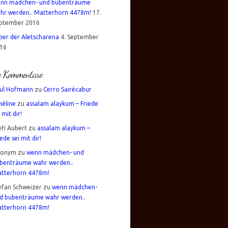
nn mädchen- und bubenträume
hr werden.. Matterhorn 4478m!
17.
ptember 2016
über der Aletscharena
4. September
16
te Kommentare
ul Hofmann
zu
Cerro Sairécabur
éline
zu
assalam alaykum – Friede
 mit dir!
efi Aubert
zu
assalam alaykum –
iede sei mit dir!
nonym
zu
wenn mädchen- und
benträume wahr werden..
tterhorn 4478m!
efan Schweizer
zu
wenn mädchen-
d bubenträume wahr werden..
tterhorn 4478m!