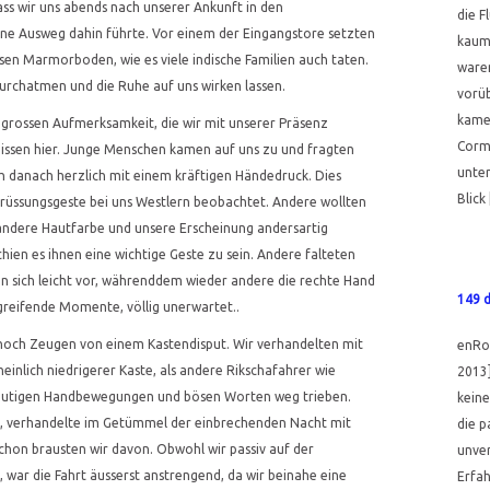
ss wir uns abends nach unserer Ankunft in den
die F
e Ausweg dahin führte. Vor einem der Eingangstore setzten
kaum 
ssen Marmorboden, wie es viele indische Familien auch taten.
waren
 durchatmen und die Ruhe auf uns wirken lassen.
vorü
kamen
 grossen Aufmerksamkeit, die wir mit unserer Präsenz
Corm
eissen hier. Junge Menschen kamen auf uns zu und fragten
unter
h danach herzlich mit einem kräftigen Händedruck. Dies
Blick
grüssungsgeste bei uns Westlern beobachtet. Andere wollten
ie andere Hautfarbe und unsere Erscheinung andersartig
schien es ihnen eine wichtige Geste zu sein. Andere falteten
 sich leicht vor, währenddem wieder andere die rechte Hand
149 
rgreifende Momente, völlig unerwartet..
och Zeugen von einem Kastendisput. Wir verhandelten mit
enRou
einlich niedrigerer Kaste, als andere Rikschafahrer wie
2013]
deutigen Handbewegungen und bösen Worten weg trieben.
keine
t, verhandelte im Getümmel der einbrechenden Nacht mit
die 
chon brausten wir davon. Obwohl wir passiv auf der
unver
 war die Fahrt äusserst anstrengend, da wir beinahe eine
Erfa