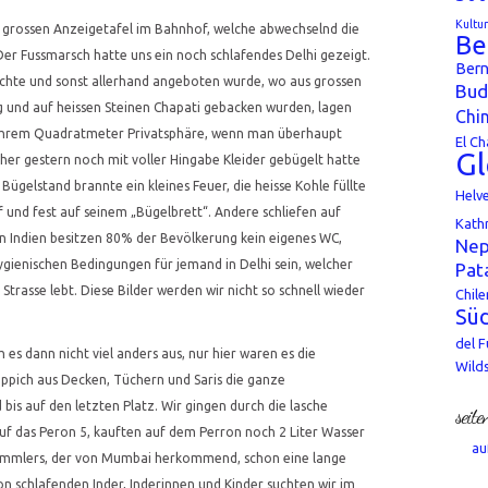
Kultu
r grossen Anzeigetafel im Bahnhof, welche abwechselnd die
Be
 Der Fussmarsch hatte uns ein noch schlafendes Delhi gezeigt.
Bern
hte und sonst allerhand angeboten wurde, wo aus grossen
Bud
g und auf heissen Steinen Chapati gebacken wurden, lagen
Chi
 ihrem Quadratmeter Privatsphäre, wenn man überhaupt
El Ch
Gl
her gestern noch mit voller Hingabe Kleider gebügelt hatte
Bügelstand brannte ein kleines Feuer, die heisse Kohle füllte
Helv
ief und fest auf seinem „Bügelbrett“. Andere schliefen auf
Kath
n Indien besitzen 80% der Bevölkerung kein eigenes WC,
Nep
gienischen Bedingungen für jemand in Delhi sein, welcher
Pat
 Strasse lebt. Diese Bilder werden wir nicht so schnell wieder
Chile
Süd
del 
 es dann nicht viel anders aus, nur hier waren es die
Wild
Teppich aus Decken, Tüchern und Saris die ganze
is auf den letzten Platz. Wir gingen durch die lasche
seite
uf das Peron 5, kauften auf dem Perron noch 2 Liter Wasser
au
Bummlers, der von Mumbai herkommend, schon eine lange
on schlafenden Inder, Inderinnen und Kinder suchten wir im