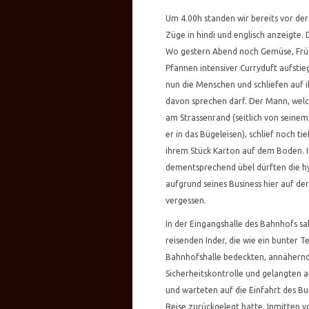
Um 4.00h standen wir bereits vor de
Züge in hindi und englisch anzeigte.
Wo gestern Abend noch Gemüse, Früc
Pfannen intensiver Curryduft aufstie
nun die Menschen und schliefen auf
davon sprechen darf. Der Mann, welc
am Strassenrand (seitlich von seinem 
er in das Bügeleisen), schlief noch t
ihrem Stück Karton auf dem Boden. I
dementsprechend übel dürften die hy
aufgrund seines Business hier auf der
vergessen.
In der Eingangshalle des Bahnhofs sah
reisenden Inder, die wie ein bunter 
Bahnhofshalle bedeckten, annähernd b
Sicherheitskontrolle und gelangten a
und warteten auf die Einfahrt des 
Reise zurückgelegt hatte. Inmitten v