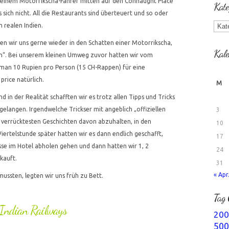
t einem Motorrikscha-Fahrer mitten auf den Connaught Place
Kate
s sich nicht. All die Restaurants sind überteuert und so oder
Kate
 realen Indien.
n wir uns gerne wieder in den Schatten einer Motorrikscha,
Kale
on“. Bei unserem kleinen Umweg zuvor hatten wir vom
s man 10 Rupien pro Person (15 CH-Rappen) für eine
 price natürlich.
M
d in der Realität schafften wir es trotz allen Tipps und Tricks
gelangen. Irgendwelche Trickser mit angeblich „offiziellen
3
verrücktesten Geschichten davon abzuhalten, in den
10
ertelstunde später hatten wir es dann endlich geschafft,
17
se im Hotel abholen gehen und dann hatten wir 1, 2
24
kauft.
31
« Apr
ussten, legten wir uns früh zu Bett.
Tag 
 Indian Railways
200
500