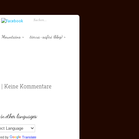
Mountains
tierra-safiri (blog)
|
Keine Kommentare
 in other languages:
red by
Translate