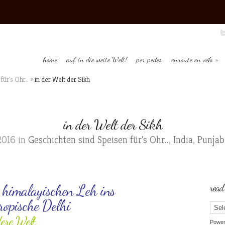
home
auf in die weite Welt!
per pedes
enroute en vélo
für's Ohr..
»
in der Welt der Sikh
in der Welt der Sikh
2016 in
Geschichten sind Speisen für's Ohr..
,
India
,
Punjab
 himalayischen Leh ins
read
ropische Delhi
dere Welt
Powe