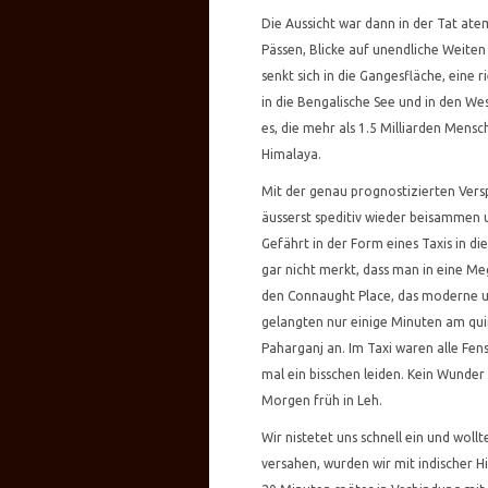
Die Aussicht war dann in der Tat ate
Pässen, Blicke auf unendliche Weiten
senkt sich in die Gangesfläche, eine
in die Bengalische See und in den Wes
es, die mehr als 1.5 Milliarden Men
Himalaya.
Mit der genau prognostizierten Vers
äusserst speditiv wieder beisammen 
Gefährt in der Form eines Taxis in di
gar nicht merkt, dass man in eine Me
den Connaught Place, das moderne u
gelangten nur einige Minuten am qui
Paharganj an. Im Taxi waren alle Fen
mal ein bisschen leiden. Kein Wunder
Morgen früh in Leh.
Wir nistetet uns schnell ein und wol
versahen, wurden wir mit indischer Hi