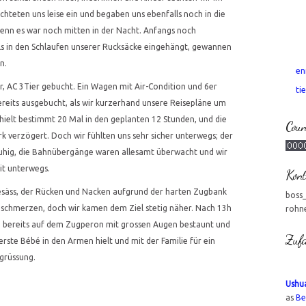
hteten uns leise ein und begaben uns ebenfalls noch in die
denn es war noch mitten in der Nacht. Anfangs noch
ls in den Schlaufen unserer Rucksäcke eingehängt, gewannen
n.
en
 AC 3Tier gebucht. Ein Wagen mit Air-Condition und 6er
tie
ereits ausgebucht, als wir kurzerhand unsere Reisepläne um
hielt bestimmt 20 Mal in den geplanten 12 Stunden, und die
Coun
k verzögert. Doch wir fühlten uns sehr sicher unterwegs; der
ruhig, die Bahnübergänge waren allesamt überwacht und wir
t unterwegs.
Kont
säss, der Rücken und Nacken aufgrund der harten Zugbank
boss
 schmerzen, doch wir kamen dem Ziel stetig näher. Nach 13h
rohn
n bereits auf dem Zugperon mit grossen Augen bestaunt und
Zufa
 erste Bébé in den Armen hielt und mit der Familie für ein
grüssung.
Ushua
as
Be