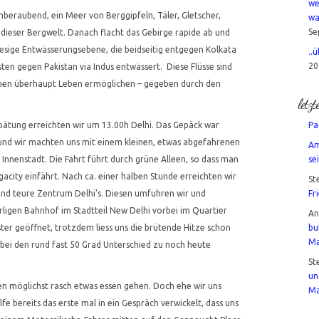
we
mberaubend, ein Meer von Berggipfeln, Täler, Gletscher,
wa
Se
 dieser Bergwelt. Danach flacht das Gebirge rapide ab und
 riesige Entwässerungsebene, die beidseitig entgegen Kolkata
..
20
ten gegen Pakistan via Indus entwässert. Diese Flüsse sind
schen überhaupt Leben ermöglichen – gegeben durch den
letz
pätung erreichten wir um 13.00h Delhi. Das Gepäck war
Pa
und wir machten uns mit einem kleinen, etwas abgefahrenen
Am
e Innenstadt. Die Fahrt führt durch grüne Alleen, so dass man
sei
gacity einfährt. Nach ca. einer halben Stunde erreichten wir
St
nd teure Zentrum Delhi’s. Diesen umfuhren wir und
Fr
rligen Bahnhof im Stadtteil New Delhi vorbei im Quartier
A
ster geöffnet, trotzdem liess uns die brütende Hitze schon
bu
Ma
 bei den rund fast 50 Grad Unterschied zu noch heute
St
un
lten möglichst rasch etwas essen gehen. Doch ehe wir uns
Ma
lfe bereits das erste mal in ein Gespräch verwickelt, dass uns