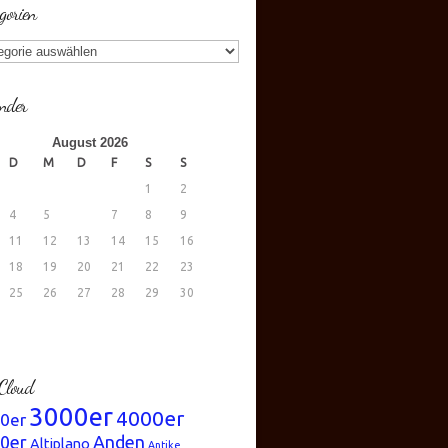
gorien
gorien
nder
August 2026
D
M
D
F
S
S
1
2
4
5
6
7
8
9
11
12
13
14
15
16
18
19
20
21
22
23
25
26
27
28
29
30
.
Cloud
3000er
4000er
0er
0er
Anden
Altiplano
Antike