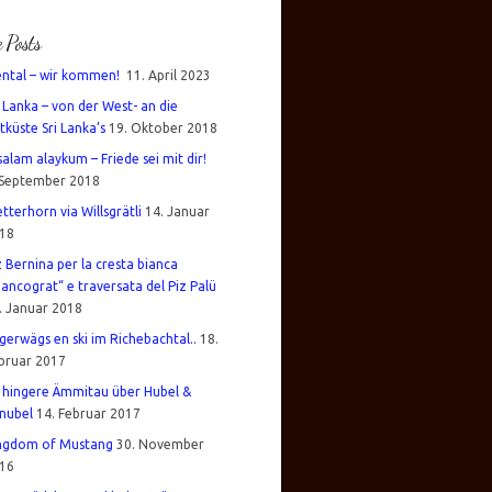
e Posts
ental – wir kommen!
11. April 2023
i Lanka – von der West- an die
tküste Sri Lanka’s
19. Oktober 2018
salam alaykum – Friede sei mit dir!
 September 2018
tterhorn via Willsgrätli
14. Januar
18
z Bernina per la cresta bianca
iancograt“ e traversata del Piz Palü
. Januar 2018
gerwägs en ski im Richebachtal..
18.
bruar 2017
 hingere Ämmitau über Hubel &
nubel
14. Februar 2017
ngdom of Mustang
30. November
16