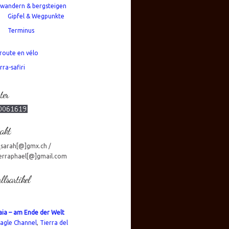
wandern & bergsteigen
Gipfel & Wegpunkte
Terminus
route en vélo
rra-safiri
ter
akt
_sarah[@]gmx.ch /
erraphael[@]gmail.com
llsartikel
ia – am Ende der Welt
agle Channel
,
Tierra del