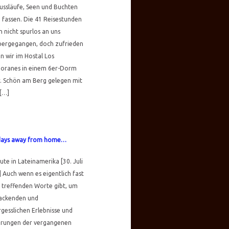
lussläufe, Seen und Buchten
fassen. Die 41 Reisestunden
 nicht spurlos an uns
bergegangen, doch zufrieden
 wir im Hostal Los
oranes in einem 6er-Dorm
. Schön am Berg gelegen mit
 […]
days away from home…
te in Lateinamerika [30. Juli
 Auch wenn es eigentlich fast
 treffenden Worte gibt, um
packenden und
gesslichen Erlebnisse und
hrungen der vergangenen