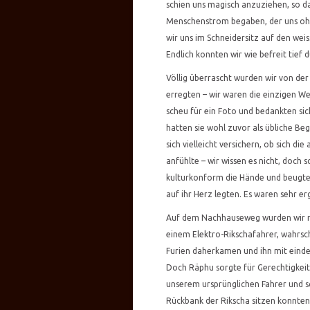
schien uns magisch anzuziehen, so da
Menschenstrom begaben, der uns ohn
wir uns im Schneidersitz auf den wei
Endlich konnten wir wie befreit tief
Völlig überrascht wurden wir von der
erregten – wir waren die einzigen W
scheu für ein Foto und bedankten sic
hatten sie wohl zuvor als übliche Be
sich vielleicht versichern, ob sich d
anfühlte – wir wissen es nicht, doch 
kulturkonform die Hände und beugten
auf ihr Herz legten. Es waren sehr e
Auf dem Nachhauseweg wurden wir n
einem Elektro-Rikschafahrer, wahrsch
Furien daherkamen und ihn mit ein
Doch Räphu sorgte für Gerechtigkei
unserem ursprünglichen Fahrer und s
Rückbank der Rikscha sitzen konnten,