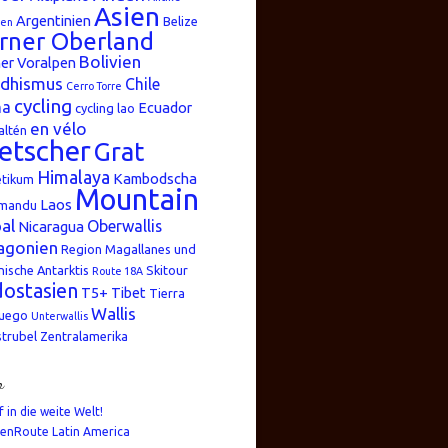
Asien
Argentinien
Belize
ren
rner Oberland
Bolivien
er Voralpen
dhismus
Chile
Cerro Torre
cycling
na
Ecuador
cycling lao
en vélo
altén
etscher
Grat
Himalaya
Kambodscha
etikum
Mountain
Laos
mandu
al
Oberwallis
Nicaragua
agonien
Region Magallanes und
nische Antarktis
Skitour
Route 18A
ostasien
T5+
Tibet
Tierra
Wallis
Fuego
Unterwallis
strubel
Zentralamerika
n
f in die weite Welt!
enRoute Latin America