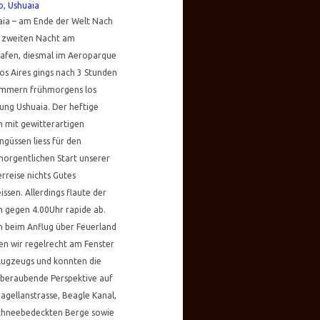
o
,
Ushuaia
aia – am Ende der Welt Nach
r zweiten Nacht am
hafen, diesmal im Aeroparque
s Aires gings nach 3 Stunden
ummern frühmorgens los
ung Ushuaia. Der heftige
 mit gewitterartigen
güssen liess für den
orgentlichen Start unserer
rreise nichts Gutes
issen. Allerdings flaute der
 gegen 4.00Uhr rapide ab.
n beim Anflug über Feuerland
en wir regelrecht am Fenster
lugzeugs und konnten die
beraubende Perspektive auf
agellanstrasse, Beagle Kanal,
schneebedeckten Berge sowie