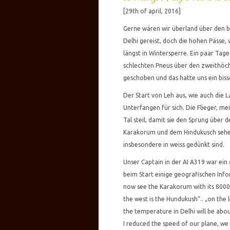
[29th of april, 2016]
Gerne wären wir überland über den b
Delhi gereist, doch die hohen Pässe,
längst in Wintersperre. Ein paar Tag
schlechten Pneus über den zweithöc
geschoben und das hatte uns ein bis
Der Start von Leh aus, wie auch die 
Unterfangen für sich. Die Flieger, m
Tal steil, damit sie den Sprung übe
Karakorum und dem Hindukusch sehen.
insbesondere in weiss gedünkt sind.
Unser Captain in der AI A319 war ein
beim Start einige geografischen Info
now see the Karakorum with its 8000 
the west is the Hundukush“.. „on the 
the temperature in Delhi will be abo
I reduced the speed of our plane, we 