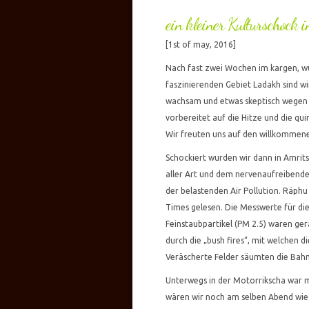
ein kleiner Kulturschock 
[1st of may, 2016]
Nach fast zwei Wochen im kargen, wüs
faszinierenden Gebiet Ladakh sind wi
wachsam und etwas skeptisch wegen d
vorbereitet auf die Hitze und die qui
Wir freuten uns auf den willkommen
Schockiert wurden wir dann in Amr
aller Art und dem nervenaufreibende
der belastenden Air Pollution. Räphu
Times gelesen. Die Messwerte für di
Feinstaubpartikel (PM 2.5) waren ge
durch die „bush fires“, mit welchen d
Veräscherte Felder säumten die Bahn
Unterwegs in der Motorrikscha war m
wären wir noch am selben Abend wie