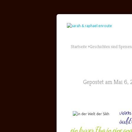
Startseite
»
Geschichten sind Speisen 
Gepostet am Mai 6, 
vom
subt
ein kurzer Flug in eine an