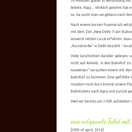
20 Minuten später in Verbindung mi
leitete. Naja… Wirklich gelohnt hat e
so, da sucht man vergebens nach dem
Nach einem kurzen Fussmarsch setzte
mit dem Ziel „New Delhi Train Stati
äusserst netten Local erfahren, das
„Kurzstrecke“ in Delhi bezahlt – local
Viele Geschichten darüber gelesen, un
nicht auf Anhieb, in den Bahnhof zu 
Ausweisen“ versuchen einem mit den 
Bahnhof zu kommen. Eine gefühlte Vi
mussten noch kurz einmal unsere Päs
Bahntickets nach Agra und zurück ge
Weil wir bereits um 3.00h aufstehen m
eine entspannte Fahrt mit
[30th of april, 2016]