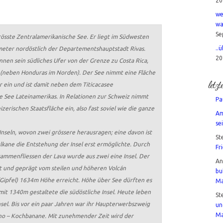
20
we
wa
Se
rösste Zentralamerikanische See. Er liegt im Südwesten
..
ometer nordöstlich der Departementshauptstadt Rivas.
20
nnen sein südliches Ufer von der Grenze zu Costa Rica,
(neben Honduras im Norden). Der See nimmt eine Fläche
letz
 ein und ist damit neben dem Titicacasee
te See Lateinamerikas. In Relationen zur Schweiz nimmt
Pa
zerischen Staatsfläche ein, also fast soviel wie die ganze
Am
sei
nseln, wovon zwei grössere herausragen; eine davon ist
St
lkane die Entstehung der Insel erst ermöglichte. Durch
Fr
mmenfliessen der Lava wurde aus zwei eine Insel. Der
A
rmt und geprägt vom steilen und höheren Volcán
bu
Gipfel) 1634m Höhe erreicht. Höhe über See dürften es
Ma
it 1340m gestaltete die südöstliche Insel. Heute leben
St
sel. Bis vor ein paar Jahren war ihr Haupterwerbszweig
un
Ma
no – Kochbanane. Mit zunehmender Zeit wird der