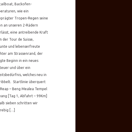
ailboat, Backofen-
eraturen, wie ein
eprägter Tropen-Regen seine
en an unseren 2-Rädern
rlässt, eine antreibende Kraft
n der Tour de Suisse,
unte und lebenserfreute
hter am Strassenrand, der
te Beginn in ein neues
teuer und über ein
eitsbedürfnis, welches neu in
ribbelt. Startlinie überquert
 Reap – Beng Mealea Tempel
yang [Tag 1, Abfahrt – 99Km]
lb sieben schritten wir
trebig […]