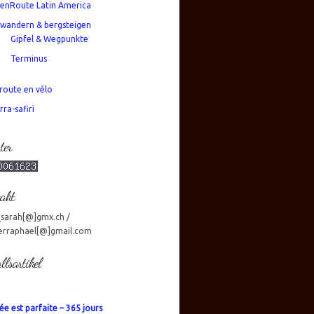
enRoute Latin America
wandern & bergsteigen
Gipfel & Wegpunkte
Terminus
route en vélo
rra-safiri
ter
akt
_sarah[@]gmx.ch /
erraphael[@]gmail.com
llsartikel
ée est parfaite – 365 jours