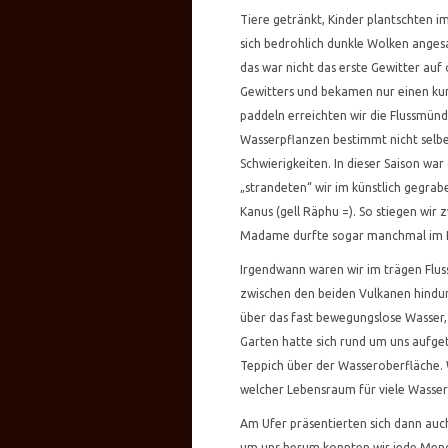
Tiere getränkt, Kinder plantschten
sich bedrohlich dunkle Wolken angesam
das war nicht das erste Gewitter auf
Gewitters und bekamen nur einen ku
paddeln erreichten wir die Flussmündu
Wasserpflanzen bestimmt nicht selb
Schwierigkeiten. In dieser Saison war
„strandeten“ wir im künstlich gegrab
Kanus (gell Räphu =). So stiegen wir
Madame durfte sogar manchmal im Ka
Irgendwann waren wir im trägen Flu
zwischen den beiden Vulkanen hindur
über das fast bewegungslose Wasser,
Garten hatte sich rund um uns aufge
Teppich über der Wasseroberfläche. 
welcher Lebensraum für viele Wasserv
Am Ufer präsentierten sich dann au
um uns herum konnten wir jede Meng