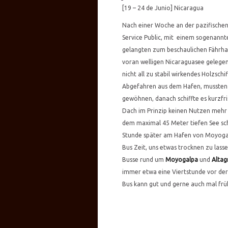
[19 – 24 de Junio] Nicaragua
Nach einer Woche an der pazifische
Service Public, mit einem sogenann
gelangten zum beschaulichen Fährha
voran welligen Nicaraguasee gelegen.
nicht all zu stabil wirkendes Holzsch
Abgefahren aus dem Hafen, mussten w
gewöhnen, danach schiffte es kurzfris
Dach im Prinzip keinen Nutzen mehr 
dem maximal 45 Meter tiefen See schl
Stunde später am Hafen von Moyogal
Bus Zeit, uns etwas trocknen zu lass
Busse rund um
Moyogalpa
und
Altag
immer etwa eine Viertstunde vor der
Bus kann gut und gerne auch mal f