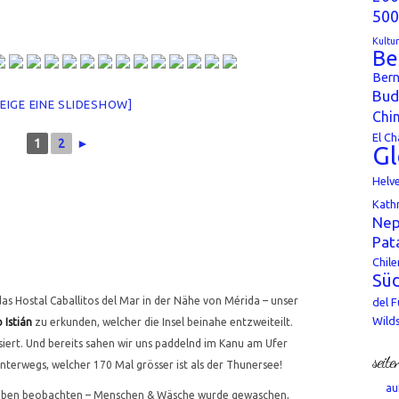
500
Kultu
Be
Bern
Bud
ZEIGE EINE SLIDESHOW]
Chi
El Ch
1
2
►
Gl
Helv
Kath
Nep
Pat
Chile
Süd
das Hostal Caballitos del Mar in der Nähe von Mérida – unser
del 
Wild
 Istián
zu erkunden, welcher die Insel beinahe entzweiteilt.
siert. Und bereits sahen wir uns paddelnd im Kanu am Ufer
seite
nterwegs, welcher 170 Mal grösser ist als der Thunersee!
au
leben beobachten – Menschen & Wäsche wurde gewaschen,