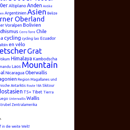
0er
Anden
Altiplano
Antike
Asien
Argentinien
Belize
ren
rner Oberland
Bolivien
er Voralpen
dhismus
Chile
Cerro Torre
cycling
na
Ecuador
cycling lao
en vélo
altén
etscher
Grat
Himalaya
Kambodscha
etikum
Mountain
Laos
mandu
al
Oberwallis
Nicaragua
agonien
Region Magallanes und
nische Antarktis
Skitour
Route 18A
ostasien
T5+
Tibet
Tierra
Wallis
Fuego
Unterwallis
strubel
Zentralamerika
n
f in die weite Welt!