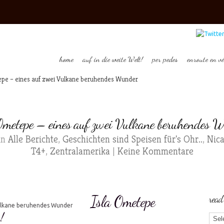
home
auf in die weite Welt!
per pedes
enroute en vé
pe – eines auf zwei Vulkane beruhendes Wunder
Ometepe – eines auf zwei Vulkane beruhendes 
in
Alle Berichte
,
Geschichten sind Speisen für's Ohr..
,
Nic
T4+
,
Zentralamerika
|
Keine Kommentare
Isla Ometepe
read
!