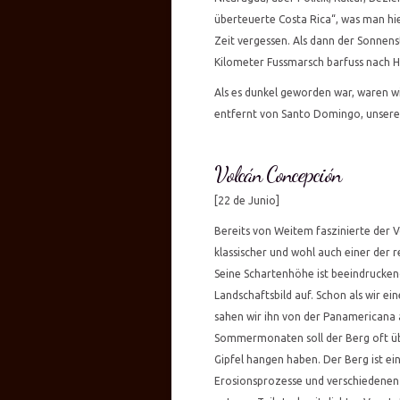
überteuerte Costa Rica“, was man hie
Zeit vergessen. Als dann der Sonnens
Kilometer Fussmarsch barfuss nach H
Als es dunkel geworden war, waren 
entfernt von Santo Domingo, unsere
Volcán Concepción
[22 de Junio]
Bereits von Weitem faszinierte der V
klassischer und wohl auch einer der 
Seine Schartenhöhe ist beeindrucke
Landschaftsbild auf. Schon als wir 
sahen wir ihn von der Panamericana a
Sommermonaten soll der Berg oft üb
Gipfel hangen haben. Der Berg ist ei
Erosionsprozesse und verschiedenen La