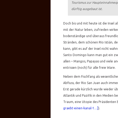
Tourismus zur Haupteinnahmeque
dürftig ausgebaut ist.
Doch bis und mit heute ist die Insel 
mit der Natur leben, zufrieden wirk
bodenständige und überaus freundli
Stränden, dem schönen Rīo Istián, d
kann, gibt es auf der Insel nicht wa
Santo Domingo kann man gut ein zwe
allen – Mangos, Papayas und viele a
entrissen (noch) für alle freie Ware.
Neben dem Fischfang als wesentliche
Abfluss, der Rio San Juan auch immer
Erst gerade kürzlich wurde wieder ü
Atlantik und Pazifik in den Medien b
Traum, eine Utopie des Präsidenten b
graebt-einen-kanal-1…]
).