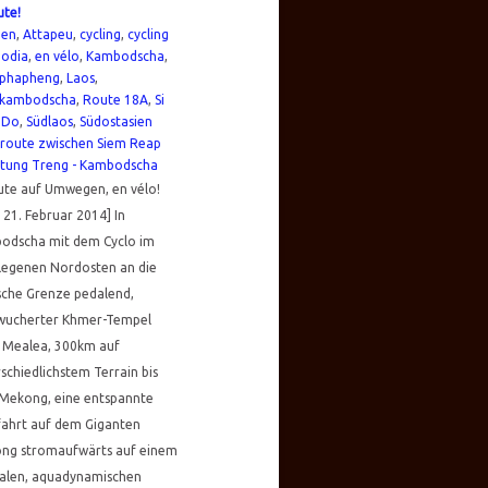
ute!
ien
,
Attapeu
,
cycling
,
cycling
odia
,
en vélo
,
Kambodscha
,
phapheng
,
Laos
,
kambodscha
,
Route 18A
,
Si
 Do
,
Südlaos
,
Südostasien
ute auf Umwegen, en vélo!
– 21. Februar 2014] In
odscha mit dem Cyclo im
legenen Nordosten an die
sche Grenze pedalend,
wucherter Khmer-Tempel
 Mealea, 300km auf
schiedlichstem Terrain bis
Mekong, eine entspannte
fahrt auf dem Giganten
ng stromaufwärts auf einem
alen, aquadynamischen