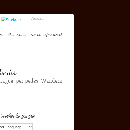
lo
Mountains
tierra-safiri (blog)
Wunder
aragua
,
per pedes
,
Wandern
 in other languages: