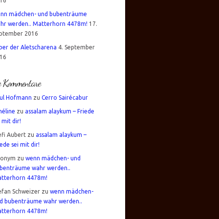
16
nn mädchen- und bubenträume
hr werden.. Matterhorn 4478m!
17.
ptember 2016
über der Aletscharena
4. September
16
te Kommentare
ul Hofmann
zu
Cerro Sairécabur
éline
zu
assalam alaykum – Friede
 mit dir!
efi Aubert
zu
assalam alaykum –
iede sei mit dir!
nonym
zu
wenn mädchen- und
benträume wahr werden..
tterhorn 4478m!
efan Schweizer
zu
wenn mädchen-
d bubenträume wahr werden..
tterhorn 4478m!