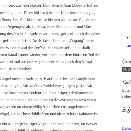
 im überaus warmen Wasser. Über dem Vulkan Maderas hatten
melt, in der Ferne blitzte & donnerte es bereits – ja gut,
 offener See. Glücklicherweise blieben wir nur am Rande des
rzen Regenguss ab. Nach ca. einer Stunde und rund 3Km
ng des Río Istián, welche wir alleine, getarnt durch die vielen
en
er gefunden hätten. Doch Javier fand den „Eingang“ ohne
tie
 der Wasserstand des See’s noch relativ tief und deshalb
enen Kanal immer wieder, vor allem mit dem hinteren Teil des
Coun
 zwei-drei Mal aus und zogen unser Kanu durch den Sumpf –
nu sitzen bleiben!
ss angekommen, welcher sich auf der schmalen Landbrücke
Kont
chschlängelt. Mit sanften Paddelbewegungen glitten wir
boss
 in vollkommener Seelenruhe. Ein riesiger, schwimmender
rohn
tan, an manchen Stellen bildeten die Wasserpflanzen einen
Wir waren an einem völlig friedlichen Ort angekommen,
Zufa
ögel, kleine Flussschildkröten und nicht zuletzt Kaimane ist.
ch ein wunderprächtiger Vogel nach dem anderen, im Wasser
L’ann
e kleine Schildkrötenköpfe aus dem Wasser ragen sehen,