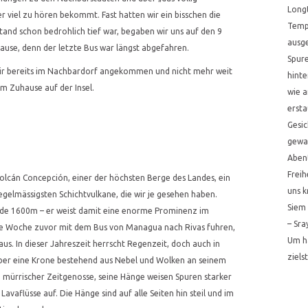
Longt
r viel zu hören bekommt. Fast hatten wir ein bisschen die
Temp
tand schon bedrohlich tief war, begaben wir uns auf den 9
ausg
ause, denn der letzte Bus war längst abgefahren.
Spur
wir bereits im Nachbardorf angekommen und nicht mehr weit
hinte
m Zuhause auf der Insel.
wie a
ersta
Gesic
gewag
Aben
Freih
olcán Concepción, einer der höchsten Berge des Landes, ein
uns k
regelmässigsten Schichtvulkane, die wir je gesehen haben.
Siem
nde 1600m – er weist damit eine enorme Prominenz im
– Sra
eine Woche zuvor mit dem Bus von Managua nach Rivas fuhren,
Um ha
us. In dieser Jahreszeit herrscht Regenzeit, doch auch in
ziels
er eine Krone bestehend aus Nebel und Wolken an seinem
n mürrischer Zeitgenosse, seine Hänge weisen Spuren starker
vaflüsse auf. Die Hänge sind auf alle Seiten hin steil und im