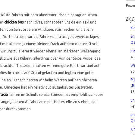
Powe
n Küste fuhren mit dem abenteuerlichen nicaraguanischen
letzt
ten
chicken bus
nach Rivas, schnappten uns da ein Taxi und
Ki
fen von San Jorge am windigen, stürmischen und allem
Sr
 Dort betraten wir die Fähre – ein schräges, zweistöckiges,
Os
iff mit allerdings einem kleinen Dach auf dem oberen Stock.
as
ir uns zu allererst wieder einmal an stärkeren Wellengang
4.
tig wie aus Kübeln, allerdings quer von der Seite, wobei das
We
brachte. Trotzdem hatten wir eine gute Fahrt, wir sind auf
20
iesslich nicht auf Grund gelaufen und legten eine gute
Pi
pa an. Danach hatten wir beim Warten auf den nächsten
„B
en. Ometepe hat ein relativ gut ausgebautes Bussystem,
13
racia
fahren im Schnitt so alle Stunden, es empfiehlt sich aber
un
 angegebenen Abfahrt an einer Haltestelle zu stehen, der
Fe
rüher durchkommen.
im
Ch
Ki