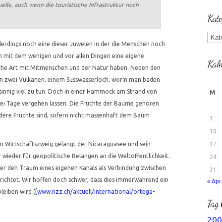
lle, auch wenn die touristische Infrastruktur noch
Kate
Kate
allerdings noch eine dieser Juwelen in der die Menschen noch
en mit dem wenigen und vor allen Dingen eine eigene
Kale
che Art mit Mitmenschen und der Natur haben. Neben den
en zwei Vulkanen, einem Süsswasserloch, worin man baden
hnsinnig viel zu tun. Doch in einer Hammock am Strand von
M
i Tage vergehen lassen. Die Früchte der Bäume gehören
ndere Früchte sind, sofern nicht massenhaft dem Baum
3
10
17
n Wirtschaftszweig gelangt der Nicaraguasee und sein
 wieder für geopolitische Belangen an die Weltöffentlichkeit.
24
ber den Traum eines eigenen Kanals als Verbindung zwischen
31
erichtet. Wir hoffen doch schwer, dass dies immerwährend ein
« Apr
leiben wird (
[www.nzz.ch/aktuell/international/ortega-
Tag 
200