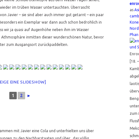
enro
 wieder im trüben Wasser untertauchten. Überrascht
as
As
 von Javier – sie sind aber auch immer gut getarnt – ein paar
camb
Kone
Besonders ein Exemplar war dann auch schon bedrohlich in
Nord
ss wir ja quasi auf Augenhöhe neben ihm im Wasser
Phan
te Athmosphäre inmitten dieser wunderschönen Natur, bevor
iter zum Ausgangsort zurückpaddelten.
Enro
[18. 
Kamb
abge
ZEIGE EINE SLIDESHOW]
laoti
über
1
2
►
Beng
unter
zum 
Fluss
Meko
usammen mit Javier eine Cola und unterhielten uns über
schm
iehungen zu den Nachbarstaaten und über „das völlig