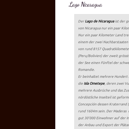
Lago Nicaragua
Der
Lago de Nicaragua
ist der g
von Nicaragua nur ein paar Kil
Nur ein paar Kilometer Land tre
einem der zwei Nachbarstaaten 
von rund 8157 Quadratkilometer
(Peru/Bolivien) der zweit gröss
der See einen Fünftel der schwei
Romandie.
Er beinhaltet mehrere Hundert I
die
Isla Ometepe
, deren zwei Vu
mehrere Ausbrüche und das Zusa
nördöstliche Inselteil ist gefo
Concepción dessen Kraterrand (
rund 1604m sein. Der Maderas m
gut 30’000 Einwohner auf der In
der Anbau und Export der Pláta