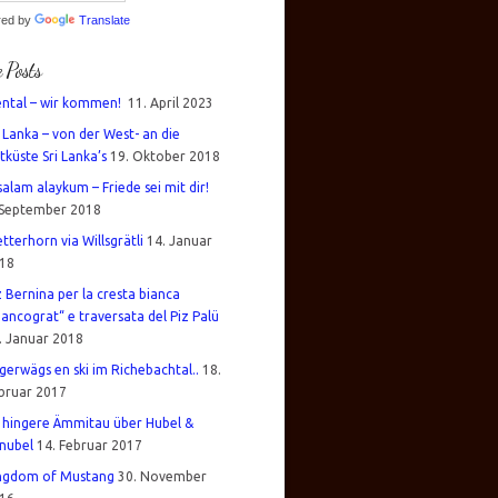
red by
Translate
e Posts
ental – wir kommen!
11. April 2023
i Lanka – von der West- an die
tküste Sri Lanka’s
19. Oktober 2018
salam alaykum – Friede sei mit dir!
 September 2018
tterhorn via Willsgrätli
14. Januar
18
z Bernina per la cresta bianca
iancograt“ e traversata del Piz Palü
. Januar 2018
gerwägs en ski im Richebachtal..
18.
bruar 2017
 hingere Ämmitau über Hubel &
nubel
14. Februar 2017
ngdom of Mustang
30. November