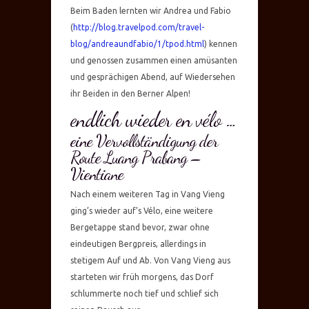
Beim Baden lernten wir Andrea und Fabio
(
http://blog.travelpod.com/travel-
blog/andreaundfabio/1/tpod.html
) kennen
und genossen zusammen einen amüsanten
und gesprächigen Abend, auf Wiedersehen
ihr Beiden in den Berner Alpen!
endlich wieder en vélo …
eine Vervollständigung der
Route Luang Prabang –
Vientiane
Nach einem weiteren Tag in Vang Vieng
ging’s wieder auf’s Vélo, eine weitere
Bergetappe stand bevor, zwar ohne
eindeutigen Bergpreis, allerdings in
stetigem Auf und Ab. Von Vang Vieng aus
starteten wir früh morgens, das Dorf
schlummerte noch tief und schlief sich