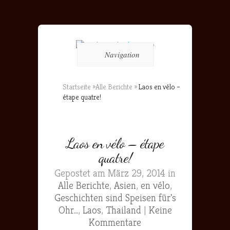
Navigation
Startseite
»
Alle Berichte
»
Laos en vélo –
étape quatre!
Laos en vélo – étape
quatre!
Gepostet am März 29, 2014 in
Alle Berichte
,
Asien
,
en vélo
,
Geschichten sind Speisen für's
Ohr..
,
Laos
,
Thailand
|
Keine
Kommentare