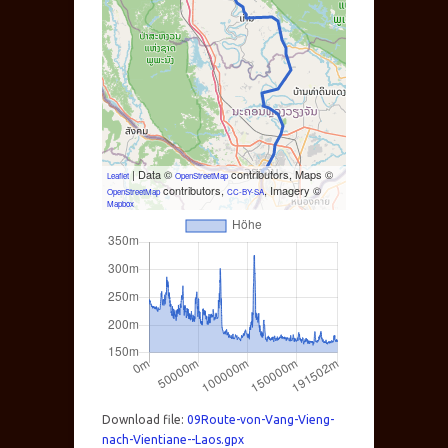
| Data ©
contributors, Maps ©
Leaflet
OpenStreetMap
contributors,
, Imagery ©
OpenStreetMap
CC-BY-SA
Mapbox
Download file:
09Route-von-Vang-Vieng-
nach-Vientiane--Laos.gpx