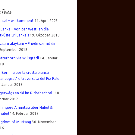
e Posts
ental – wir kommen!
11. April 2023
i Lanka – von der West- an die
tküste Sri Lanka’s
19. Oktober 2018
salam alaykum – Friede sei mit dir!
 September 2018
tterhorn via Willsgrätli
14. Januar
18
z Bernina per la cresta bianca
iancograt“ e traversata del Piz Palü
. Januar 2018
gerwägs en ski im Richebachtal..
18.
bruar 2017
 hingere Ämmitau über Hubel &
nubel
14. Februar 2017
ngdom of Mustang
30. November
16