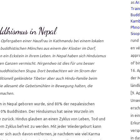
as
Ar
Train
Budd
Kamb
Phno
dhismus in Nepal
Siso
rund 
 Opfergaben einer Hausfrau in Kathmandu bei einem lokalen
en vé
buddhistischen Mönches aus einem der Kloster im Dorf,
appro
en ein Eckstein in ihrem Leben. In Nepal haben sich Hinduismus
of bir
 Ganzen vermischt. Nirgendwo ist dies für uns besser
16. 
-buddhistischen Stupa. Dort beobachten wir im Strom der
der 
tionell gekleidete Tibeter aber auch Hindu-Familie beim
ländl
sie allesamt die Gebetsmühlen in Bewegung halten, die
[9. A
 machen.
Unse
 in Nepal geboren wurde, sind 80% der nepalesischen
ersch
10% Buddhisten. Der Hinduismus hat seine Wurzeln im
in e
e zurück. Hindus glauben an einen Zyklus von Leben, Tod und
Erku
em Zyklus befreit zu werden. Mit jeder Wiedergeburt kann
versp
r sich auch davon entfernen, je nachdem wie viel Karma
in d