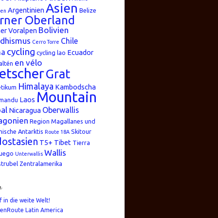
Asien
Argentinien
Belize
ren
rner Oberland
Bolivien
er Voralpen
dhismus
Chile
Cerro Torre
cycling
na
Ecuador
cycling lao
en vélo
altén
etscher
Grat
Himalaya
Kambodscha
etikum
Mountain
Laos
mandu
al
Oberwallis
Nicaragua
agonien
Region Magallanes und
nische Antarktis
Skitour
Route 18A
ostasien
T5+
Tibet
Tierra
Wallis
Fuego
Unterwallis
strubel
Zentralamerika
n
f in die weite Welt!
enRoute Latin America