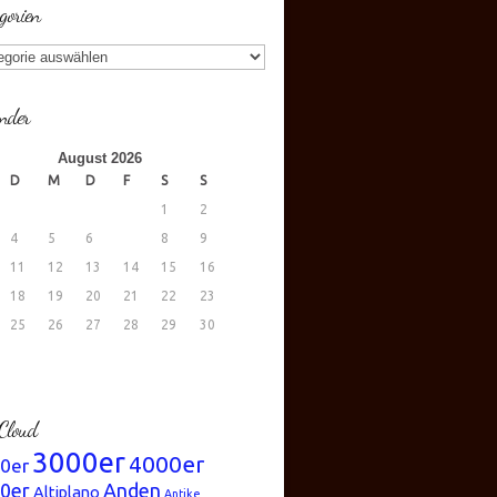
gorien
gorien
nder
August 2026
D
M
D
F
S
S
1
2
4
5
6
7
8
9
11
12
13
14
15
16
18
19
20
21
22
23
25
26
27
28
29
30
.
Cloud
3000er
4000er
0er
0er
Anden
Altiplano
Antike