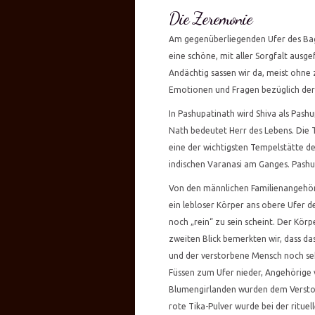
Die Zeremonie
Am gegenüberliegenden Ufer des Bag
eine schöne, mit aller Sorgfalt ausg
Andächtig sassen wir da, meist ohn
Emotionen und Fragen bezüglich der 
In Pashupatinath wird Shiva als Pashu
Nath bedeutet Herr des Lebens. Die T
eine der wichtigsten Tempelstätte de
indischen Varanasi am Ganges. Pash
Von den männlichen Familienangehör
ein lebloser Körper ans obere Ufer d
noch „rein“ zu sein scheint. Der Kör
zweiten Blick bemerkten wir, dass da
und der verstorbene Mensch noch sehr
Füssen zum Ufer nieder, Angehörige 
Blumengirlanden wurden dem Verstor
rote Tika-Pulver wurde bei der ritue