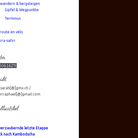
wandern & bergsteigen
Gipfel & Wegpunkte
Terminus
route en vélo
rra-safiri
ter
akt
_sarah[@]gmx.ch /
erraphael[@]gmail.com
llsartikel
verzaubernde letzte Etappe
ck nach Kambodscha