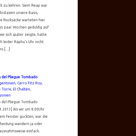
k zu kehren. Siem Reap war
dostasien unsere Basis,
e Rucksäcke warteten hier
ein paar Wochen geduldig auf
wie sich später zeigte, hatte
h leider Räphu’s Uhr nicht
ns […]
 del Pliegue Tombado
gentinien
,
Cerro Fitz Roy
,
o Torre
,
El Chaltén
,
gonien
 del Pliegue Tombado
3.2013] Als wir um 8.00Uhr
em Fenster guckten, war die
cheidung wandern ja oder
ausnahmsweise einfach.