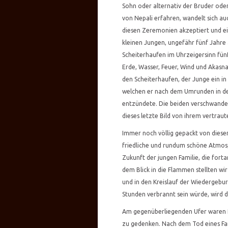
Sohn oder alternativ der Bruder ode
von Nepali erfahren, wandelt sich a
diesen Zeremonien akzeptiert und ei
kleinen Jungen, ungefähr fünf Jahre
Scheiterhaufen im Uhrzeigersinn fünf
Erde, Wasser, Feuer, Wind und Akasna
den Scheiterhaufen, der Junge ein in
welchen er nach dem Umrunden in de
entzündete. Die beiden verschwanden
dieses letzte Bild von ihrem vertrau
Immer noch völlig gepackt von diesen,
friedliche und rundum schöne Atmosp
Zukunft der jungen Familie, die fo
dem Blick in die Flammen stellten wir
und in den Kreislauf der Wiedergebu
Stunden verbrannt sein würde, wird d
Am gegenüberliegenden Ufer waren R
zu gedenken. Nach dem Tod eines Fa