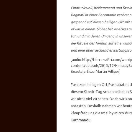
Eindrucksvoll, beklemmend und faszini
Bagmati in einer Zeremonie verbrannt 
gespannt auf diesen heiligen Ort mit 
etwas in einem. Sicher hat es etwas 
tun und mit deren Umgang in unserer 
die Rituale der Hindus, auf eine wund
und eine überraschend erwartungsvo
[audio:http://tierra-safiri.com/word
content/uploads/2013/12/HimalayBea
Beauty|artists=Martin Villiger]
Fuss zum heiligen Ort Pashupatinat
diesem Streik-Tag schien selbst in 
wir nicht viel zu sehen. Doch wir k
antasten. Deshalb nahmen wir heut
kämpften uns diesmal by Micro durc
Kathmandu.