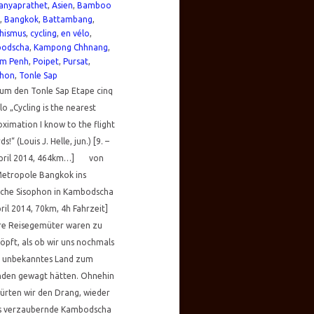
anyaprathet
,
Asien
,
Bamboo
,
Bangkok
,
Battambang
,
hismus
,
cycling
,
en vélo
,
odscha
,
Kampong Chhnang
,
m Penh
,
Poipet
,
Pursat
,
phon
,
Tonle Sap
um den Tonle Sap Etape cinq
lo „Cycling is the nearest
ximation I know to the flight
ds!“ (Louis J. Helle, jun.) [9. –
April 2014, 464km…] von
Metropole Bangkok ins
iche Sisophon in Kambodscha
pril 2014, 70km, 4h Fahrzeit]
re Reisegemüter waren zu
öpft, als ob wir uns nochmals
in unbekanntes Land zum
nden gewagt hätten. Ohnehin
ürten wir den Drang, wieder
as verzaubernde Kambodscha