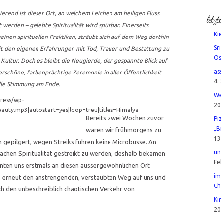
erend ist dieser Ort, an welchem Leichen am heiligen Fluss
letzt
werden – gelebte Spiritualität wird spürbar. Einerseits
Ki
seinen spirituellen Praktiken, sträubt sich auf dem Weg dorthin
Sr
mit den eigenen Erfahrungen mit Tod, Trauer und Bestattung zu
Os
Kultur. Doch es bleibt die Neugierde, der gespannte Blick auf
as
erschöne, farbenprächtige Zeremonie in aller Öffentlichkeit
4.
lle Stimmung am Ende.
We
press/wp-
20
uty.mp3|autostart=yes|loop=treu|titles=Himalya
Bereits zwei Wochen zuvor
Pi
„B
waren wir frühmorgens zu
13
h gepilgert, wegen Streiks fuhren keine Microbusse. An
un
Sachen Spiritualität gestreikt zu werden, deshalb bekamen
Fe
onnten uns erstmals an diesen aussergewöhnlichen Ort
im
e erneut den anstrengenden, verstaubten Weg auf uns und
Ch
h den unbeschreiblich chaotischen Verkehr von
Ki
20