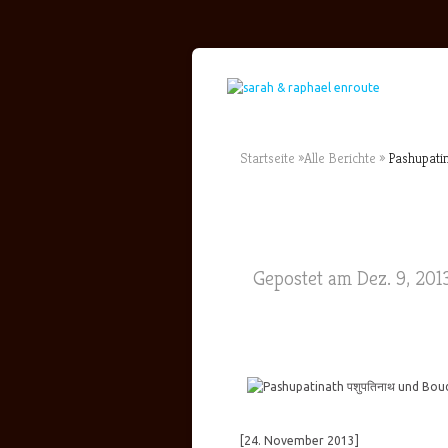
Startseite
»
Alle Berichte
»
Pashupatin
Gepostet am Dez. 9, 201
[24. November 2013]