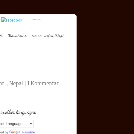
lo
Mountains
tierra-safiri (blog)
r..
,
Nepal
|
1 Kommentar
 in other languages:
red by
Translate