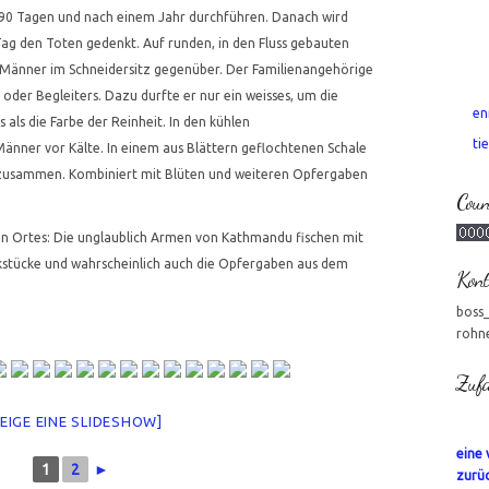
5, 90 Tagen und nach einem Jahr durchführen. Danach wird
Tag den Toten gedenkt. Auf runden, in den Fluss gebauten
ei Männer im Schneidersitz gegenüber. Der Familienangehörige
 oder Begleiters. Dazu durfte er nur ein weisses, um die
en
 als die Farbe der Reinheit. In den kühlen
tie
nner vor Kälte. In einem aus Blättern geflochtenen Schale
 zusammen. Kombiniert mit Blüten und weiteren Opfergaben
Coun
en Ortes: Die unglaublich Armen von Kathmandu fischen mit
stücke und wahrscheinlich auch die Opfergaben aus dem
Kont
boss
rohn
Zufa
ZEIGE EINE SLIDESHOW]
eine 
1
2
►
zurü