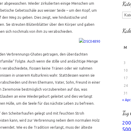
Kate
der abgewaschen. Wieder zirkulierten einige Menschen um
ibetische Gebetsschäle aus weisser Seide – um den Kopf, um
Kate
 den Weg zu geben. Dies zeigt, wie hinduistische und
en. Sie streuten Blütenblätter über den Körper und gaben
Kale
enen sich nochmals von ihm zu verabschieden.
M
 den Verbrennungs-Ghates getragen, den überdachten
familie“ folgte. Auch wenn die stille und andächtige Menge
3
n verabschiedete, flossen keine Tränen oder wir nahmen
10
bnissen in unserem Kulturkreis wahr. Stattdessen waren sie
17
verabschieden und ihren Ehemann, Vater, Sohn, Freund in einer
24
en Zeremonie bestmöglich vorzubereiten auf das, was
31
auben an eine Wiedergeburt geleitet und dies verlangt
« Apr
hen Hülle, um die Seele für das nächste Leben zu befreien.
Tag 
 den Scheiterhaufen gelegt und mit feuchten Stroh
 leisten kann, wird zur Verbrennung neben dem normalen Holz
200
rwendet. Wie es die Tradition verlangt, muss der älteste
500