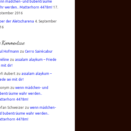
nn mädchen- und bubenträume
hr werden.. Matterhorn 4478m!
17.
ptember 2016
über der Aletscharena
4. September
16
te Kommentare
ul Hofmann
zu
Cerro Sairécabur
éline
zu
assalam alaykum – Friede
 mit dir!
efi Aubert
zu
assalam alaykum –
iede sei mit dir!
nonym
zu
wenn mädchen- und
benträume wahr werden..
tterhorn 4478m!
efan Schweizer
zu
wenn mädchen-
d bubenträume wahr werden..
tterhorn 4478m!