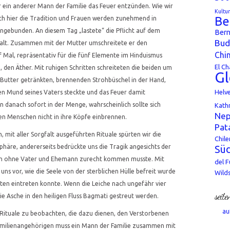
r ein anderer Mann der Familie das Feuer entzünden. Wie wir
Kultu
Be
uch hier die Tradition und Frauen werden zunehmend in
ngebunden. An diesem Tag „lastete“ die Pflicht auf dem
Bern
Bud
 alt. Zusammen mit der Mutter umschreitete er den
Chi
 Mal, repräsentativ für die fünf Elemente im Hinduismus
El Ch
, den Äther. Mit ruhigen Schritten schreiteten die beiden um
Gl
 Butter getränkten, brennenden Strohbüschel in der Hand,
Helv
n Mund seines Vaters steckte und das Feuer damit
 danach sofort in der Menge, wahrscheinlich sollte sich
Kath
Nep
ten Menschen nicht in ihre Köpfe einbrennen.
Pat
 mit aller Sorgfalt ausgeführten Rituale spürten wir die
Chile
häre, andererseits bedrückte uns die Tragik angesichts der
Süd
rtan ohne Vater und Ehemann zurecht kommen musste. Mit
del 
 uns vor, wie die Seele von der sterblichen Hülle befreit wurde
Wild
rten eintreten konnte. Wenn die Leiche nach ungefähr vier
seite
ie Asche in den heiligen Fluss Bagmati gestreut werden.
au
ituale zu beobachten, die dazu dienen, den Verstorbenen
milienangehörigen muss ein Mann der Familie zusammen mit