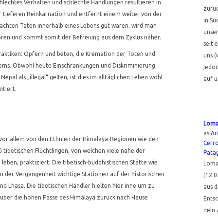
hlechtes Verhalten und schlechte Handlungen resultieren in
zurüc
 tieferen Reinkarnation und entfernt einem weiter von der
in Sü
achten Taten innerhalb eines Lebens gut waren, wird man
unser
ren und kommt somit der Befreiung aus dem Zyklus näher.
seit 
raktiken: Opfern und beten, die Kremation der Toten und
uns (
ems. Obwohl heute Einschränkungen und Diskriminierung
jedoc
epal als „illegal“ gelten, ist dies im alltäglichen Leben wohl
auf u
tiert.
Loma
as
Ar
vor allem von den Ethnien der Himalaya-Regionen wie den
Cerr
tibetischen Flüchtlingen, von welchen viele nahe der
Pata
eben, praktiziert. Die tibetisch-buddhistischen Stätte wie
Loma
der Vergangenheit wichtige Stationen auf der historischen
[12.0
 Lhasa. Die tibetischen Händler hielten hier inne um zu
aus d
 über die hohen Pässe des Himalaya zurück nach Hause
Ents
nein 