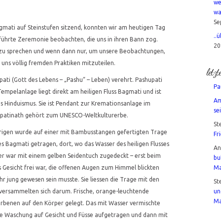
we
wa
Se
mati auf Steinstufen sitzend, konnten wir am heutigen Tag
..
eführte Zeremonie beobachten, die uns in ihren Bann zog.
20
e zu sprechen und wenn dann nur, um unsere Beobachtungen,
uns völlig fremden Praktiken mitzuteilen.
letz
pati (Gott des Lebens – „Pashu“ – Leben) verehrt. Pashupati
Pa
empelanlage liegt direkt am heiligen Fluss Bagmati und ist
Am
s Hinduismus. Sie ist Pendant zur Kremationsanlage im
sei
upatinath gehört zum UNESCO-Weltkulturerbe.
St
igen wurde auf einer mit Bambusstangen gefertigten Trage
Fr
es Bagmati getragen, dort, wo das Wasser des heiligen Flusses
A
per war mit einem gelben Seidentuch zugedeckt – erst beim
bu
s Gesicht frei war, die offenen Augen zum Himmel blickten
Ma
 jung gewesen sein musste. Sie liessen die Trage mit den
St
versammelten sich darum. Frische, orange-leuchtende
un
Ma
benen auf den Körper gelegt. Das mit Wasser vermischte
lle Waschung auf Gesicht und Füsse aufgetragen und dann mit