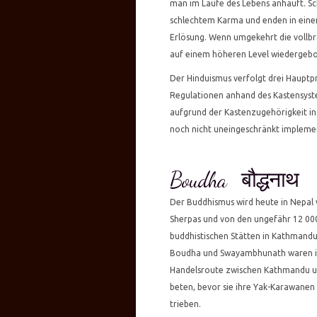
man im Laufe des Lebens anhäuft. Sc
schlechtem Karma und enden in einer
Erlösung. Wenn umgekehrt die vollbr
auf einem höheren Level wiedergebo
Der Hinduismus verfolgt drei Hauptp
Regulationen anhand des Kastensyst
aufgrund der Kastenzugehörigkeit in N
noch nicht uneingeschränkt implemen
Boudha बौद्धनाथ
Der Buddhismus wird heute in Nepal 
Sherpas und von den ungefähr 12 000 
buddhistischen Stätten in Kathmandu l
Boudha und Swayambhunath waren in 
Handelsroute zwischen Kathmandu und
beten, bevor sie ihre Yak-Karawanen
trieben.