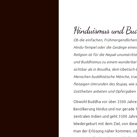
Hinduismus und Bud
Ob die einfachen, frühmorgendlichen
Hindu-Tempel oder die Gesänge eines 
Religion ist für die Nepali unumstritt
und Buddhismus zu einem wunderbaren
sichtbar als in Boudha, dem tibetisch
Menschen buddhistische Mönche, tradi
fleissigen Umrunden des Stupas, wie 
Gottheiten anbeten und Opfergaben
Obwohl Buddha vor über 2500 Jahren
Bevölkerung Hindus und nur gerade 
zentralen Indien und geht 3500 Jahr
Wiedergeburt mit dem Ziel, von dies
man der Erlösung näher kommen, ode