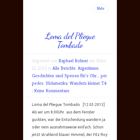
Mehr
Loma del Pliegue
Tombado
Gepostet von
Raphael Rohner
am März
12, 2013 in
Alle Berichte
,
Argentinien
,
Geschichten sind Speisen für's Ohr..
,
per
pedes
,
Südamerika
,
Wandern kleiner T4
|
Keine Kommentare
Loma del Pliegue Tombado [12.03.2013]
Als wir um 8.00Uhr aus dem Fenster
guckten, war die Entscheidung wandern ja
oder nein ausnahmsweise einfach. Schon
jetzt strahlend blauer Himmel, der Fitz Roy