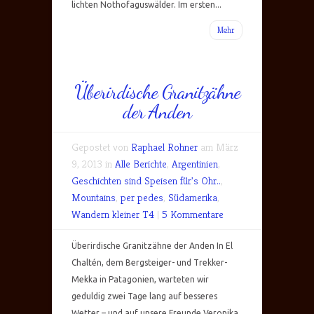
lichten Nothofaguswälder. Im ersten...
Mehr
Überirdische Granitzähne
der Anden
Gepostet von
Raphael Rohner
am März
9, 2013 in
Alle Berichte
,
Argentinien
,
Geschichten sind Speisen für's Ohr..
,
Mountains
,
per pedes
,
Südamerika
,
Wandern kleiner T4
|
5 Kommentare
Überirdische Granitzähne der Anden In El
Chaltén, dem Bergsteiger- und Trekker-
Mekka in Patagonien, warteten wir
geduldig zwei Tage lang auf besseres
Wetter – und auf unsere Freunde Veronika