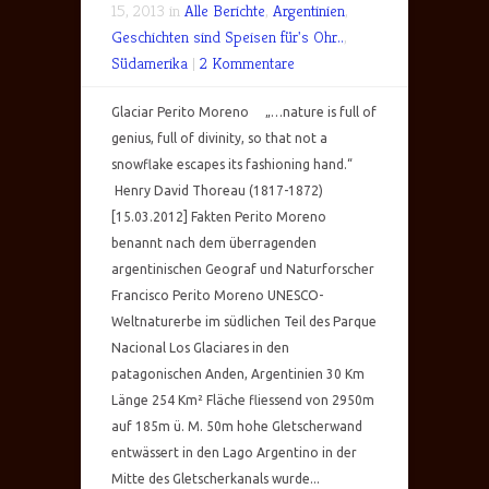
15, 2013 in
Alle Berichte
,
Argentinien
,
Geschichten sind Speisen für's Ohr..
,
Südamerika
|
2 Kommentare
Glaciar Perito Moreno „…nature is full of
genius, full of divinity, so that not a
snowflake escapes its fashioning hand.“
Henry David Thoreau (1817-1872)
[15.03.2012] Fakten Perito Moreno
benannt nach dem überragenden
argentinischen Geograf und Naturforscher
Francisco Perito Moreno UNESCO-
Weltnaturerbe im südlichen Teil des Parque
Nacional Los Glaciares in den
patagonischen Anden, Argentinien 30 Km
Länge 254 Km² Fläche fliessend von 2950m
auf 185m ü. M. 50m hohe Gletscherwand
entwässert in den Lago Argentino in der
Mitte des Gletscherkanals wurde...