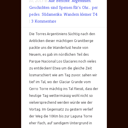
10, 2013 in
Alle Berichte
,
Argentinien
,
Geschichten sind Speisen für's Ohr..
,
per
pedes
,
Südamerika
,
Wandern kleiner T4
|
3 Kommentare
Die Torres Argentiniens Süchtig nach den
Anblicken dieser mächtigen Granitberge
packte uns die Wanderlust heute von
Neuem, es gab im nördlichen Teil des
Parque Nacional Los Glaciares noch vieles
zu entdecken! Etwa um die gleiche Zeit
losmarschiert wie am Tag zuvor. sahen wir
tief im Tal, wo der Glaciar Grande vom
Cerro Torre mächtig ins Tal fliesst, dass der
heutige Tag wettermässig wohl nicht so
vielversprechend werden würde wie der
Vortag. Im Gegensatz zu gestern verlief
der Weg die 10Km bis zur Laguna Torre
eher flach, auf sandigem Untergrund in