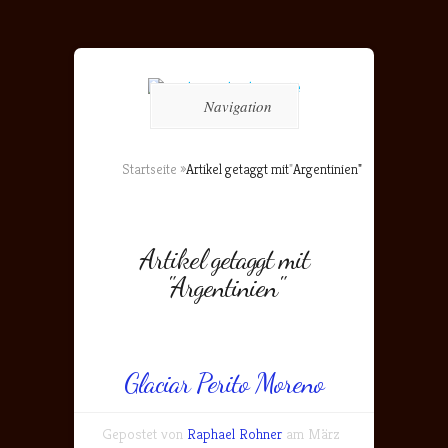
Navigation
Startseite
»
Artikel getaggt mit
"
Argentinien"
Artikel getaggt mit
"Argentinien"
Glaciar Perito Moreno
Gepostet von
Raphael Rohner
am März