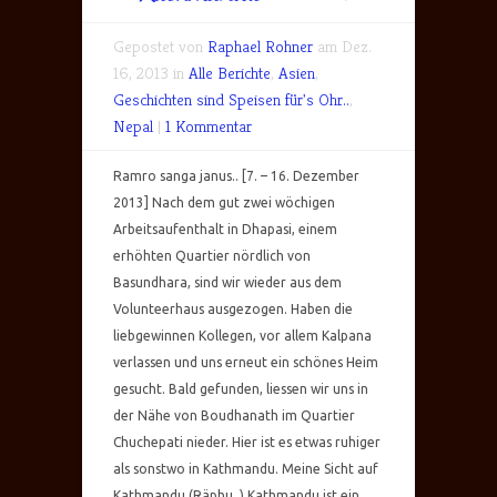
Gepostet von
Raphael Rohner
am Dez.
16, 2013 in
Alle Berichte
,
Asien
,
Geschichten sind Speisen für's Ohr..
,
Nepal
|
1 Kommentar
Ramro sanga janus.. [7. – 16. Dezember
2013] Nach dem gut zwei wöchigen
Arbeitsaufenthalt in Dhapasi, einem
erhöhten Quartier nördlich von
Basundhara, sind wir wieder aus dem
Volunteerhaus ausgezogen. Haben die
liebgewinnen Kollegen, vor allem Kalpana
verlassen und uns erneut ein schönes Heim
gesucht. Bald gefunden, liessen wir uns in
der Nähe von Boudhanath im Quartier
Chuchepati nieder. Hier ist es etwas ruhiger
als sonstwo in Kathmandu. Meine Sicht auf
Kathmandu (Räphu..) Kathmandu ist ein