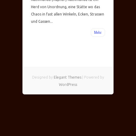
Herd von Unordnung, eine Stätte wo das
Chaos in fast allen Winkeln, Ecken, Strassen
und Gassen...
Mehr
Designed by
Elegant Themes
| Powered by
WordPress