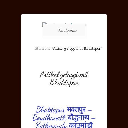
Navigation
Startseite
»
Artikel getaggt mit
"
Bhaktapur"
Artikel getaggt mit
"Bhaktapur"
Bhaktapur भक्तपुर –
Boudhanath बौद्धनाथ –
Kathmandu काठमांडौ