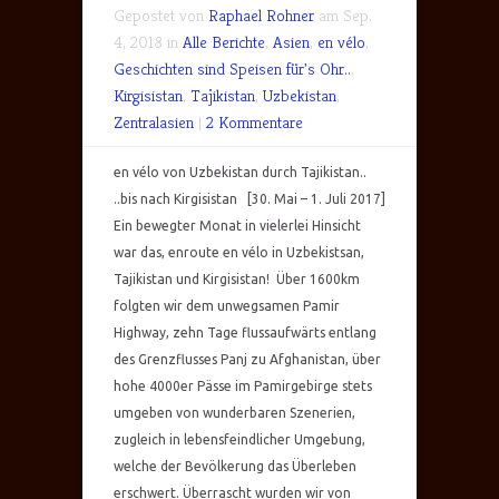
Gepostet von
Raphael Rohner
am Sep.
4, 2018 in
Alle Berichte
,
Asien
,
en vélo
,
Geschichten sind Speisen für's Ohr..
,
Kirgisistan
,
Tajikistan
,
Uzbekistan
,
Zentralasien
|
2 Kommentare
en vélo von Uzbekistan durch Tajikistan..
..bis nach Kirgisistan [30. Mai – 1. Juli 2017]
Ein bewegter Monat in vielerlei Hinsicht
war das, enroute en vélo in Uzbekistsan,
Tajikistan und Kirgisistan! Über 1600km
folgten wir dem unwegsamen Pamir
Highway, zehn Tage flussaufwärts entlang
des Grenzflusses Panj zu Afghanistan, über
hohe 4000er Pässe im Pamirgebirge stets
umgeben von wunderbaren Szenerien,
zugleich in lebensfeindlicher Umgebung,
welche der Bevölkerung das Überleben
erschwert. Überrascht wurden wir von