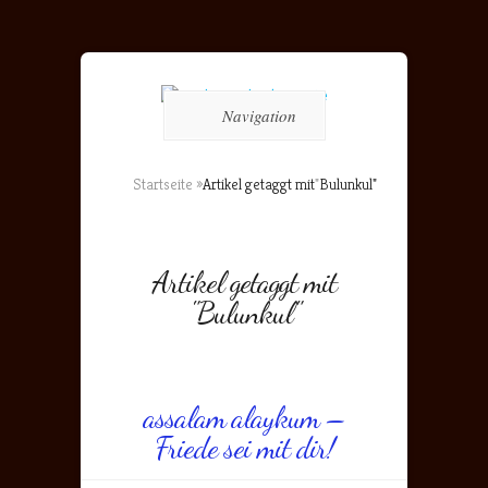
Navigation
Startseite
»
Artikel getaggt mit
"
Bulunkul"
Artikel getaggt mit
"Bulunkul"
assalam alaykum –
Friede sei mit dir!