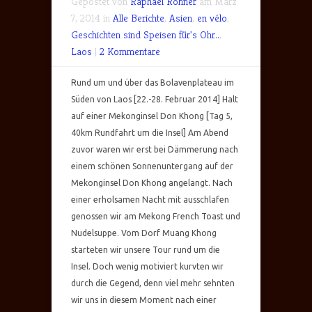
Gepostet von
Raphael Rohner
am März
7, 2014 in
Alle Berichte
,
Asien
,
en vélo
,
Geschichten sind Speisen für's Ohr..
,
Laos
|
2 Kommentare
Rund um und über das Bolavenplateau im
Süden von Laos [22.-28. Februar 2014] Halt
auf einer Mekonginsel Don Khong [Tag 5,
40km Rundfahrt um die Insel] Am Abend
zuvor waren wir erst bei Dämmerung nach
einem schönen Sonnenuntergang auf der
Mekonginsel Don Khong angelangt. Nach
einer erholsamen Nacht mit ausschlafen
genossen wir am Mekong French Toast und
Nudelsuppe. Vom Dorf Muang Khong
starteten wir unsere Tour rund um die
Insel. Doch wenig motiviert kurvten wir
durch die Gegend, denn viel mehr sehnten
wir uns in diesem Moment nach einer