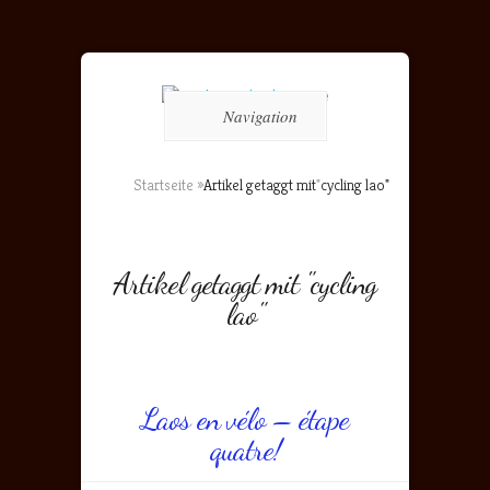
Navigation
Startseite
»
Artikel getaggt mit
"
cycling lao"
Artikel getaggt mit "cycling
lao"
Laos en vélo – étape
quatre!