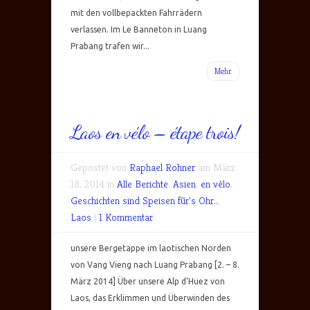
mit den vollbepackten Fahrrädern
verlassen. Im Le Banneton in Luang
Prabang trafen wir...
Mehr
Laos en vélo – étape trois!
Gepostet von
Raphael Rohner
am März
18, 2014 in
Alle Berichte
,
Asien
,
en vélo
,
Geschichten sind Speisen für's Ohr..
,
Laos
|
1 Kommentar
unsere Bergetappe im laotischen Norden
von Vang Vieng nach Luang Prabang [2. – 8.
März 2014] Über unsere Alp d’Huez von
Laos, das Erklimmen und Überwinden des