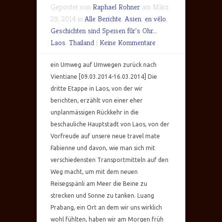
Gepostet von
Raphael Rohner
am März
29, 2014 in
Alle Berichte
,
Asien
,
en vélo
,
Geschichten sind Speisen für's Ohr..
,
Laos
,
Thailand
|
Keine Kommentare
ein Umweg auf Umwegen zurück nach
Vientiane [09.03.2014-16.03.2014] Die
dritte Etappe in Laos, von der wir
berichten, erzählt von einer eher
unplanmässigen Rückkehr in die
beschauliche Hauptstadt von Laos, von der
Vorfreude auf unsere neue travel mate
Fabienne und davon, wie man sich mit
verschiedensten Transportmitteln auf den
Weg macht, um mit dem neuen
Reisegspänli am Meer die Beine zu
strecken und Sonne zu tanken. Luang
Prabang, ein Ort an dem wir uns wirklich
wohl fühlten, haben wir am Morgen früh