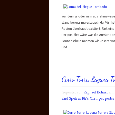
wandern ja oder nein ausnahmsweise 
stand bereits majestätisch da. Wir h
Region überhaupt existiert. Fast ein
Parque, dies wäre was die Aussicht a
Sonnenschein nahmen wir unsere vorl
und...
Cerro Torre, Laguna T
Gepostet von
Raphael Rohner
am M
sind Speisen für's Ohr..
,
per pedes