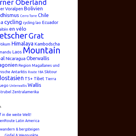
rner Oberland
Bolivien
er Voralpen
dhismus
Chile
Cerro Torre
cycling
na
Ecuador
cycling lao
en vélo
altén
etscher
Grat
Himalaya
Kambodscha
etikum
Mountain
Laos
mandu
al
Oberwallis
Nicaragua
agonien
Region Magallanes und
nische Antarktis
Skitour
Route 18A
ostasien
T5+
Tibet
Tierra
Wallis
Fuego
Unterwallis
strubel
Zentralamerika
n
f in die weite Welt!
enRoute Latin America
wandern & bergsteigen
Gipfel & Wegpunkte