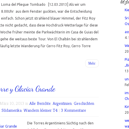
letzt
Loma del Pliegue Tombado [12.03.2013] Als wir um
Ki
8.00Uhr aus dem Fenster guckten, war die Entscheidung
Sr
einfach. Schon jetzt strahlend blauer Himmel, der Fitz Roy
Os
ätte nicht gedacht, dass diese Hochdruck-Wetterlage für diese
as
e Woche früher meinte die Parkwächterin im Casa de Guias del
4.
ngehe die weitaus beste Tour. Von El Chaltén bei strahlendem
We
äufig letzte Wanderung für Cerro Fitz Roy, Cerro Torre
20
Pi
Mehr
„B
13
un
Fe
orre y Glaciar Grande
im
Ch
ärz 10, 2013 in
Alle Berichte
,
Argentinien
,
Geschichten
Ki
,
Südamerika
,
Wandern kleiner T4
|
3 Kommentare
20
we
Die Torres Argentiniens Süchtig nach den
wa