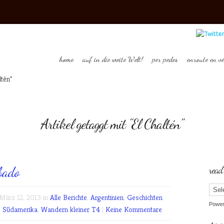
home
auf in die weite Welt!
per pedes
enroute en vé
ltén"
Artikel getaggt mit "El Chaltén"
bado
read
ärz 12, 2013 in
Alle Berichte
,
Argentinien
,
Geschichten
Powe
,
Südamerika
,
Wandern kleiner T4
|
Keine Kommentare