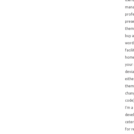
mana
profe
prese
theme
buy 
wordp
facil
home
your
devia
eithe
theme
chan
code)
I’m a
devel
ceter
for 