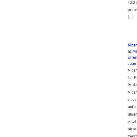
I did
prese
[…]
Nicar
as
M
öffen
Juan 
Nicar
für F
Busfa
Nicar
viel 
auf 
unser
setzt
nicar
zent