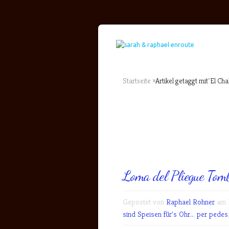
Startseite
»
Artikel getaggt mit
"
El Cha
Loma del Pliegue Tom
Gepostet von
Raphael Rohner
am M
sind Speisen für's Ohr..
,
per pedes