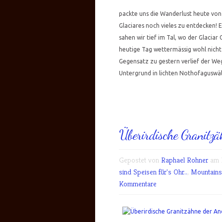
packte uns die Wanderlust heute von
Glaciares noch vieles zu entdecken! 
sahen wir tief im Tal, wo der Glaciar
heutige Tag wettermässig wohl nicht
Gegensatz zu gestern verlief der We
Untergrund in lichten Nothofaguswäld
Überirdische Granitz
Gepostet von
Raphael Rohner
am M
sind Speisen für's Ohr..
,
Mountains
Kommentare