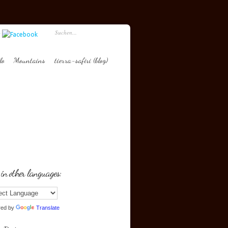
lo
Mountains
tierra-safiri (blog)
 in other languages:
red by
Translate