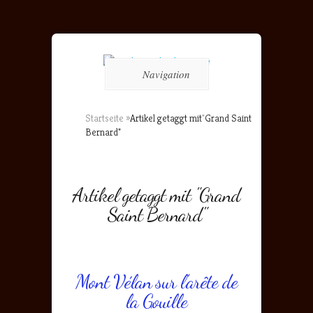
Navigation
Startseite
»
Artikel getaggt mit
"
Grand Saint
Bernard"
Artikel getaggt mit "Grand
Saint Bernard"
Mont Vélan sur l’arête de
la Gouille