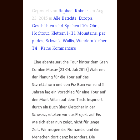
Gepostet von
Raphael Rohner
am Aug.
23, 2015 in
Alle Berichte
,
Europa
,
Geschichten sind Speisen für's Ohr..
,
Hochtour
,
Klettern I-III
,
Mountains
,
per
pedes
,
Schweiz
,
Wallis
,
Wandern kleiner
T4
|
Keine Kommentare
Eine abenteuerliche Tour hinter dem Gran
Combin Massiv [23-24. Juli 2015] Während
der Planung für die Tour auf das
Silvrettahorn und den Piz Buin vor rund 3
Jahren lag ein Vorschlag für eine Tour auf
den Mont Vélan auf dem Tisch. Inspiriert
durch ein Buch über Gletscher in der
Schweiz, setzten wir das Projekt auf Eis,
wie sich aber nun zeigt, nicht für lange
Zeit. Wir mögen die Romandie und die
Menschen dort ganz besonders. Die