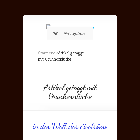
Navigation
Startseite
»
Artikel getaggt
mit
"
Grünhornlücke"
Artikel getaggt mit
"Grünhornlücke"
in der Welt der Eisströme