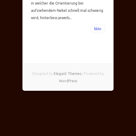
in welcher die Orientierung bei
aufziehendem Nebel schnell mal schwierig
wird, hinterliess jeweils...
Mehr
Designed by
Elegant Themes
| Powered by
WordPress