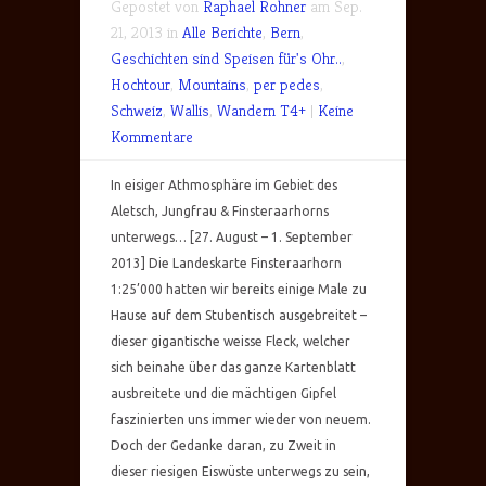
Gepostet von
Raphael Rohner
am Sep.
21, 2013 in
Alle Berichte
,
Bern
,
Geschichten sind Speisen für's Ohr..
,
Hochtour
,
Mountains
,
per pedes
,
Schweiz
,
Wallis
,
Wandern T4+
|
Keine
Kommentare
In eisiger Athmosphäre im Gebiet des
Aletsch, Jungfrau & Finsteraarhorns
unterwegs… [27. August – 1. September
2013] Die Landeskarte Finsteraarhorn
1:25’000 hatten wir bereits einige Male zu
Hause auf dem Stubentisch ausgebreitet –
dieser gigantische weisse Fleck, welcher
sich beinahe über das ganze Kartenblatt
ausbreitete und die mächtigen Gipfel
faszinierten uns immer wieder von neuem.
Doch der Gedanke daran, zu Zweit in
dieser riesigen Eiswüste unterwegs zu sein,