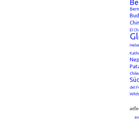
Be
Bern
Bud
Chi
El Ch
Gl
Helv
Kath
Nep
Pat
Chile
Süd
del 
Wild
seite
au