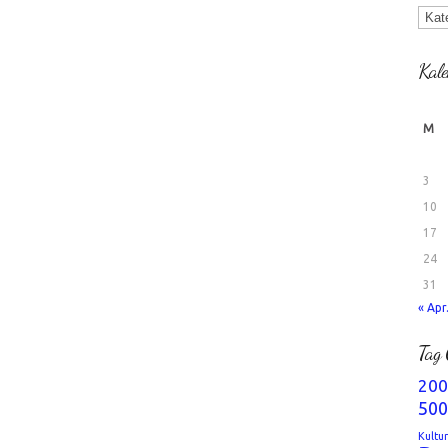
Kate
Kale
M
3
10
17
24
31
« Apr
Tag 
200
500
Kultu