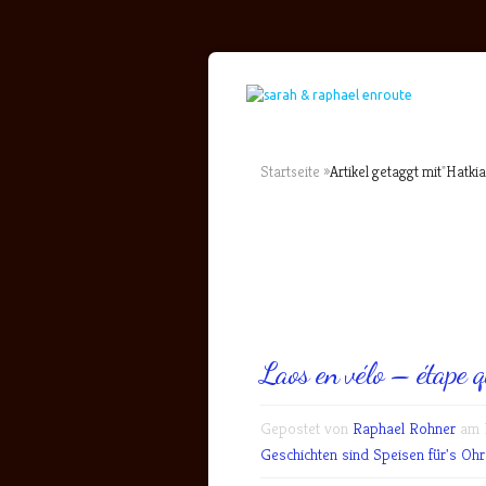
Startseite
»
Artikel getaggt mit
"
Hatkia
Laos en vélo – étape q
Gepostet von
Raphael Rohner
am M
Geschichten sind Speisen für's Ohr.