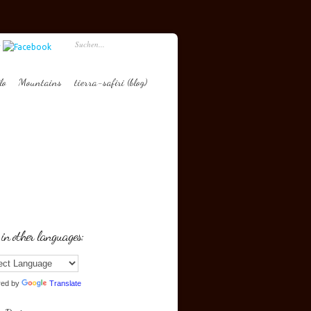
lo
Mountains
tierra-safiri (blog)
 in other languages:
red by
Translate