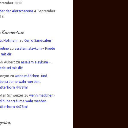
ptember 2016
über der Aletscharena
4. September
16
te Kommentare
ul Hofmann
zu
Cerro Sairécabur
éline
zu
assalam alaykum – Friede
 mit dir!
efi Aubert
zu
assalam alaykum –
iede sei mit dir!
nonym
zu
wenn mädchen- und
benträume wahr werden..
tterhorn 4478m!
efan Schweizer
zu
wenn mädchen-
d bubenträume wahr werden..
tterhorn 4478m!
gorien