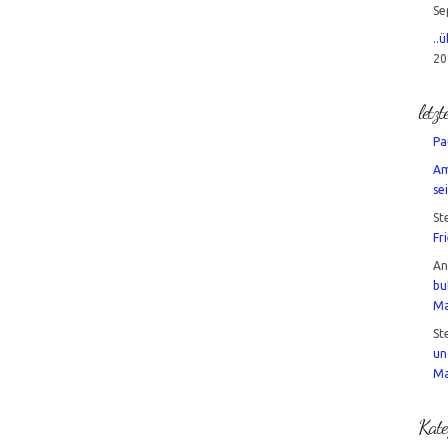
Se
..
20
letz
Pa
Am
sei
St
Fr
A
bu
Ma
St
un
Ma
Kate