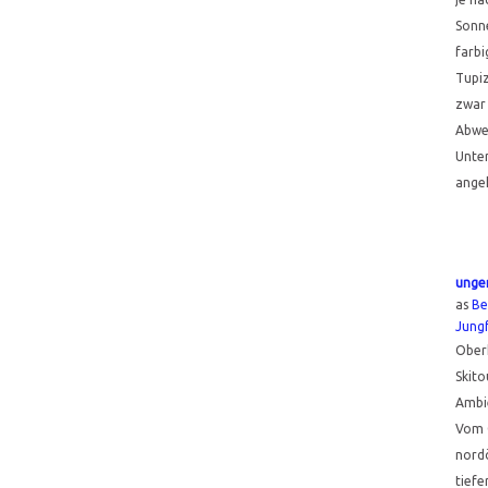
Sonne
farbi
Tupi
zwar 
Abwec
Unte
angeh
unger
as
Be
Jung
Oberh
Skit
Ambie
Vom O
nord
tiefe