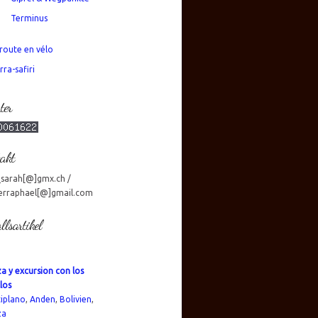
Terminus
route en vélo
rra-safiri
ter
akt
_sarah[@]gmx.ch /
erraphael[@]gmail.com
llsartikel
a y excursion con los
los
tiplano
,
Anden
,
Bolivien
,
za