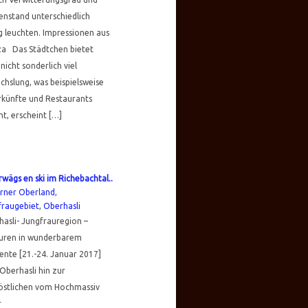
nstand unterschiedlich
g leuchten. Impressionen aus
za Das Städtchen bietet
nicht sonderlich viel
hslung, was beispielsweise
rkünfte und Restaurants
t, erscheint […]
wägs en ski im Richebachtal..
rner Oberland
,
fraugebiet
,
Oberhasli
asli- Jungfrauregion –
ouren in wunderbarem
nte [21.-24. Januar 2017]
berhasli hin zur
östlichen vom Hochmassiv
r