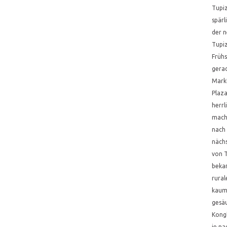
Tupiz
spärl
der n
Tupi
Frühs
gerad
Mark
Plaza
herr
macht
nach 
nächs
von T
bekan
rural
kaum
gesä
Kongl
je na