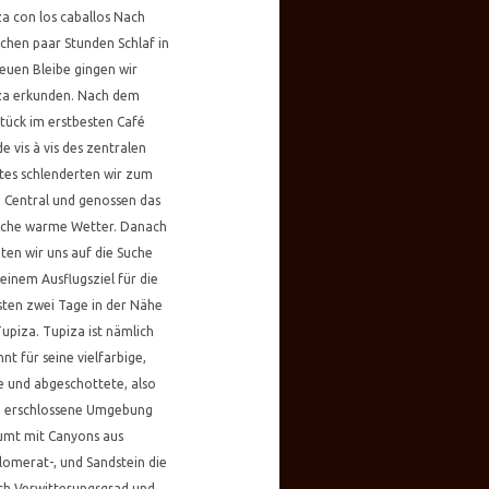
a con los caballos Nach
ichen paar Stunden Schlaf in
euen Bleibe gingen wir
za erkunden. Nach dem
tück im erstbesten Café
e vis à vis des zentralen
tes schlenderten wir zum
 Central und genossen das
liche warme Wetter. Danach
en wir uns auf die Suche
einem Ausflugsziel für die
ten zwei Tage in der Nähe
upiza. Tupiza ist nämlich
nt für seine vielfarbige,
e und abgeschottete, also
 erschlossene Umgebung
umt mit Canyons aus
omerat-, und Sandstein die
ch Verwitterungsgrad und