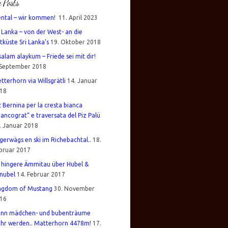
e Posts
ental – wir kommen!
11. April 2023
i Lanka – von der West- an die
tküste Sri Lanka’s
19. Oktober 2018
salam alaykum – Friede sei mit dir!
 September 2018
tterhorn via Willsgrätli
14. Januar
18
z Bernina per la cresta bianca
iancograt“ e traversata del Piz Palü
. Januar 2018
gerwägs en ski im Richebachtal..
18.
bruar 2017
 hingere Ämmitau über Hubel &
nubel
14. Februar 2017
ngdom of Mustang
30. November
16
nn mädchen- und bubenträume
hr werden.. Matterhorn 4478m!
17.