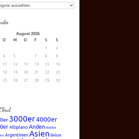
gorien
nder
August 2026
D
M
D
F
S
S
1
2
4
5
6
7
8
9
11
12
13
14
15
16
18
19
20
21
22
23
25
26
27
28
29
30
.
Cloud
3000er
4000er
0er
0er
Anden
Altiplano
Antike
Asien
Argentinien
Belize
ren