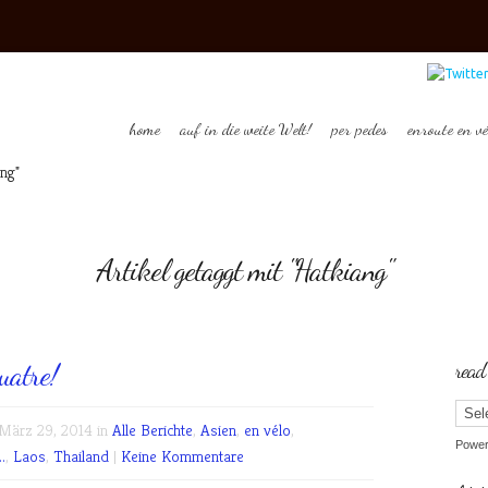
home
auf in die weite Welt!
per pedes
enroute en vé
ng"
Artikel getaggt mit "Hatkiang"
uatre!
read
ärz 29, 2014 in
Alle Berichte
,
Asien
,
en vélo
,
Powe
.
,
Laos
,
Thailand
|
Keine Kommentare