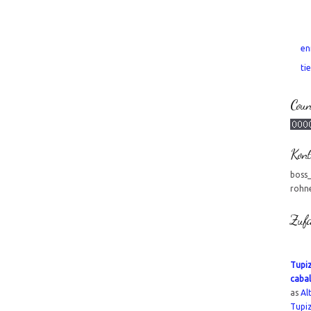
en
tie
Coun
Kont
boss
rohn
Zufa
Tupiz
cabal
as
Al
Tupi