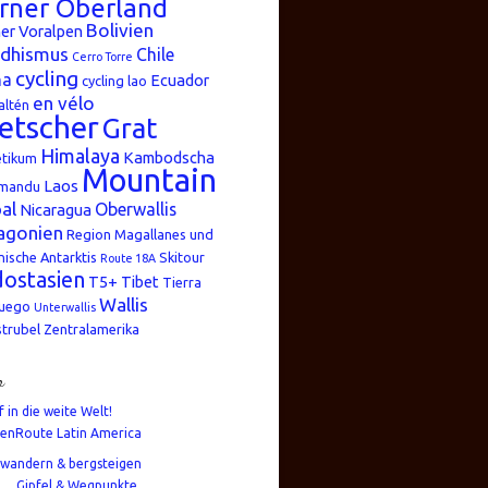
rner Oberland
Bolivien
er Voralpen
dhismus
Chile
Cerro Torre
cycling
na
Ecuador
cycling lao
en vélo
altén
etscher
Grat
Himalaya
Kambodscha
etikum
Mountain
Laos
mandu
al
Oberwallis
Nicaragua
agonien
Region Magallanes und
nische Antarktis
Skitour
Route 18A
ostasien
T5+
Tibet
Tierra
Wallis
Fuego
Unterwallis
strubel
Zentralamerika
n
f in die weite Welt!
enRoute Latin America
wandern & bergsteigen
Gipfel & Wegpunkte