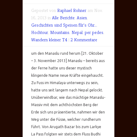
Gepostet von
Raphael Rohner
am Nov.
16, 2013 in
Alle Berichte
,
Asien
,
Geschichten sind Speisen für's Ohr..
,
Hochtour
,
Mountains
,
Nepal
,
per pedes
,
Wandern kleiner T4
|
2 Kommentare
um den Manaslu rund herum [21. Oktober
– 3. November 2013] Manaslu – bereits aus
der Ferne hatte uns dieser mystisch
klingende Name neue Kräfte eingehaucht.
Zu Fuss im Himalaya unterwegs zu sein,
hatte uns seit langem nach Nepal gelockt.
Unüberwindbar, wie das mächtige Manaslu-
Massiv mit dem achthöchsten Berg der
Erde sich uns präsentierte, nahmen wir den
Weg unter die Füsse, welcher rundherum
führt. Von Arugath Bazar bis zum Larkye
La Pass folgten wir stets dem Fluss Budhi