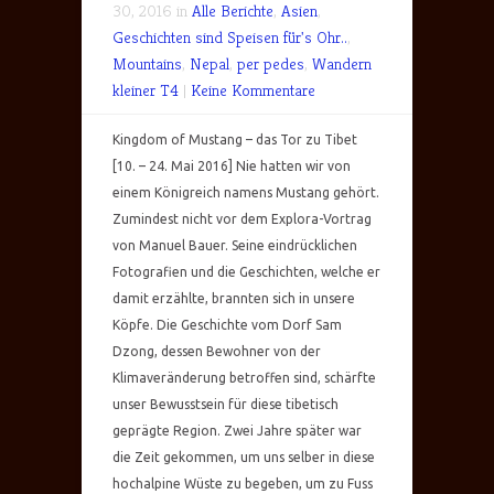
30, 2016 in
Alle Berichte
,
Asien
,
Geschichten sind Speisen für's Ohr..
,
Mountains
,
Nepal
,
per pedes
,
Wandern
kleiner T4
|
Keine Kommentare
Kingdom of Mustang – das Tor zu Tibet
[10. – 24. Mai 2016] Nie hatten wir von
einem Königreich namens Mustang gehört.
Zumindest nicht vor dem Explora-Vortrag
von Manuel Bauer. Seine eindrücklichen
Fotografien und die Geschichten, welche er
damit erzählte, brannten sich in unsere
Köpfe. Die Geschichte vom Dorf Sam
Dzong, dessen Bewohner von der
Klimaveränderung betroffen sind, schärfte
unser Bewusstsein für diese tibetisch
geprägte Region. Zwei Jahre später war
die Zeit gekommen, um uns selber in diese
hochalpine Wüste zu begeben, um zu Fuss