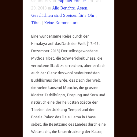
Gepostet von
Raphael Rohner
am Dez.
29, 2013 in
Alle Berichte
,
Asien
,
Geschichten sind Speisen für's Ohr..
,
Tibet
|
Keine Kommentare
Eine wundersame Reise durch den
Himalaya auf das Dach der Welt [17.-23.
Dezember 2013] Der selbstgewordene
Mythos Tibet, die Schwierigkeit Lhasa, die
verbotene Stadt zu erreichen, aber einfach
auch der Glanz des wohl bedeutendsten
Buddhismus der Erde, das Dach der Welt,
die vielen tausend Mönche, die grossen
Kloster Tashilhünpo, Drepung und Sera und
natürlich eine der heiligsten Städte der
Tibeter, der Jokhang Tempel und der
Potala-Palast des Dalai Lama in Lhasa
selbst, die Besetzung des Landes durch eine
Weltmacht, die Unterdrückung der Kultur,