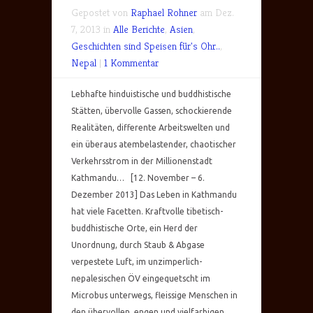
Gepostet von
Raphael Rohner
am Dez.
7, 2013 in
Alle Berichte
,
Asien
,
Geschichten sind Speisen für's Ohr..
,
Nepal
|
1 Kommentar
Lebhafte hinduistische und buddhistische
Stätten, übervolle Gassen, schockierende
Realitäten, differente Arbeitswelten und
ein überaus atembelastender, chaotischer
Verkehrsstrom in der Millionenstadt
Kathmandu… [12. November – 6.
Dezember 2013] Das Leben in Kathmandu
hat viele Facetten. Kraftvolle tibetisch-
buddhistische Orte, ein Herd der
Unordnung, durch Staub & Abgase
verpestete Luft, im unzimperlich-
nepalesischen ÖV eingequetscht im
Microbus unterwegs, fleissige Menschen in
den übervollen, engen und vielfarbigen