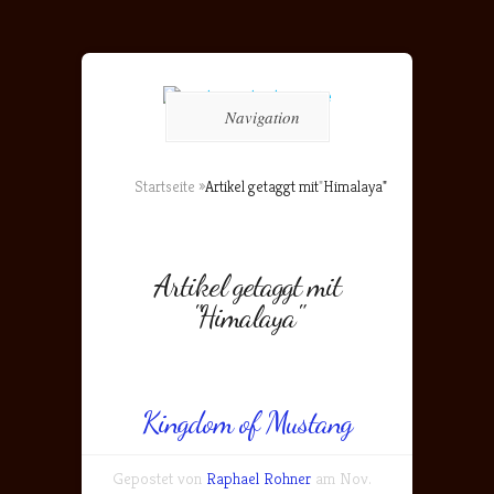
Navigation
Startseite
»
Artikel getaggt mit
"
Himalaya"
Artikel getaggt mit
"Himalaya"
Kingdom of Mustang
Gepostet von
Raphael Rohner
am Nov.