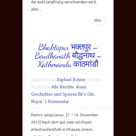
die wohl langfristig verschwinden wird,
aber...
Mehr
Bhaktapur भक्तपुर –
Boudhanath बौद्धनाथ –
Kathmandu काठमांडौ
Gepostet von
Raphael Rohner
am Dez.
16, 2013 in
Alle Berichte
,
Asien
,
Geschichten sind Speisen für's Ohr..
,
Nepal
|
1 Kommentar
Ramro sanga janus.. [7. – 16. Dezember
2013] Nach dem gut zwei wöchigen
Arbeitsaufenthalt in Dhapasi, einem