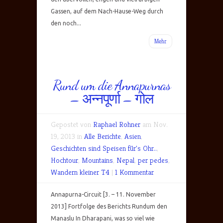
Gassen, auf dem Nach-Hause-Weg durch
den noch...
Mehr
Rund um die Annapurnas
– अन्नपूर्णा – गोल
Gepostet von
Raphael Rohner
am Nov.
19, 2013 in
Alle Berichte
,
Asien
,
Geschichten sind Speisen für's Ohr..
,
Hochtour
,
Mountains
,
Nepal
,
per pedes
,
Wandern kleiner T4
|
1 Kommentar
Annapurna-Circuit [3. – 11. November
2013] Fortfolge des Berichts Rundum den
Manaslu In Dharapani, was so viel wie