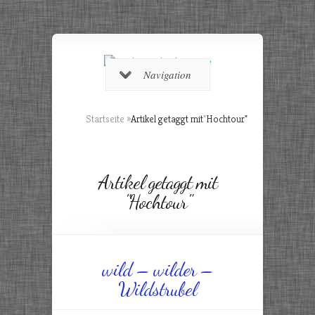
Navigation
Startseite
»
Artikel getaggt mit
"
Hochtour"
Artikel getaggt mit
"Hochtour"
wild – wilder –
Wildstrubel