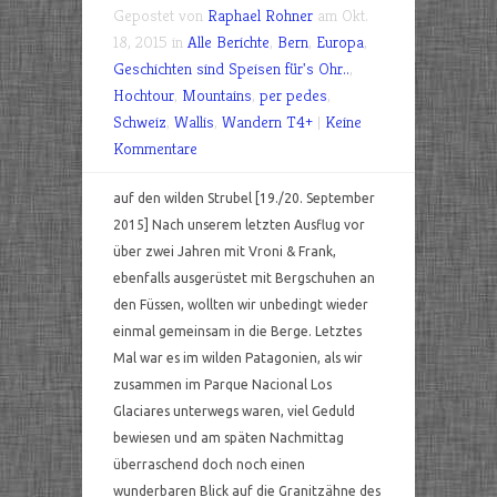
Gepostet von
Raphael Rohner
am Okt.
18, 2015 in
Alle Berichte
,
Bern
,
Europa
,
Geschichten sind Speisen für's Ohr..
,
Hochtour
,
Mountains
,
per pedes
,
Schweiz
,
Wallis
,
Wandern T4+
|
Keine
Kommentare
auf den wilden Strubel [19./20. September
2015] Nach unserem letzten Ausflug vor
über zwei Jahren mit Vroni & Frank,
ebenfalls ausgerüstet mit Bergschuhen an
den Füssen, wollten wir unbedingt wieder
einmal gemeinsam in die Berge. Letztes
Mal war es im wilden Patagonien, als wir
zusammen im Parque Nacional Los
Glaciares unterwegs waren, viel Geduld
bewiesen und am späten Nachmittag
überraschend doch noch einen
wunderbaren Blick auf die Granitzähne des