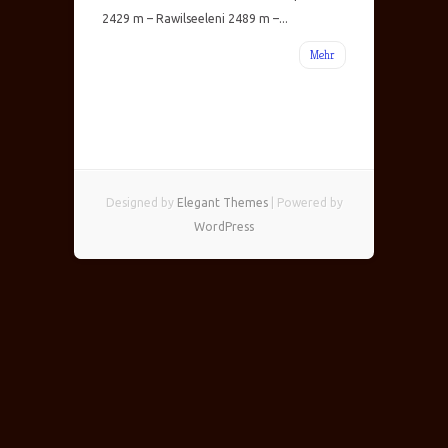
2429 m – Rawilseeleni 2489 m –...
Mehr
Designed by
Elegant Themes
| Powered by
WordPress