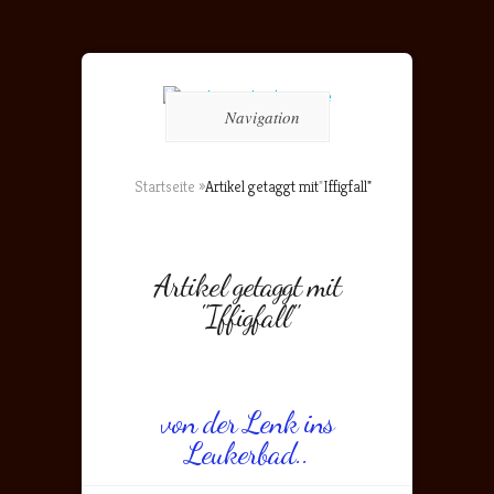
Navigation
Startseite
»
Artikel getaggt mit
"
Iffigfall"
Artikel getaggt mit
"Iffigfall"
von der Lenk ins
Leukerbad..