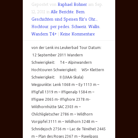
Gepostet von
Raphael Rohner
am Sep.
12, 2011 in
Alle Berichte
,
Bern
,
Geschichten sind Speisen für's Ohr..
,
Hochtour
,
per pedes
,
Schweiz
,
Wallis
,
Wandern T4+
|
Keine Kommentare
von der Lenk ins Leukerbad Tour Datum:
12 September 2011 Wandern
Schwierigkeit: T4 – Alpinwandern
Hochtouren Schwierigkeit: WS+ Klettern
Schwierigkeit: II (UIAA-Skala)
Wegpunkte: Lenk 1068 m – Ey 1113 m –
Iffigfall 1319 m – Iffigenalp 1584 m –
Iffigsee 2065 m- Iffighore 2378 m-
Wildhornhütte SAC 2303 m –
Chilchligletscher 2786 m – Wildhorn
Vorgipfel 3111 m – Wildhorn 3248 m –
Schnidejoch 2756 m – Lac de Ténéhet 2445
m – Plan des Roses 2367 m – Rawilpass