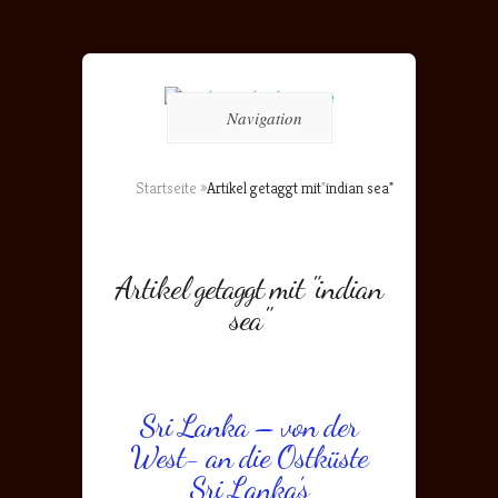
Navigation
Startseite
»
Artikel getaggt mit
"
indian sea"
Artikel getaggt mit "indian
sea"
Sri Lanka – von der
West- an die Ostküste
Sri Lanka’s