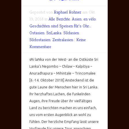
Gepostet von
Raphael Rohner
am Okt.
19, 2018 in
Alle Berichte
,
Asien
,
en vélo
,
Geschichten sind Speisen für's Ohr..
,
Ostasien
,
SriLanka
,
Südasien
,
Südostasien
,
Zentralasien
|
Keine
Kommentare
sRi laNka von der West- an die Ostküste Sri
Lanka’s Negombo – Chilaw – Kalpitiya –
Anuradhapura – Mihintale – Trincomalee
[6.-14. Oktober 2018] Ansteckend ist die
gute Laune der Menschen hier in Sri Lanka.
Ihr herzhaftes Lachen, die funkelnden
Augen, ihre Freude über ihr vielfältiges
Land zu berichten machen es uns einfach,
uns vom ersten Augenblick an wohl zu
fühlen. Der herzliche Empfang lässt unsere
Vorfreude für unsere Tour anwachsen.