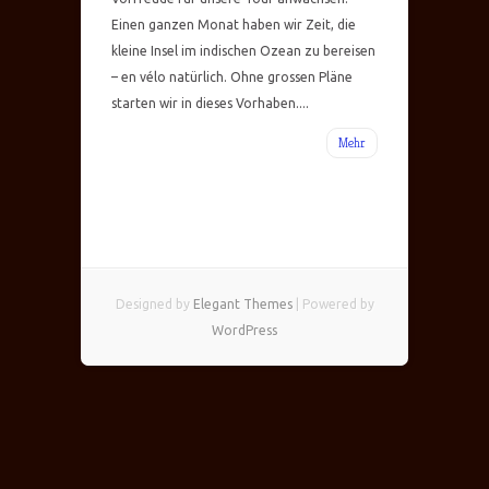
Einen ganzen Monat haben wir Zeit, die
kleine Insel im indischen Ozean zu bereisen
– en vélo natürlich. Ohne grossen Pläne
starten wir in dieses Vorhaben....
Mehr
Designed by
Elegant Themes
| Powered by
WordPress