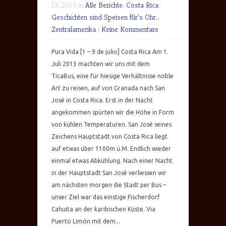
13, 2013 in
Alle Berichte
,
Costa Rica
,
Geschichten sind Speisen für's Ohr..
,
Zentralamerika
|
Keine Kommentare
Pura Vida [1 – 9 de julio] Costa Rica Am 1.
Juli 2013 machten wir uns mit dem
TicaBus, eine für hiesige Verhältnisse noble
Art zu reisen, auf von Granada nach San
José in Costa Rica. Erst in der Nacht
angekommen spürten wir die Höhe in Form
von kühlen Temperaturen. San José seines
Zeichens Hauptstadt von Costa Rica liegt
auf etwas über 1100m ü.M. Endlich wieder
einmal etwas Abkühlung. Nach einer Nacht
in der Hauptstadt San José verliessen wir
am nächsten morgen die Stadt per Bus –
unser Ziel war das einstige Fischerdorf
Cahuita an der karibischen Küste. Via
Puerto Limón mit dem...