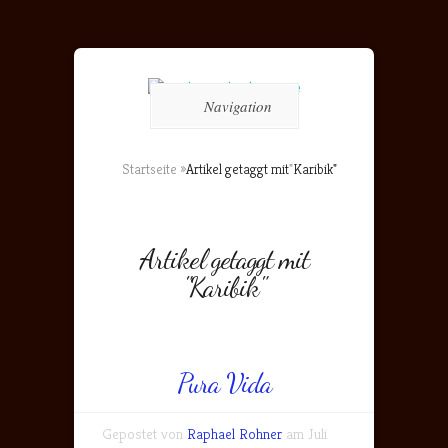
Navigation
Startseite
»
Artikel getaggt mit
"
Karibik"
Artikel getaggt mit
"Karibik"
Pura Vida
Gepostet von
Raphael Rohner
am Juli