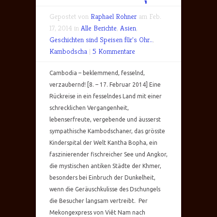
Gepostet von
Raphael Rohner
am Feb.
17, 2014 in
Alle Berichte
,
Asien
,
Geschichten sind Speisen für's Ohr..
,
Kambodscha
|
5 Kommentare
Cambodia – beklemmend, fesselnd,
verzaubernd! [8. – 17. Februar 2014] Eine
Rückreise in ein fesselndes Land mit einer
schrecklichen Vergangenheit,
lebenserfreute, vergebende und äusserst
sympathische Kambodschaner, das grösste
Kinderspital der Welt Kantha Bopha, ein
faszinierender fischreicher See und Angkor,
die mystischen antiken Städte der Khmer,
besonders bei Einbruch der Dunkelheit,
wenn die Geräuschkulisse des Dschungels
die Besucher langsam vertreibt. Per
Mekongexpress von Viêt Nam nach