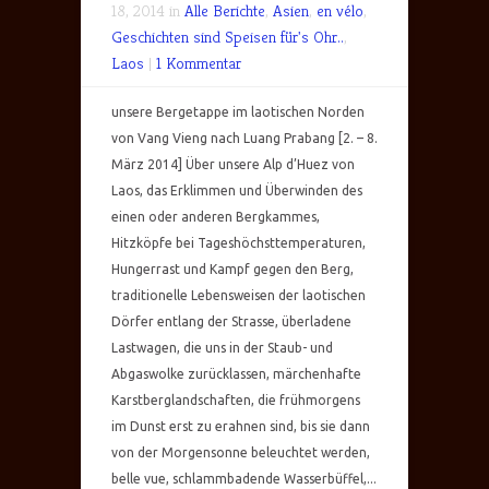
18, 2014 in
Alle Berichte
,
Asien
,
en vélo
,
Geschichten sind Speisen für's Ohr..
,
Laos
|
1 Kommentar
unsere Bergetappe im laotischen Norden
von Vang Vieng nach Luang Prabang [2. – 8.
März 2014] Über unsere Alp d’Huez von
Laos, das Erklimmen und Überwinden des
einen oder anderen Bergkammes,
Hitzköpfe bei Tageshöchsttemperaturen,
Hungerrast und Kampf gegen den Berg,
traditionelle Lebensweisen der laotischen
Dörfer entlang der Strasse, überladene
Lastwagen, die uns in der Staub- und
Abgaswolke zurücklassen, märchenhafte
Karstberglandschaften, die frühmorgens
im Dunst erst zu erahnen sind, bis sie dann
von der Morgensonne beleuchtet werden,
belle vue, schlammbadende Wasserbüffel,...