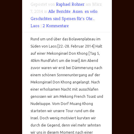
Gepostet von
Raphael Rohner
am März
7, 2014 in
Alle Berichte
,
Asien
,
en vélo
,
Geschichten sind Speisen für's Ohr..
,
Laos
|
2 Kommentare
Rund um und über das Bolavenplateau im
Süden von Laos [22.-28. Februar 2014] Halt
auf einer Mekonginsel Don Khong [Tag 5,
40km Rundfahrt um die Insel] Am Abend
zuvor waren wir erst bei Dämmerung nach
einem schönen Sonnenuntergang auf der
Mekonginsel Don Khong angelangt. Nach
einer erholsamen Nacht mit ausschlafen
genossen wir am Mekong French Toast und
Nudelsuppe. Vom Dorf Muang Khong
starteten wir unsere Tour rund um die
Insel. Doch wenig motiviert kurvten wir
durch die Gegend, denn viel mehr sehnten
wir uns in diesem Moment nach einer