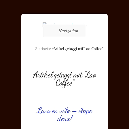
Navigation
Startseite
»
Artikel getaggt mit
"
Lao Coffee"
Artikel getaggt mit "Lao
Coffee"
Laos en vélo – étape
deux!