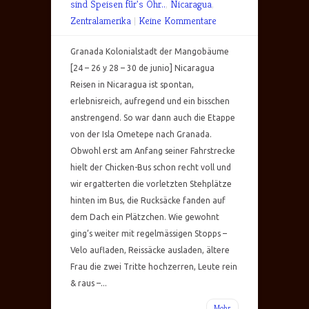
sind Speisen für's Ohr..
,
Nicaragua
,
Zentralamerika
|
Keine Kommentare
Granada Kolonialstadt der Mangobäume
[24 – 26 y 28 – 30 de junio] Nicaragua
Reisen in Nicaragua ist spontan,
erlebnisreich, aufregend und ein bisschen
anstrengend. So war dann auch die Etappe
von der Isla Ometepe nach Granada.
Obwohl erst am Anfang seiner Fahrstrecke
hielt der Chicken-Bus schon recht voll und
wir ergatterten die vorletzten Stehplätze
hinten im Bus, die Rucksäcke fanden auf
dem Dach ein Plätzchen. Wie gewohnt
ging’s weiter mit regelmässigen Stopps –
Velo aufladen, Reissäcke ausladen, ältere
Frau die zwei Tritte hochzerren, Leute rein
& raus –...
Mehr