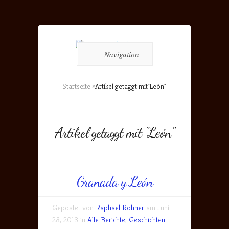
Navigation
Startseite
»
Artikel getaggt mit
"
León"
Artikel getaggt mit "León"
Granada y León
Gepostet von
Raphael Rohner
am Juni
28, 2013 in
Alle Berichte
,
Geschichten