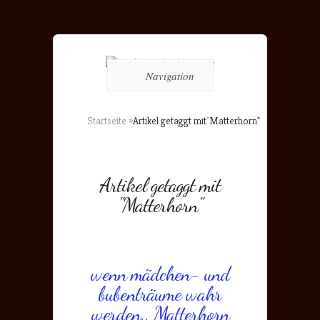
Navigation
Startseite
»
Artikel getaggt mit
"
Matterhorn"
Artikel getaggt mit
"Matterhorn"
wenn mädchen- und
bubenträume wahr
werden.. Matterhorn