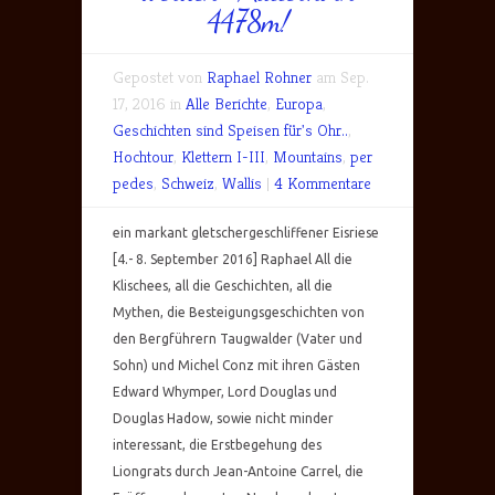
4478m!
Gepostet von
Raphael Rohner
am Sep.
17, 2016 in
Alle Berichte
,
Europa
,
Geschichten sind Speisen für's Ohr..
,
Hochtour
,
Klettern I-III
,
Mountains
,
per
pedes
,
Schweiz
,
Wallis
|
4 Kommentare
ein markant gletschergeschliffener Eisriese
[4.- 8. September 2016] Raphael All die
Klischees, all die Geschichten, all die
Mythen, die Besteigungsgeschichten von
den Bergführern Taugwalder (Vater und
Sohn) und Michel Conz mit ihren Gästen
Edward Whymper, Lord Douglas und
Douglas Hadow, sowie nicht minder
interessant, die Erstbegehung des
Liongrats durch Jean-Antoine Carrel, die