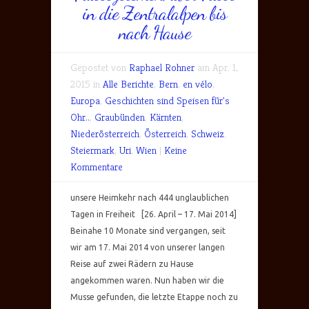
in die Zentralalpen bis
nach Hause
Gepostet von
Raphael Rohner
am Apr. 1,
2015 in
Alle Berichte
,
Bern
,
en vélo
,
Europa
,
Geschichten sind Speisen für's
Ohr..
,
Graubünden
,
Kärnten
,
Niederösterreich
,
Österreich
,
Schweiz
,
Steiermark
,
Uri
,
Wien
|
Keine
Kommentare
unsere Heimkehr nach 444 unglaublichen
Tagen in Freiheit [26. April – 17. Mai 2014]
Beinahe 10 Monate sind vergangen, seit
wir am 17. Mai 2014 von unserer langen
Reise auf zwei Rädern zu Hause
angekommen waren. Nun haben wir die
Musse gefunden, die letzte Etappe noch zu