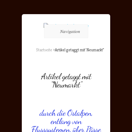
Navigation
Startseite
»
Artikel getaggt mit
"
Neumarkt"
Artikel getaggt mit
"Neumarkt"
durch die Ostalpen,
entlang von
Flusssystemen, über Pässe