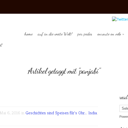
home
auf in die weite Welt!
per pedes
enroute en vélo
i"
Artikel getaggt mit "panjabi"
read
ai 6, 2016 in
Geschichten sind Speisen für's Ohr..
,
India
,
Powe