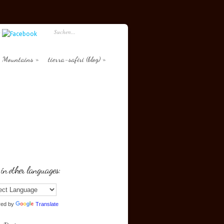
Mountains
tierra-safiri (blog)
 in other languages:
red by
Translate