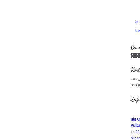
en
tie
Coun
Kont
boss
rohn
Zufa
Isla 
Vulk
as
20
Nica