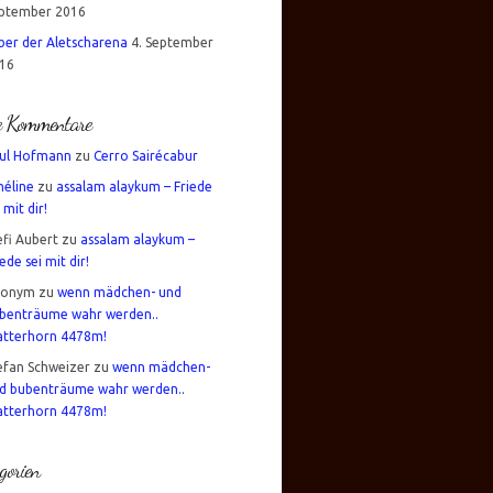
ptember 2016
über der Aletscharena
4. September
16
te Kommentare
ul Hofmann
zu
Cerro Sairécabur
éline
zu
assalam alaykum – Friede
 mit dir!
efi Aubert
zu
assalam alaykum –
iede sei mit dir!
nonym
zu
wenn mädchen- und
benträume wahr werden..
tterhorn 4478m!
efan Schweizer
zu
wenn mädchen-
d bubenträume wahr werden..
tterhorn 4478m!
gorien