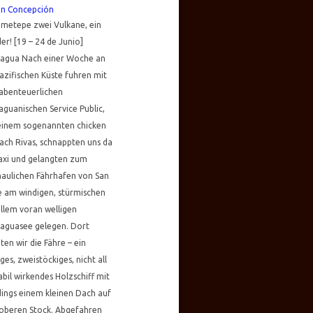
án Concepción
Ometepe zwei Vulkane, ein
r! [19 – 24 de Junio]
ragua Nach einer Woche an
azifischen Küste fuhren mit
abenteuerlichen
aguanischen Service Public,
einem sogenannten chicken
ach Rivas, schnappten uns da
axi und gelangten zum
aulichen Fährhafen von San
e am windigen, stürmischen
llem voran welligen
raguasee gelegen. Dort
ten wir die Fähre – ein
ges, zweistöckiges, nicht all
abil wirkendes Holzschiff mit
dings einem kleinen Dach auf
oberen Stock. Abgefahren