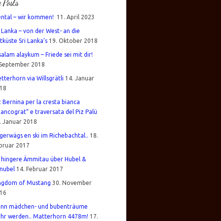
e Posts
ental – wir kommen!
11. April 2023
i Lanka – von der West- an die
tküste Sri Lanka’s
19. Oktober 2018
salam alaykum – Friede sei mit dir!
 September 2018
tterhorn via Willsgrätli
14. Januar
18
z Bernina per la cresta bianca
iancograt“ e traversata del Piz Palü
. Januar 2018
gerwägs en ski im Richebachtal..
18.
bruar 2017
 hingere Ämmitau über Hubel &
nubel
14. Februar 2017
ngdom of Mustang
30. November
16
nn mädchen- und bubenträume
hr werden.. Matterhorn 4478m!
17.