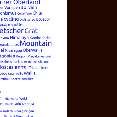
rner Oberland
Bolivien
er Voralpen
dhismus
Chile
Cerro Torre
cycling
na
Ecuador
cycling lao
en vélo
altén
etscher
Grat
Himalaya
Kambodscha
etikum
Mountain
Laos
mandu
al
Oberwallis
Nicaragua
agonien
Region Magallanes und
nische Antarktis
Skitour
Route 18A
ostasien
T5+
Tibet
Tierra
Wallis
Fuego
Unterwallis
strubel
Zentralamerika
n
f in die weite Welt!
enRoute Latin America
wandern & bergsteigen
Gipfel & Wegpunkte