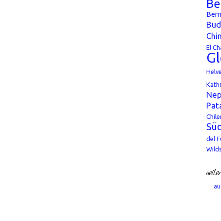
Be
Bern
Bud
Chi
El Ch
Gl
Helv
Kath
Nep
Pat
Chile
Süd
del 
Wild
seite
au