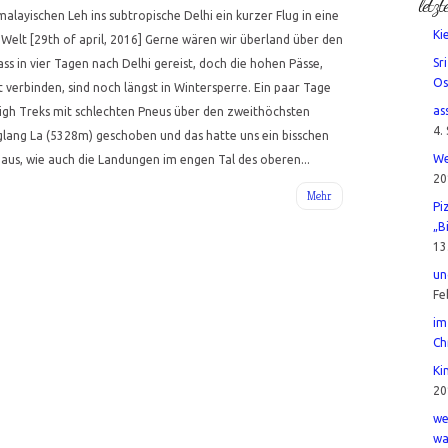
letzt
alayischen Leh ins subtropische Delhi ein kurzer Flug in eine
Ki
Welt [29th of april, 2016] Gerne wären wir überland über den
Sr
 in vier Tagen nach Delhi gereist, doch die hohen Pässe,
Os
verbinden, sind noch längst in Wintersperre. Ein paar Tage
as
igh Treks mit schlechten Pneus über den zweithöchsten
4.
lang La (5328m) geschoben und das hatte uns ein bisschen
We
aus, wie auch die Landungen im engen Tal des oberen...
20
Mehr
Pi
„B
13
un
Fe
im
Ch
Ki
20
we
wa