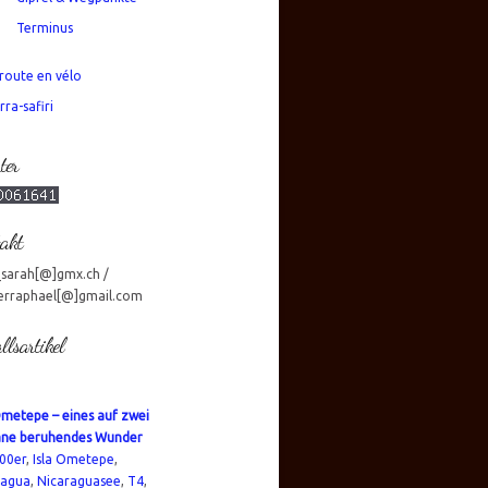
Terminus
route en vélo
rra-safiri
ter
akt
_sarah[@]gmx.ch /
erraphael[@]gmail.com
llsartikel
Ometepe – eines auf zwei
ane beruhendes Wunder
00er
,
Isla Ometepe
,
ragua
,
Nicaraguasee
,
T4
,