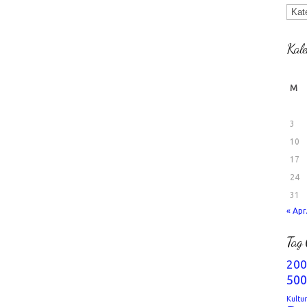
Kate
Kale
M
3
10
17
24
31
« Apr
Tag 
200
500
Kultu