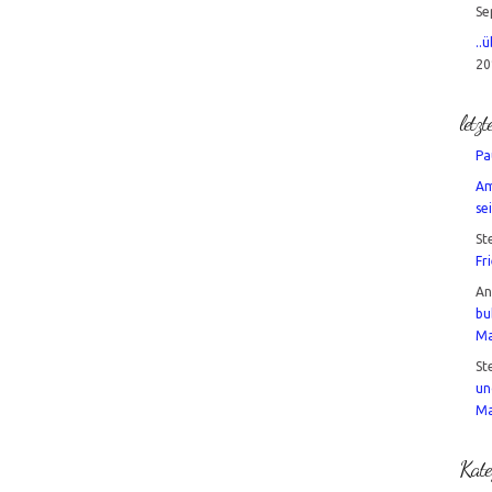
Se
..
20
letz
Pa
Am
sei
St
Fr
A
bu
Ma
St
un
Ma
Kate