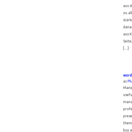
aus d
zu al
stär
danac
aus K
Seite
[…]
word
as
Pl
Manip
usefu
mana
profe
prese
theme
buy 