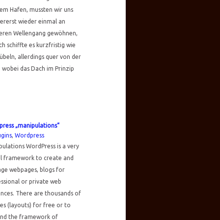
em Hafen, mussten wir uns
lererst wieder einmal an
keren Wellengang gewöhnen,
h schiffte es kurzfristig wie
übeln, allerdings quer von der
, wobei das Dach im Prinzip
press „manipulations“
ugins
,
Wordpress
ulations WordPress is a very
l framework to create and
ge webpages, blogs for
ssional or private web
nces. There are thousands of
s (layouts) for free or to
and the framework of