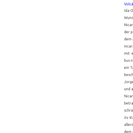
Volc
Isla 
Wunde
Nica
der p
dem 
nicar
mit 
bus n
ein T
besch
Jorg
und a
Nica
betra
schrä
zu st
aller
dem 