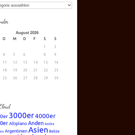
gorien
nder
August 2026
D
M
D
F
S
S
1
2
4
5
6
7
8
9
11
12
13
14
15
16
18
19
20
21
22
23
25
26
27
28
29
30
.
Cloud
3000er
4000er
0er
0er
Anden
Altiplano
Antike
Asien
Argentinien
Belize
ren