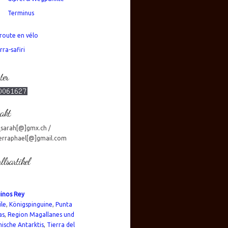
Terminus
route en vélo
rra-safiri
ter
akt
_sarah[@]gmx.ch /
erraphael[@]gmail.com
llsartikel
inos Rey
ile
,
Königspinguine
,
Punta
as
,
Region Magallanes und
nische Antarktis
,
Tierra del