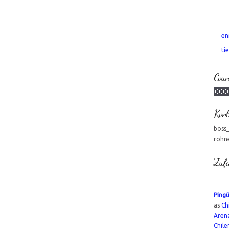
en
tie
Coun
Kont
boss
rohn
Zufa
Pingü
as
Ch
Aren
Chile