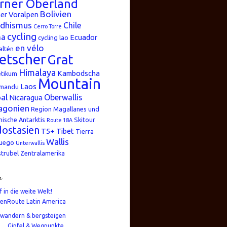
rner Oberland
Bolivien
er Voralpen
dhismus
Chile
Cerro Torre
cycling
na
Ecuador
cycling lao
en vélo
altén
etscher
Grat
Himalaya
Kambodscha
etikum
Mountain
Laos
mandu
al
Oberwallis
Nicaragua
agonien
Region Magallanes und
nische Antarktis
Skitour
Route 18A
ostasien
T5+
Tibet
Tierra
Wallis
Fuego
Unterwallis
strubel
Zentralamerika
n
f in die weite Welt!
enRoute Latin America
wandern & bergsteigen
Gipfel & Wegpunkte