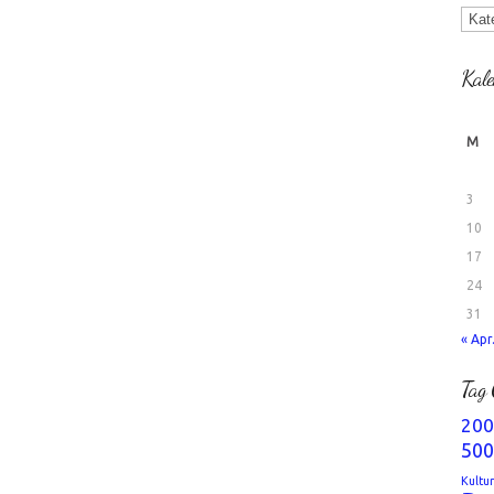
Kate
Kale
M
3
10
17
24
31
« Apr
Tag 
200
500
Kultu