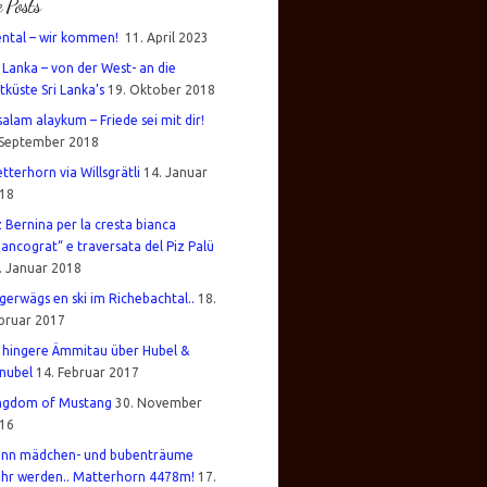
e Posts
ental – wir kommen!
11. April 2023
i Lanka – von der West- an die
tküste Sri Lanka’s
19. Oktober 2018
salam alaykum – Friede sei mit dir!
 September 2018
tterhorn via Willsgrätli
14. Januar
18
z Bernina per la cresta bianca
iancograt“ e traversata del Piz Palü
. Januar 2018
gerwägs en ski im Richebachtal..
18.
bruar 2017
 hingere Ämmitau über Hubel &
nubel
14. Februar 2017
ngdom of Mustang
30. November
16
nn mädchen- und bubenträume
hr werden.. Matterhorn 4478m!
17.