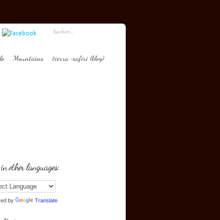
lo
Mountains
tierra-safiri (blog)
 in other languages:
red by
Translate