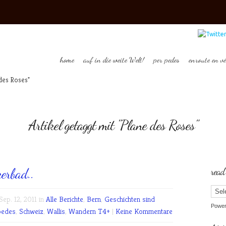
home
auf in die weite Welt!
per pedes
enroute en vé
des Roses"
Artikel getaggt mit "Plane des Roses"
erbad..
read
ep. 12, 2011 in
Alle Berichte
,
Bern
,
Geschichten sind
Powe
pedes
,
Schweiz
,
Wallis
,
Wandern T4+
|
Keine Kommentare