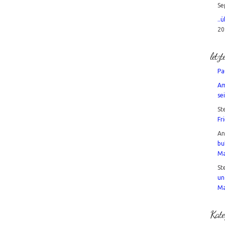
Se
..
20
letz
Pa
Am
sei
St
Fr
A
bu
Ma
St
un
Ma
Kate