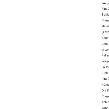
Fueg
Pingü
Bahía
Magel
klein
(Apt
anges
ungea
wisse
Pata
vorg
Saiso
Tierr
Pingü
Köni
Die K
Mage
sich 
konnt