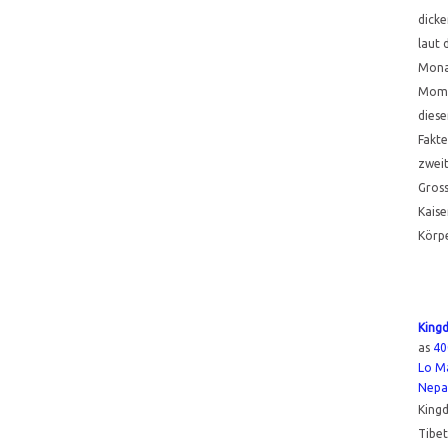
dicke
laut 
Monat
Mome
diese
Fakte
zweit
Gros
Kaise
Körp
King
as
40
Lo M
Nepa
King
Tibet