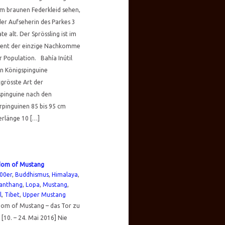
m braunen Federkleid sehen,
der Aufseherin des Parkes 3
e alt. Der Sprössling ist im
nt der einzige Nachkomme
r Population. Bahía Inútil
n Königspinguine
grösste Art der
spinguine nach den
rpinguinen 85 bis 95 cm
erlänge 10 […]
dom of Mustang
00er
,
Buddhismus
,
Himalaya
,
anthang
,
Lopa
,
Mustang
,
l
,
Tibet
,
Upper Mustang
dom of Mustang – das Tor zu
 [10. – 24. Mai 2016] Nie