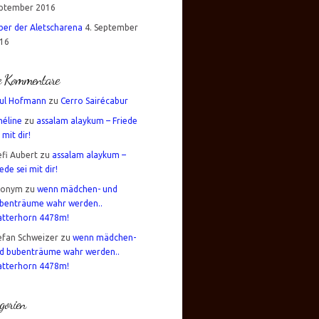
ptember 2016
über der Aletscharena
4. September
16
te Kommentare
ul Hofmann
zu
Cerro Sairécabur
éline
zu
assalam alaykum – Friede
 mit dir!
efi Aubert
zu
assalam alaykum –
iede sei mit dir!
nonym
zu
wenn mädchen- und
benträume wahr werden..
tterhorn 4478m!
efan Schweizer
zu
wenn mädchen-
d bubenträume wahr werden..
tterhorn 4478m!
gorien