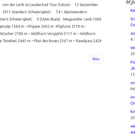
letzt
von der Lenk ins Leukerbad Tour Datum: 12 September
Ki
2011 Wandern Schwierigkeit: T4 – Alpinwandern
Sr
tern Schwierigkeit: II (UIAA-Skala) Wegpunkte: Lenk 1068
Os
figenalp 1584 m – Iffigsee 2065 m- Iffighore 2378 m-
as
gletscher 2786 m – Wildhorn Vorgipfel 3111 m – Wildhorn
4.
e Ténéhet 2445 m – Plan des Roses 2367 m – Rawilpass 2429
We
20
Mehr
Pi
„B
13
un
Fe
im
Ch
Ki
20
we
wa