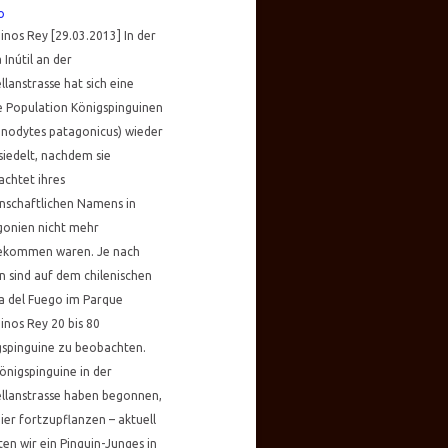
o
inos Rey [29.03.2013] In der
 Inútil an der
lanstrasse hat sich eine
e Population Königspinguinen
enodytes patagonicus) wieder
iedelt, nachdem sie
chtet ihres
nschaftlichen Namens in
gonien nicht mehr
ekommen waren. Je nach
n sind auf dem chilenischen
a del Fuego im Parque
inos Rey 20 bis 80
gspinguine zu beobachten.
önigspinguine in der
llanstrasse haben begonnen,
hier fortzupflanzen – aktuell
en wir ein Pinguin-Junges in