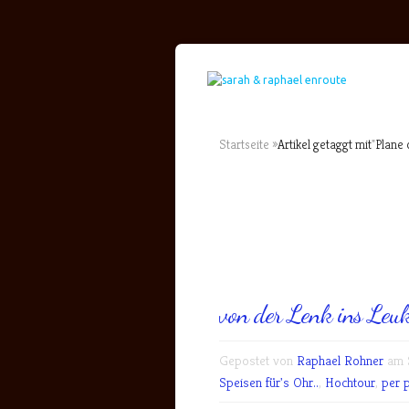
Startseite
»
Artikel getaggt mit
"
Plane 
von der Lenk ins Leuk
Gepostet von
Raphael Rohner
am S
Speisen für's Ohr..
,
Hochtour
,
per 