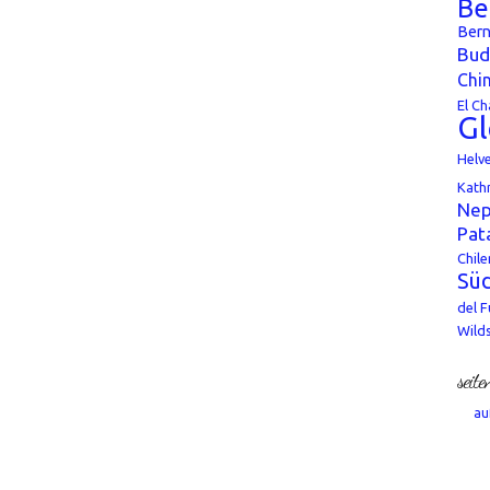
Be
Bern
Bud
Chi
El Ch
Gl
Helv
Kath
Nep
Pat
Chile
Süd
del 
Wild
seite
au