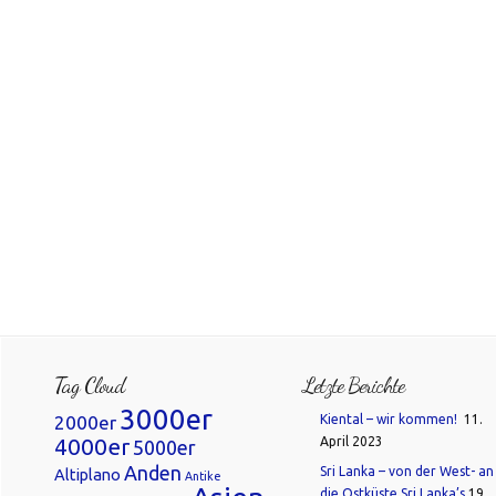
Tag Cloud
Letzte Berichte
3000er
2000er
Kiental – wir kommen!
11.
4000er
April 2023
5000er
Anden
Sri Lanka – von der West- an
Altiplano
Antike
die Ostküste Sri Lanka’s
19.