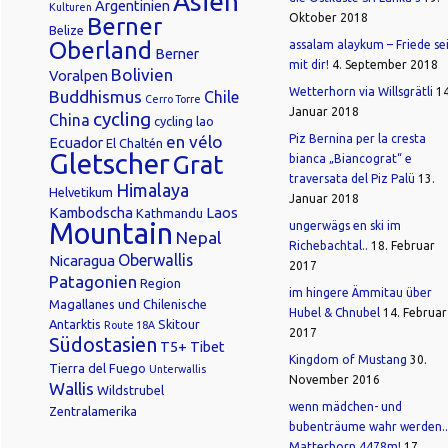
Asien
Argentinien
Kulturen
Oktober 2018
Berner
Belize
Oberland
assalam alaykum – Friede se
Berner
mit dir!
4. September 2018
Bolivien
Voralpen
Wetterhorn via Willsgrätli
14
Buddhismus
Chile
Cerro Torre
Januar 2018
cycling
China
cycling lao
en vélo
Piz Bernina per la cresta
Ecuador
El Chaltén
Gletscher
Grat
bianca „Biancograt“ e
traversata del Piz Palü
13.
Himalaya
Helvetikum
Januar 2018
Kambodscha
Laos
Kathmandu
Mountain
ungerwägs en ski im
Nepal
Richebachtal..
18. Februar
Oberwallis
Nicaragua
2017
Patagonien
Region
im hingere Ämmitau über
Magallanes und Chilenische
Hubel & Chnubel
14. Februar
Antarktis
Skitour
Route 18A
2017
Südostasien
T5+
Tibet
Kingdom of Mustang
30.
Tierra del Fuego
Unterwallis
November 2016
Wallis
Wildstrubel
wenn mädchen- und
Zentralamerika
bubenträume wahr werden..
Matterhorn 4478m!
17.