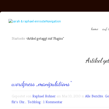
Navigation
home
auf 
Startseite
»
Artikel getaggt mit
"
Plugins"
Artikel ge
wordpress „manipulations“
Gepostet von
Raphael Rohner
am Mai 10, 2010 in
Alle Berichte
,
Ge
für's Ohr..
,
Techblog
|
1 Kommentar