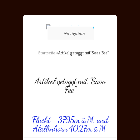
Navigation
Startseite
»
Artikel getaggt mit
"
Saas Fee"
Artikel getaggt mit "Saas
Fee"
Flucht-, 3795m ü.M. und
Alallinhorn 4027m ü.M.