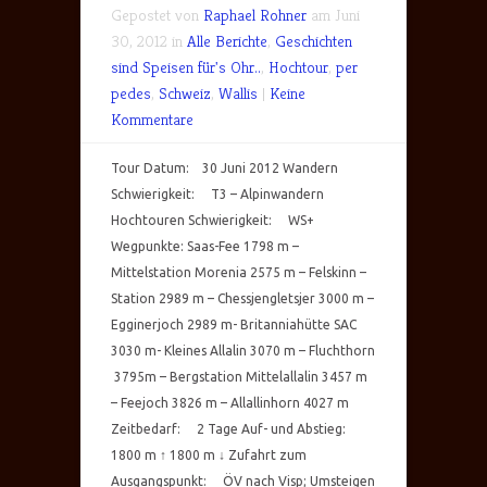
Gepostet von
Raphael Rohner
am Juni
30, 2012 in
Alle Berichte
,
Geschichten
sind Speisen für's Ohr..
,
Hochtour
,
per
pedes
,
Schweiz
,
Wallis
|
Keine
Kommentare
Tour Datum: 30 Juni 2012 Wandern
Schwierigkeit: T3 – Alpinwandern
Hochtouren Schwierigkeit: WS+
Wegpunkte: Saas-Fee 1798 m –
Mittelstation Morenia 2575 m – Felskinn –
Station 2989 m – Chessjengletsjer 3000 m –
Egginerjoch 2989 m- Britanniahütte SAC
3030 m- Kleines Allalin 3070 m – Fluchthorn
3795m – Bergstation Mittelallalin 3457 m
– Feejoch 3826 m – Allallinhorn 4027 m
Zeitbedarf: 2 Tage Auf- und Abstieg:
1800 m ↑ 1800 m ↓ Zufahrt zum
Ausgangspunkt: ÖV nach Visp; Umsteigen