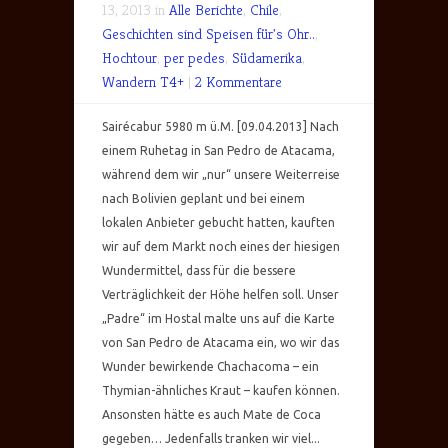
13, 2013 in
Alle Berichte
,
Chile
,
Geschichten sind Speisen für's Ohr..
,
Hochtour
,
per pedes
,
Südamerika
,
Wandern T4+
|
2 Kommentare
Sairécabur 5980 m ü.M. [09.04.2013] Nach
einem Ruhetag in San Pedro de Atacama,
während dem wir „nur“ unsere Weiterreise
nach Bolivien geplant und bei einem
lokalen Anbieter gebucht hatten, kauften
wir auf dem Markt noch eines der hiesigen
Wundermittel, dass für die bessere
Verträglichkeit der Höhe helfen soll. Unser
„Padre“ im Hostal malte uns auf die Karte
von San Pedro de Atacama ein, wo wir das
Wunder bewirkende Chachacoma – ein
Thymian-ähnliches Kraut – kaufen können.
Ansonsten hätte es auch Mate de Coca
gegeben… Jedenfalls tranken wir viel...