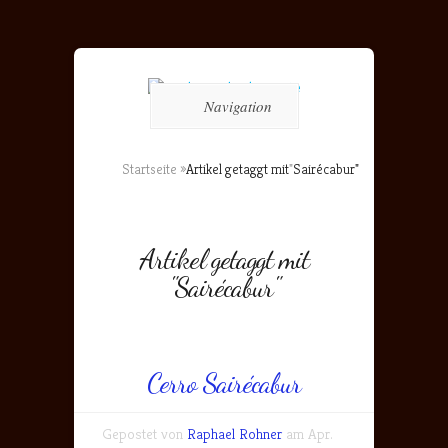
Navigation
Startseite
»
Artikel getaggt mit
"
Sairécabur"
Artikel getaggt mit
"Sairécabur"
Cerro Sairécabur
Gepostet von
Raphael Rohner
am Apr.