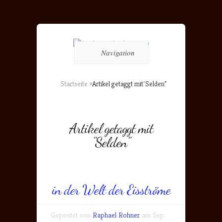
Navigation
Startseite
»
Artikel getaggt mit
"
Selden"
Artikel getaggt mit
"Selden"
in der Welt der Eisströme
Gepostet von
Raphael Rohner
am Sep.