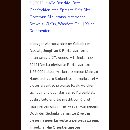
21, 2013 in
Alle Berichte
,
Bern
,
Geschichten sind Speisen für's Ohr..
,
Hochtour
,
Mountains
,
per pedes
,
Schweiz
,
Wallis
,
Wandern T4+
|
Keine
Kommentare
In eisiger Athmosphäre im Gebiet des
Aletsch, Jungfrau & Finsteraarhorns
unterwegs… [27. August – 1. September
2013] Die Landeskarte Finsteraarhorn
1:25’000 hatten wir bereits einige Male zu
Hause auf dem Stubentisch ausgebreitet –
dieser gigantische weisse Fleck, welcher
sich beinahe über das ganze Kartenblatt
ausbreitete und die mächtigen Gipfel
faszinierten uns immer wieder von neuem.
Doch der Gedanke daran, zu Zweit in
dieser riesigen Eiswüste unterwegs zu sein,
in welcher die Orientierung bei