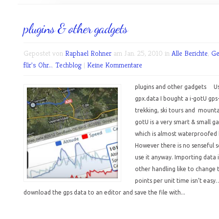
plugins & other gadgets
Gepostet von
Raphael Rohner
am Jan. 25, 2010 in
Alle Berichte
,
Ge
für's Ohr..
,
Techblog
|
Keine Kommentare
plugins and other gadgets Us
gpx.data I bought a i-gotU gps-
trekking, ski tours and mounta
gotU is a very smart & small g
which is almost waterproofed 
However there is no senseful s
use it anyway. Importing data 
other handling like to change 
points per unit time isn’t easy
download the gps data to an editor and save the file with...