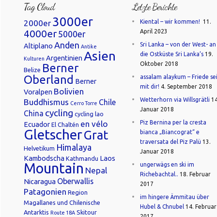
Tag Cloud
Letzte Berichte
3000er
2000er
Kiental – wir kommen!
11.
4000er
April 2023
5000er
Anden
Sri Lanka – von der West- an
Altiplano
Antike
Asien
die Ostküste Sri Lanka’s
19.
Argentinien
Kulturen
Oktober 2018
Berner
Belize
Oberland
assalam alaykum – Friede se
Berner
mit dir!
4. September 2018
Bolivien
Voralpen
Wetterhorn via Willsgrätli
14
Buddhismus
Chile
Cerro Torre
Januar 2018
cycling
China
cycling lao
en vélo
Piz Bernina per la cresta
Ecuador
El Chaltén
Gletscher
Grat
bianca „Biancograt“ e
traversata del Piz Palü
13.
Himalaya
Helvetikum
Januar 2018
Kambodscha
Laos
Kathmandu
Mountain
ungerwägs en ski im
Nepal
Richebachtal..
18. Februar
Oberwallis
Nicaragua
2017
Patagonien
Region
im hingere Ämmitau über
Magallanes und Chilenische
Hubel & Chnubel
14. Februar
Antarktis
Skitour
Route 18A
2017