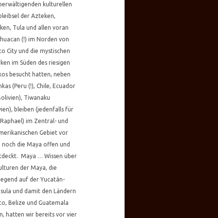
berwältigenden kulturellen
leibsel der Azteken,
ken, Tula und allen voran
huacan (!) im Norden von
o City und die mystischen
en im Süden des riesigen
kos besucht hatten, neben
nkas (Peru (!), Chile, Ecuador
olivien), Tiwanaku
vien), bleiben (jedenfalls für
Raphael) im Zentral- und
merikanischen Gebiet vor
 noch die Maya offen und
tdeckt. Maya … Wissen über
ulturen der Maya, die
iegend auf der Yucatán-
sula und damit den Ländern
co, Belize und Guatemala
n, hatten wir bereits vor vier