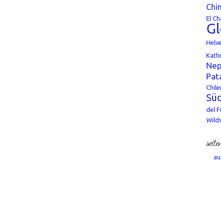
Chi
El Ch
Gl
Helv
Kath
Nep
Pat
Chile
Süd
del 
Wild
seite
au