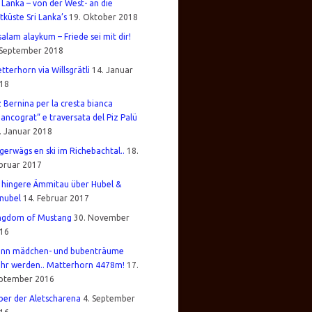
i Lanka – von der West- an die
tküste Sri Lanka’s
19. Oktober 2018
salam alaykum – Friede sei mit dir!
 September 2018
tterhorn via Willsgrätli
14. Januar
18
z Bernina per la cresta bianca
iancograt“ e traversata del Piz Palü
. Januar 2018
gerwägs en ski im Richebachtal..
18.
bruar 2017
 hingere Ämmitau über Hubel &
nubel
14. Februar 2017
ngdom of Mustang
30. November
16
nn mädchen- und bubenträume
hr werden.. Matterhorn 4478m!
17.
ptember 2016
über der Aletscharena
4. September