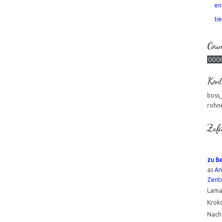
en
tie
Coun
Kont
boss
rohn
Zufa
zu B
as
An
Zent
Lama
Kroko
Nachd