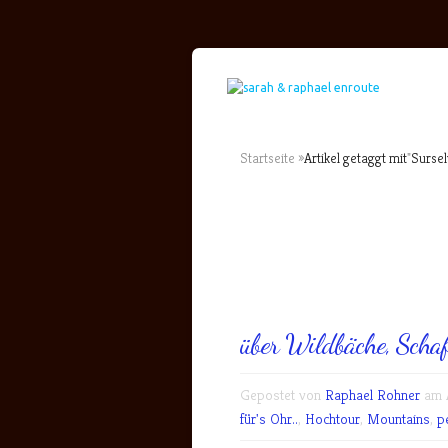
Startseite
»
Artikel getaggt mit
"
Sursel
über Wildbäche, Schaf
Gepostet von
Raphael Rohner
am A
für's Ohr..
,
Hochtour
,
Mountains
,
p