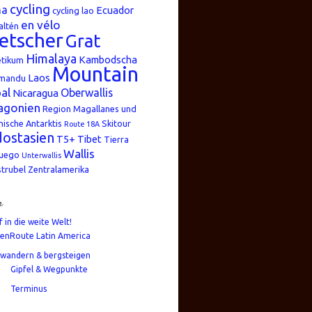
cycling
na
Ecuador
cycling lao
en vélo
altén
etscher
Grat
Himalaya
Kambodscha
etikum
Mountain
Laos
mandu
al
Oberwallis
Nicaragua
agonien
Region Magallanes und
nische Antarktis
Skitour
Route 18A
ostasien
T5+
Tibet
Tierra
Wallis
Fuego
Unterwallis
strubel
Zentralamerika
n
f in die weite Welt!
enRoute Latin America
wandern & bergsteigen
Gipfel & Wegpunkte
Terminus