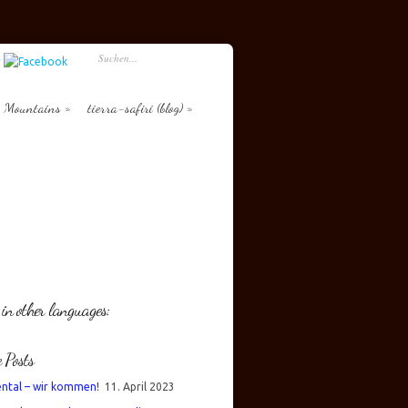
Mountains
tierra-safiri (blog)
 in other languages:
e Posts
ental – wir kommen!
11. April 2023