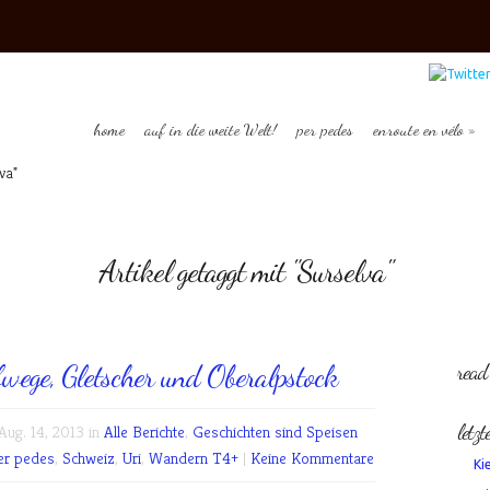
home
auf in die weite Welt!
per pedes
enroute en vélo
va"
Artikel getaggt mit "Surselva"
wege, Gletscher und Oberalpstock
read
letzt
ug. 14, 2013 in
Alle Berichte
,
Geschichten sind Speisen
er pedes
,
Schweiz
,
Uri
,
Wandern T4+
|
Keine Kommentare
Ki