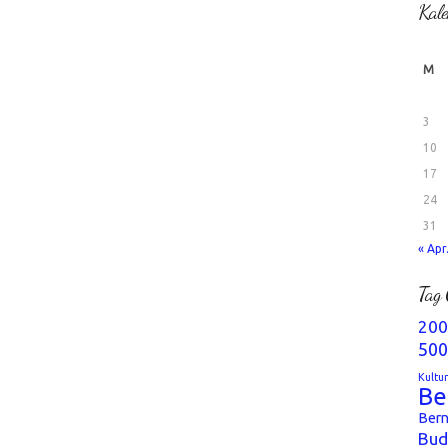
Kale
M
3
10
17
24
31
« Apr
Tag 
200
500
Kultu
Be
Bern
Bud