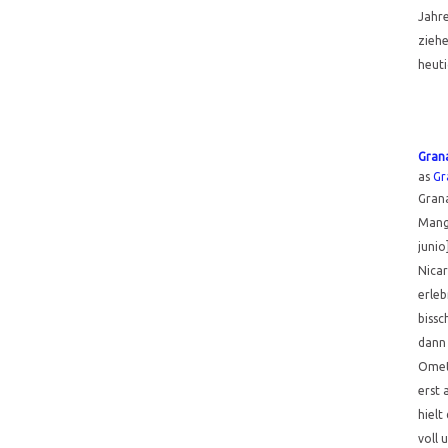
Jahre
ziehe
heut
Gran
as
Gr
Grana
Mang
junio
Nicar
erleb
bissc
dann 
Omet
erst 
hielt
voll 