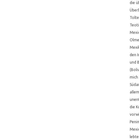
die ü
Überb
Tolte
Teoti
Mexic
Olmek
Mexi
den I
und B
(Boli
mich 
Süda
allem
unen
die K
vorw
Penin
Mexi
lebte