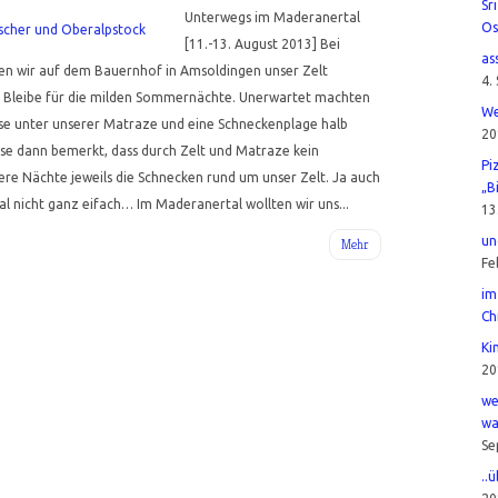
Sr
Unterwegs im Maderanertal
Os
[11.-13. August 2013] Bei
as
ten wir auf dem Bauernhof in Amsoldingen unser Zelt
4.
e Bleibe für die milden Sommernächte. Unerwartet machten
We
e unter unserer Matraze und eine Schneckenplage halb
20
se dann bemerkt, dass durch Zelt und Matraze kein
Pi
re Nächte jeweils die Schnecken rund um unser Zelt. Ja auch
„B
l nicht ganz eifach… Im Maderanertal wollten wir uns...
13
un
Mehr
Fe
im
Ch
Ki
20
we
wa
Se
..