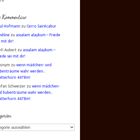
16
te Kommentare
ul Hofmann
zu
Cerro Sairécabur
éline
zu
assalam alaykum – Friede
 mit dir!
efi Aubert
zu
assalam alaykum –
iede sei mit dir!
nonym
zu
wenn mädchen- und
benträume wahr werden..
tterhorn 4478m!
efan Schweizer
zu
wenn mädchen-
d bubenträume wahr werden..
tterhorn 4478m!
gorien
gorien