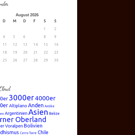
nder
August 2026
D
M
D
F
S
S
1
2
4
5
6
7
8
9
11
12
13
14
15
16
18
19
20
21
22
23
25
26
27
28
29
30
.
Cloud
3000er
4000er
0er
0er
Anden
Altiplano
Antike
Asien
Argentinien
Belize
ren
rner Oberland
Bolivien
er Voralpen
dhismus
Chile
Cerro Torre