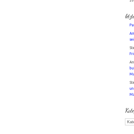
20
letz
Pa
Am
sei
St
Fr
A
bu
Ma
St
un
Ma
Kate
Kate