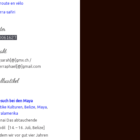
route en vélo
rra-safiri
ter
akt
_sarah[@]gmx.ch /
erraphael[@]gmail.com
llsartikel
esuch bei den Maya
tike Kulturen
,
Belize
,
Maya
,
ralamerika
nai Das abtauchende
dil [14. – 16. Juli, Belize]
em wir vor gut vier Jahren