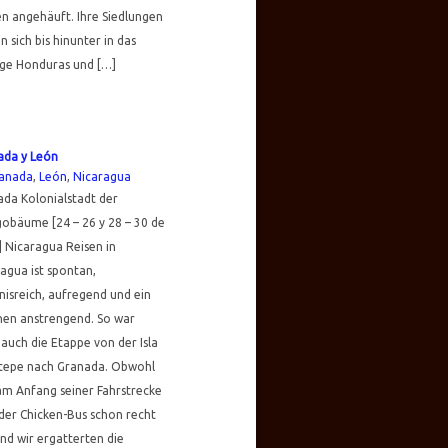
n angehäuft. Ihre Siedlungen
n sich bis hinunter in das
ige Honduras und […]
ada y León
anada
,
León
,
Nicaragua
da Kolonialstadt der
obäume [24 – 26 y 28 – 30 de
] Nicaragua Reisen in
agua ist spontan,
nisreich, aufregend und ein
hen anstrengend. So war
auch die Etappe von der Isla
epe nach Granada. Obwohl
am Anfang seiner Fahrstrecke
 der Chicken-Bus schon recht
und wir ergatterten die