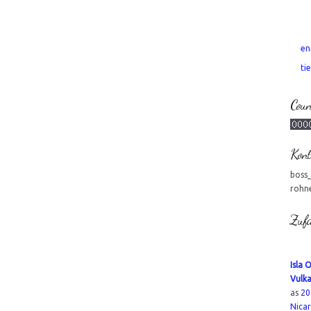
en
tie
Coun
Kont
boss
rohn
Zufa
Isla 
Vulk
as
20
Nica