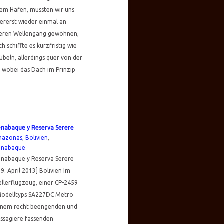
em Hafen, mussten wir uns
lererst wieder einmal an
keren Wellengang gewöhnen,
h schiffte es kurzfristig wie
übeln, allerdings quer von der
, wobei das Dach im Prinzip
enabaque y Reserva Serere
azonas
,
Bolivien
,
enabaque
enabaque y Reserva Serere
29. April 2013] Bolivien Im
llerflugzeug, einer CP-2459
Modelltyps SA227DC Metro
einem recht beengenden und
ssagiere fassenden