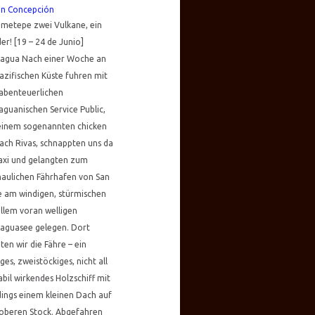
án Concepción
Ometepe zwei Vulkane, ein
r! [19 – 24 de Junio]
ragua Nach einer Woche an
azifischen Küste fuhren mit
abenteuerlichen
aguanischen Service Public,
einem sogenannten chicken
ach Rivas, schnappten uns da
axi und gelangten zum
aulichen Fährhafen von San
e am windigen, stürmischen
llem voran welligen
raguasee gelegen. Dort
ten wir die Fähre – ein
ges, zweistöckiges, nicht all
abil wirkendes Holzschiff mit
dings einem kleinen Dach auf
oberen Stock. Abgefahren