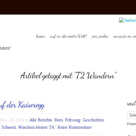
home
auf in die weite Welt!
per pedes
enroute en vé
ndern"
Artikel getaggt mit "T2 Wandern"
auf der Kaiseregg
read
ov. 20, 2011 in
Alle Berichte
,
Bern
,
Fribourg
,
Geschichten
Powe
,
Schweiz
,
Wandern kleiner T4
|
Keine Kommentare