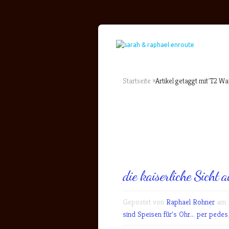
Startseite
»
Artikel getaggt mit
"
T2 Wa
die kaiserliche Sicht 
Gepostet von
Raphael Rohner
am N
sind Speisen für's Ohr..
,
per pedes