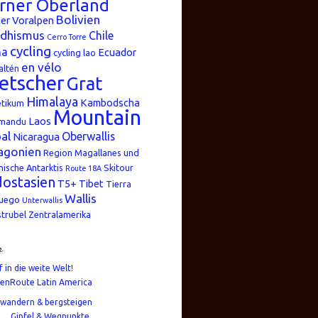
rner Oberland
Bolivien
er Voralpen
dhismus
Chile
Cerro Torre
cycling
na
Ecuador
cycling lao
en vélo
altén
etscher
Grat
Himalaya
Kambodscha
etikum
Mountain
Laos
mandu
al
Oberwallis
Nicaragua
agonien
Region Magallanes und
nische Antarktis
Skitour
Route 18A
ostasien
T5+
Tibet
Tierra
Wallis
Fuego
Unterwallis
strubel
Zentralamerika
n
f in die weite Welt!
enRoute Latin America
wandern & bergsteigen
Gipfel & Wegpunkte