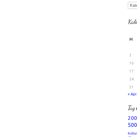
Kate
Kale
M
3
10
17
24
31
« Apr
Tag 
200
500
Kultu