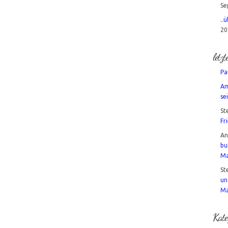
Se
..
20
letz
Pa
Am
sei
St
Fr
A
bu
Ma
St
un
Ma
Kate