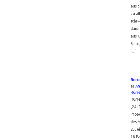
aus d
zu al
stär
danac
aus K
Seite
[…]
Rurr
as
Am
Rurr
Rurr
[24.-
Prope
des 
23, 
18 Pa