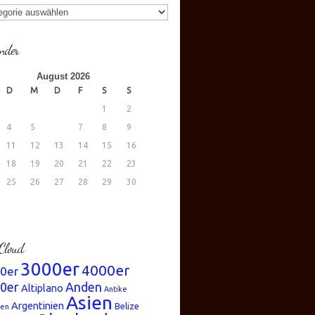
gorien
nder
August 2026
D
M
D
F
S
S
1
2
4
5
6
7
8
9
11
12
13
14
15
16
18
19
20
21
22
23
25
26
27
28
29
30
.
Cloud
3000er
4000er
0er
0er
Anden
Altiplano
Antike
Asien
Argentinien
Belize
ren