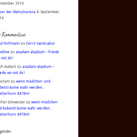
ptember 2016
über der Aletscharena
4. September
16
te Kommentare
ul Hofmann
zu
Cerro Sairécabur
éline
zu
assalam alaykum – Friede
 mit dir!
efi Aubert
zu
assalam alaykum –
iede sei mit dir!
nonym
zu
wenn mädchen- und
benträume wahr werden..
tterhorn 4478m!
efan Schweizer
zu
wenn mädchen-
d bubenträume wahr werden..
tterhorn 4478m!
gorien