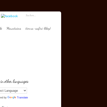
lo
Mountains
tierra-safiri (blog)
 in other languages:
red by
Translate