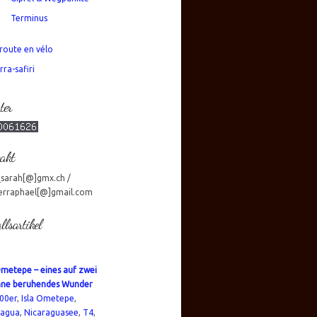
Terminus
route en vélo
rra-safiri
ter
akt
_sarah[@]gmx.ch /
erraphael[@]gmail.com
llsartikel
Ometepe – eines auf zwei
ane beruhendes Wunder
00er
,
Isla Ometepe
,
ragua
,
Nicaraguasee
,
T4
,