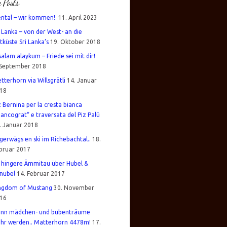
e Posts
ental – wir kommen!
11. April 2023
i Lanka – von der West- an die
tküste Sri Lanka’s
19. Oktober 2018
salam alaykum – Friede sei mit dir!
 September 2018
tterhorn via Willsgrätli
14. Januar
18
z Bernina per la cresta bianca
iancograt“ e traversata del Piz Palü
. Januar 2018
gerwägs en ski im Richebachtal..
18.
bruar 2017
 hingere Ämmitau über Hubel &
nubel
14. Februar 2017
ngdom of Mustang
30. November
16
nn mädchen- und bubenträume
hr werden.. Matterhorn 4478m!
17.