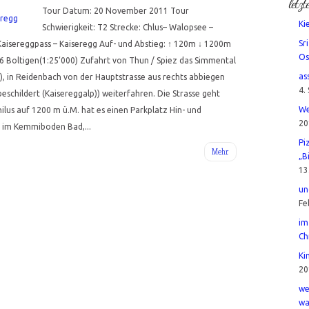
letzt
Tour Datum: 20 November 2011 Tour
Ki
Schwierigkeit: T2 Strecke: Chlus– Walopsee –
Sr
Kaisereggpass – Kaiseregg Auf- und Abstieg: ↑ 120m ↓ 1200m
Os
 Boltigen(1:25’000) Zufahrt von Thun / Spiez das Simmental
as
), in Reidenbach von der Hauptstrasse aus rechts abbiegen
4.
schildert (Kaisereggalp)) weiterfahren. Die Strasse geht
We
ilus auf 1200 m ü.M. hat es einen Parkplatz Hin- und
20
e im Kemmiboden Bad,...
Pi
Mehr
„B
13
un
Fe
im
Ch
Ki
20
we
wa