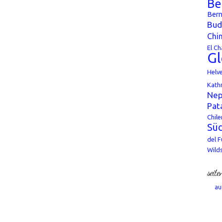
Be
Bern
Bud
Chi
El Ch
Gl
Helv
Kath
Nep
Pat
Chile
Süd
del 
Wild
seite
au