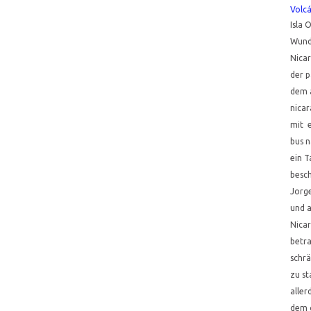
Volc
Isla 
Wunde
Nica
der p
dem 
nicar
mit 
bus n
ein T
besch
Jorg
und a
Nica
betra
schrä
zu st
aller
dem 