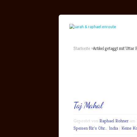
Startseite
»
Artikel getaggt mit
"
Uttar 
Taj Mahal
Gepostet von
Raphael Rohner
am M
Speisen für's Ohr..
,
India
|
Keine K