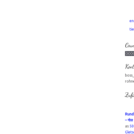
en
tie
Coun
Kont
boss
rohn
Zufa
Rund 
– गोल
as
50
Glets