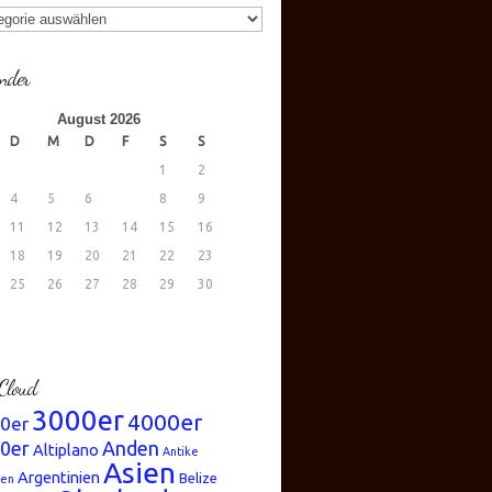
gorien
nder
August 2026
D
M
D
F
S
S
1
2
4
5
6
7
8
9
11
12
13
14
15
16
18
19
20
21
22
23
25
26
27
28
29
30
.
Cloud
3000er
4000er
0er
0er
Anden
Altiplano
Antike
Asien
Argentinien
Belize
ren