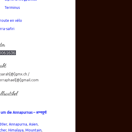
Terminus
route en vélo
rra-safiri
ter
akt
_sarah[@]gmx.ch /
erraphael[@]gmail.com
llsartikel
um die Annapurnas – अन्नपूर्णा
00er
,
Annapurna
,
Asien
,
cher
,
Himalaya
,
Mountain
,