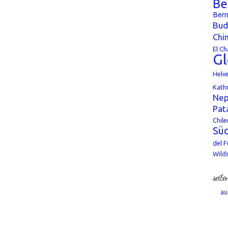
Be
Bern
Bud
Chi
El Ch
Gl
Helv
Kath
Nep
Pat
Chile
Süd
del 
Wild
seite
au