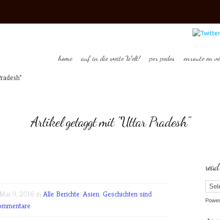
home
auf in die weite Welt!
per pedes
enroute en vé
Pradesh"
Artikel getaggt mit "Uttar Pradesh"
read
ai 9, 2016 in
Alle Berichte
,
Asien
,
Geschichten sind
Powe
ommentare