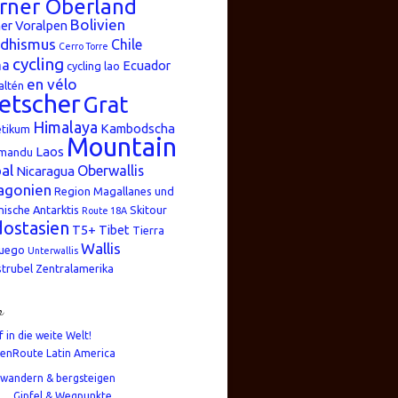
rner Oberland
Bolivien
er Voralpen
dhismus
Chile
Cerro Torre
cycling
na
Ecuador
cycling lao
en vélo
altén
etscher
Grat
Himalaya
Kambodscha
etikum
Mountain
Laos
mandu
al
Oberwallis
Nicaragua
agonien
Region Magallanes und
nische Antarktis
Skitour
Route 18A
ostasien
T5+
Tibet
Tierra
Wallis
Fuego
Unterwallis
strubel
Zentralamerika
n
f in die weite Welt!
enRoute Latin America
wandern & bergsteigen
Gipfel & Wegpunkte