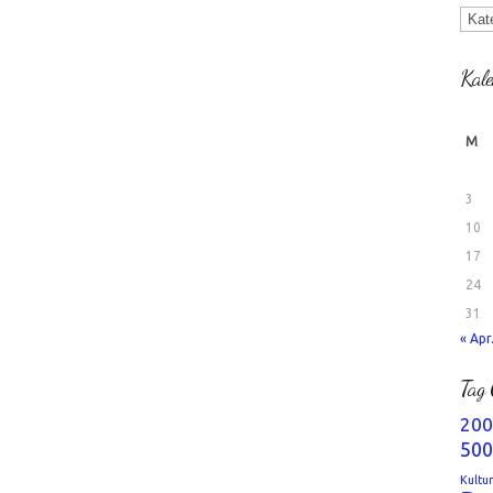
Kate
Kale
M
3
10
17
24
31
« Apr
Tag 
200
500
Kultu