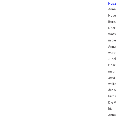
Nepa
Annap
Nove
Beri
Dhara
Wasse
in di
Anna
wurde
„Hoch
Dhar
niedr
zwei
weite
der N
fern 
Die V
hier 
Anna