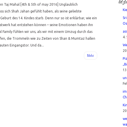
letzt
en Taj Mahal [4th & 5th of may 2016] Unglaublich
Ki
ss sich Shah Jahan gefühlt haben, als seine geliebte
Sr
eburt des 14. Kindes starb. Denn nur so ist erklärbar, wie ein
Os
unstwerk hat entstehen können – seine Emotionen haben ihn
as
l Family fühlen wir uns, als wir mit einem Umzug durch das
4.
aufen, die Trommeln wie zu Zeiten von Shan & Mumtaz hallen
We
uten Eingangstor. Und da...
20
Mehr
Pi
„B
13
un
Fe
im
Ch
Ki
20
we
wa