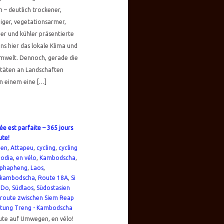
 – deutlich trockener,
iger, vegetationsarmer,
er und kühler präsentierte
uns hier das lokale Klima und
mwelt. Dennoch, gerade die
etäten an Landschaften
n einem eine […]
ée est parfaite – 365 jours
ute!
ien
,
Attapeu
,
cycling
,
cycling
odia
,
en vélo
,
Kambodscha
,
phapheng
,
Laos
,
kambodscha
,
Route 18A
,
Si
 Do
,
Südlaos
,
Südostasien
ute auf Umwegen, en vélo!