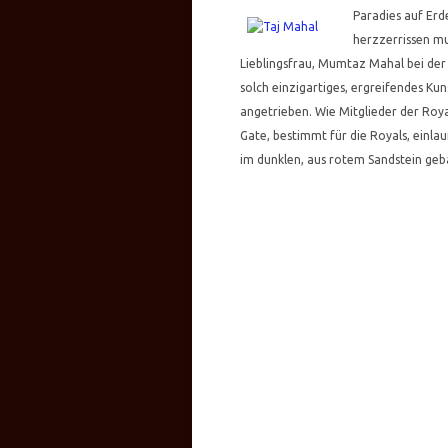
Paradies auf Erd
herzzerrissen mu
Lieblingsfrau, Mumtaz Mahal bei der G
solch einzigartiges, ergreifendes K
angetrieben. Wie Mitglieder der Roya
Gate, bestimmt für die Royals, einl
im dunklen, aus rotem Sandstein geba