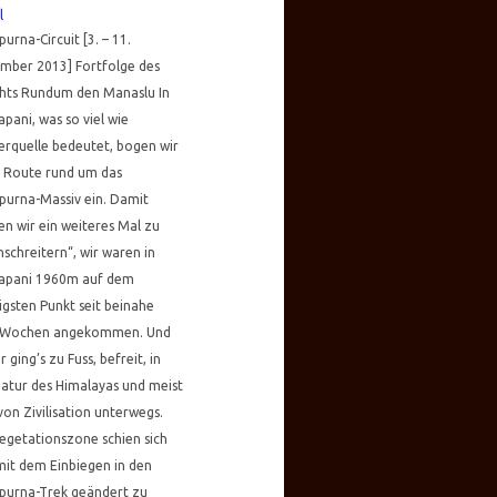
l
urna-Circuit [3. – 11.
mber 2013] Fortfolge des
chts Rundum den Manaslu In
pani, was so viel wie
rquelle bedeutet, bogen wir
e Route rund um das
purna-Massiv ein. Damit
n wir ein weiteres Mal zu
schreitern“, wir waren in
apani 1960m auf dem
igsten Punkt seit beinahe
 Wochen angekommen. Und
r ging’s zu Fuss, befreit, in
atur des Himalayas und meist
von Zivilisation unterwegs.
egetationszone schien sich
mit dem Einbiegen in den
purna-Trek geändert zu