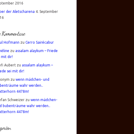
ptember 2016
über der Aletscharena
4. September
16
te Kommentare
ul Hofmann
zu
Cerro Sairécabur
éline
zu
assalam alaykum – Friede
 mit dir!
efi Aubert
zu
assalam alaykum –
iede sei mit dir!
nonym
zu
wenn mädchen- und
benträume wahr werden..
tterhorn 4478m!
efan Schweizer
zu
wenn mädchen-
d bubenträume wahr werden..
tterhorn 4478m!
gorien