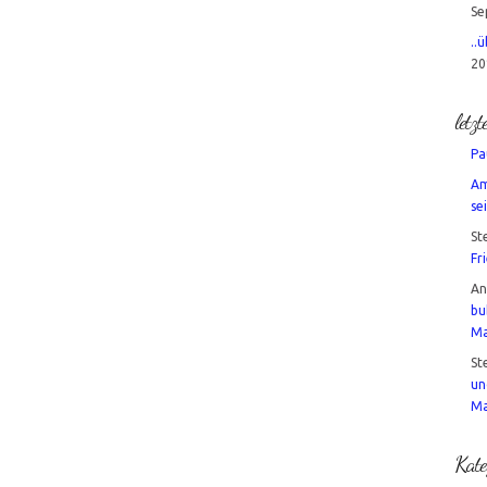
Se
..
20
letz
Pa
Am
sei
St
Fr
A
bu
Ma
St
un
Ma
Kate