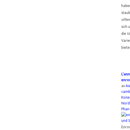
haben
staub
offen
sich 
die U
Vari
biete
L’ann
enro
as
As
camb
Kone
Nord
Phan
Enro