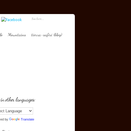
lo
Mountains
tierra-safiri (blog)
 in other languages:
red by
Translate