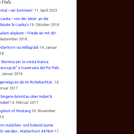
e Posts
ental – wir kommen!
11. April 2023
i Lanka – von der West- an die
tküste Sri Lanka’s
19. Oktober 2018
salam alaykum – Friede sei mit dir!
 September 2018
tterhorn via Willsgrätli
14. Januar
18
z Bernina per la cresta bianca
iancograt“ e traversata del Piz Palü
. Januar 2018
gerwägs en ski im Richebachtal..
18.
bruar 2017
 hingere Ämmitau über Hubel &
nubel
14. Februar 2017
ngdom of Mustang
30. November
16
nn mädchen- und bubenträume
hr werden.. Matterhorn 4478m!
17.