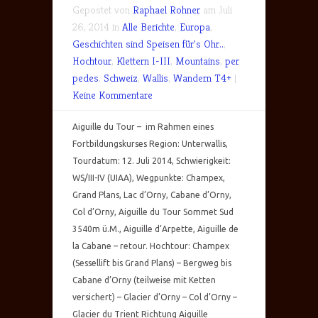
Gepostet von
Raphael Rohner
am Juli
26, 2014 in
Alle Berichte
,
Europa
,
Geschichten sind Speisen für's Ohr..
,
Hochtour
,
Klettern I-III
,
Mountains
,
per
pedes
,
Schweiz
,
Wallis
,
Wandern T4+
|
Keine Kommentare
Aiguille du Tour – im Rahmen eines
Fortbildungskurses Region: Unterwallis,
Tourdatum: 12. Juli 2014, Schwierigkeit:
WS/III-IV (UIAA), Wegpunkte: Champex,
Grand Plans, Lac d’Orny, Cabane d’Orny,
Col d’Orny, Aiguille du Tour Sommet Sud
3540m ü.M., Aiguille d’Arpette, Aiguille de
la Cabane – retour. Hochtour: Champex
(Sessellift bis Grand Plans) – Bergweg bis
Cabane d’Orny (teilweise mit Ketten
versichert) – Glacier d’Orny – Col d’Orny –
Glacier du Trient Richtung Aiguille