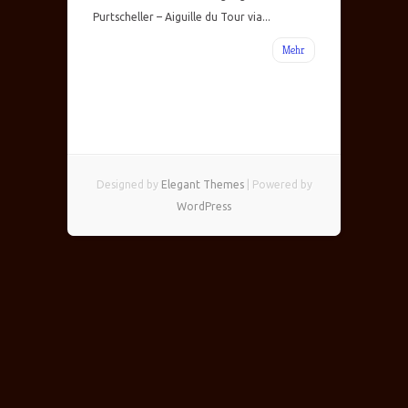
Purtscheller – Aiguille du Tour via...
Mehr
Designed by
Elegant Themes
| Powered by
WordPress