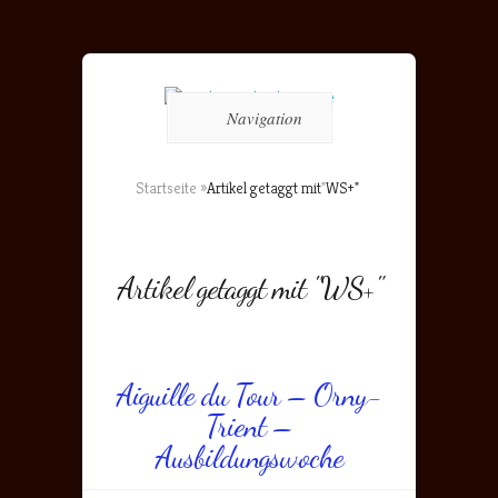
Navigation
Startseite
»
Artikel getaggt mit
"
WS+"
Artikel getaggt mit "WS+"
Aiguille du Tour – Orny-
Trient –
Ausbildungswoche