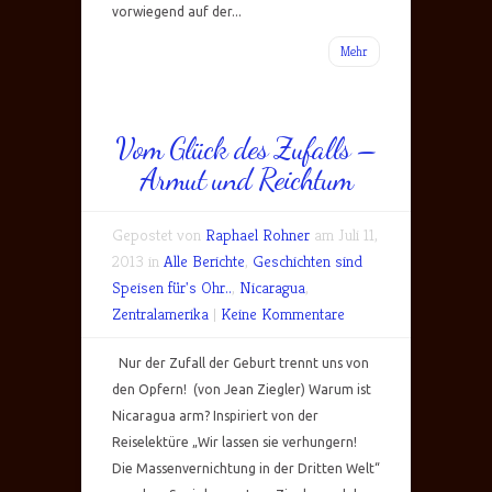
vorwiegend auf der...
Mehr
Vom Glück des Zufalls –
Armut und Reichtum
Gepostet von
Raphael Rohner
am Juli 11,
2013 in
Alle Berichte
,
Geschichten sind
Speisen für's Ohr..
,
Nicaragua
,
Zentralamerika
|
Keine Kommentare
Nur der Zufall der Geburt trennt uns von
den Opfern! (von Jean Ziegler) Warum ist
Nicaragua arm? Inspiriert von der
Reiselektüre „Wir lassen sie verhungern!
Die Massenvernichtung in der Dritten Welt“