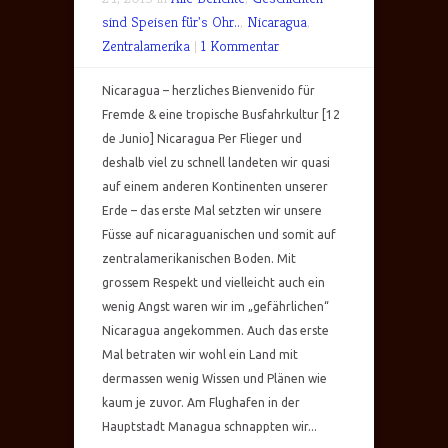
sind Speisen für's Ohr..
,
Nicaragua
,
Zentralamerika
|
1 Kommentar
Nicaragua – herzliches Bienvenido für
Fremde & eine tropische Busfahrkultur [12
de Junio] Nicaragua Per Flieger und
deshalb viel zu schnell landeten wir quasi
auf einem anderen Kontinenten unserer
Erde – das erste Mal setzten wir unsere
Füsse auf nicaraguanischen und somit auf
zentralamerikanischen Boden. Mit
grossem Respekt und vielleicht auch ein
wenig Angst waren wir im „gefährlichen“
Nicaragua angekommen. Auch das erste
Mal betraten wir wohl ein Land mit
dermassen wenig Wissen und Plänen wie
kaum je zuvor. Am Flughafen in der
Hauptstadt Managua schnappten wir...