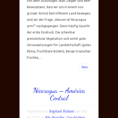
von dem Soziologen Jean Ziegler und dem
Bewusstsein, dass wir uns in einem von
grosser Armut betroffenem Land bewegen,
sind wir der Frage „Warum ist Nicaragua
arm?“ nachgegangen. Denn häufig täuscht
der erste Eindruck. Die scheinbar
grenzenlose Vegetation und somit gute
Voraussetzungen für Landwirtschaft (gutes
Klima, fruchtbare Böden), Berge tropischer
Früchte,...
Mehr
Nicaragua – América
Central
Gepostet von
Raphael Rohner
am Juni
24, 2013 in
Alle Berichte
,
Geschichten