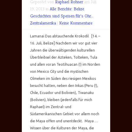
Gepostet von
Raphael Rohner
am Juli
19, 2013 in
Alle Berichte
,
Belize
,
Geschichten sind Speisen für's Ohr..
,
Zentralamerika
|
Keine Kommentare
Lamanai Das abtauchende Krokodil [14. –
16. Juli, Belize] Nachdem wir vor gut vier
Jahren die überwältigenden kulturellen
Überbleibsel der Azteken, Tolteken, Tula
und allen voran Teotihuacan (!) im Norden
von Mexico City und die mystischen
Olmeken im Süden des riesigen Mexikos
besucht hatten, neben den Inkas (Peru (!),
Chile, Ecuador und Bolivien), Tiwanaku
(Bolivien), bleiben (jedenfalls für mich
Raphael) im Zentral- und
Südamerikanischen Gebiet vor allem noch
die Maya offen und unentdeckt. Maya …
Wissen über die Kulturen der Maya, die