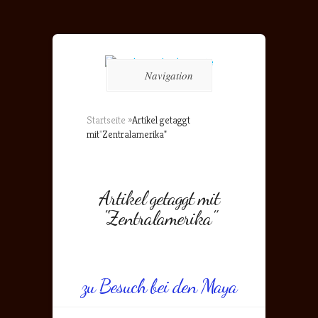
Navigation
Startseite
»
Artikel getaggt
mit
"
Zentralamerika"
Artikel getaggt mit
"Zentralamerika"
zu Besuch bei den Maya