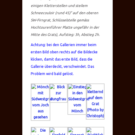
einigen Kletterstellen und steilem
Schneecouloir (rund 45)° auf den oberen
SW-Firngrat, Schlüsselstelle gemäss
Hochtourenführer Platte ungefähr in der
Mitte des Grats), Aufstieg: 3h, Abstieg 2h.
Achtung: bei den Gallerien immer beim
ersten Bild oben rechts auf die Bildecke
klicken, damit das erste Bild, dass die
Gallerie überdeckt, verschwindet. Das
Problem wird bald gelöst.