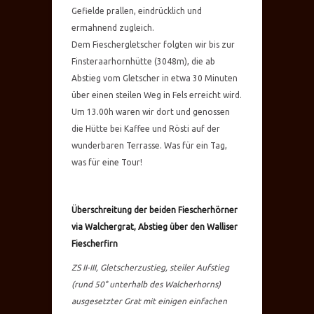
Gefielde prallen, eindrücklich und
ermahnend zugleich.
Dem Fieschergletscher folgten wir bis zur
Finsteraarhornhütte (3048m), die ab
Abstieg vom Gletscher in etwa 30 Minuten
über einen steilen Weg in Fels erreicht wird.
Um 13.00h waren wir dort und genossen
die Hütte bei Kaffee und Rösti auf der
wunderbaren Terrasse. Was für ein Tag,
was für eine Tour!
Überschreitung der beiden Fiescherhörner
via Walchergrat, Abstieg über den Walliser
Fiescherfirn
ZS II-III, Gletscherzustieg, steiler Aufstieg
(rund 50° unterhalb des Walcherhorns)
ausgesetzter Grat mit einigen einfachen