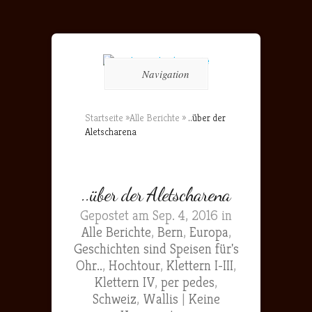
Navigation
Startseite
»
Alle Berichte
»
..über der
Aletscharena
..über der Aletscharena
Gepostet am Sep. 4, 2016 in
Alle Berichte
,
Bern
,
Europa
,
Geschichten sind Speisen für's
Ohr..
,
Hochtour
,
Klettern I-III
,
Klettern IV
,
per pedes
,
Schweiz
,
Wallis
|
Keine