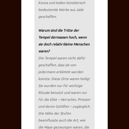
Korea und Indien künstlerisch
bedeutende Werke aus Jade
geschaffen.
Warum sind die Tritte der
Tempel dermassen hoch, wenn
sie doch relativ kleine Menschen
waren?
Die Tempel waren nicht dafür
geschaffen, dass sie von
jedermann erklimmt werden
konnte. Diese Orte waren heilig!
Sie wurden nur für wichtige
Rituale benutzt und waren nur
für die Elite – Herrscher, Priester
und deren Gehilfen – zugänglich.
Die Höhe der Stufen
beeinflusste auch die Art, wie
die Maye gezwungen waren, die