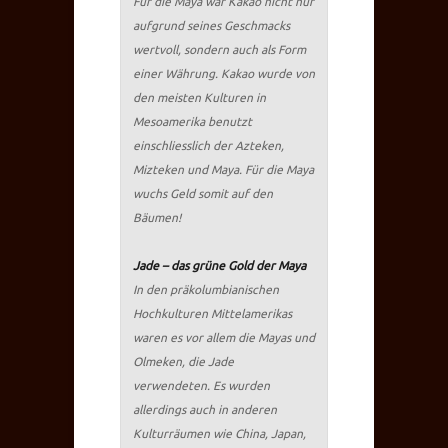
Für die Maya war Kakao nicht nur
aufgrund seines Geschmacks
wertvoll, sondern auch als Form
einer Währung. Kakao wurde von
den meisten Kulturen in
Mesoamerika benutzt
einschliesslich der Azteken,
Mizteken und Maya. Für die Maya
wuchs Geld somit auf den
Bäumen!
Jade – das grüne Gold der Maya
In den präkolumbianischen
Hochkulturen Mittelamerikas
waren es vor allem die Mayas und
Olmeken, die Jade
verwendeten. Es wurden
allerdings auch in anderen
Kulturräumen wie China, Japan,