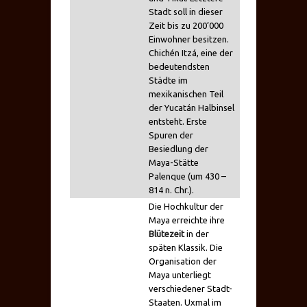
Stadt soll in dieser
Zeit bis zu 200’000
Einwohner besitzen.
Chichén Itzá, eine der
bedeutendsten
Städte im
mexikanischen Teil
der Yucatán Halbinsel
entsteht. Erste
Spuren der
Besiedlung der
Maya-Stätte
Palenque (um 430 –
814 n. Chr.).
Die Hochkultur der
Maya erreichte ihre
Blütezeit
in der
späten Klassik. Die
Organisation der
Maya unterliegt
verschiedener Stadt-
Staaten. Uxmal im