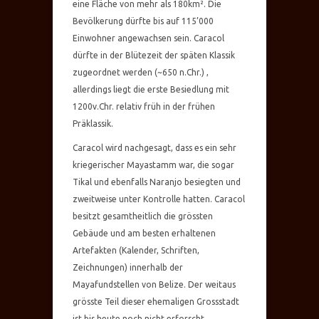
eine Fläche von mehr als 180km². Die
Bevölkerung dürfte bis auf 115’000
Einwohner angewachsen sein. Caracol
dürfte in der Blütezeit der späten Klassik
zugeordnet werden (~650 n.Chr.) ,
allerdings liegt die erste Besiedlung mit
1200v.Chr. relativ früh in der frühen
Präklassik.
Caracol wird nachgesagt, dass es ein sehr
kriegerischer Mayastamm war, die sogar
Tikal und ebenfalls Naranjo besiegten und
zweitweise unter Kontrolle hatten. Caracol
besitzt gesamtheitlich die grössten
Gebäude und am besten erhaltenen
Artefakten (Kalender, Schriften,
Zeichnungen) innerhalb der
Mayafundstellen von Belize. Der weitaus
grösste Teil dieser ehemaligen Grossstadt
ist bis heute noch nicht erforscht.