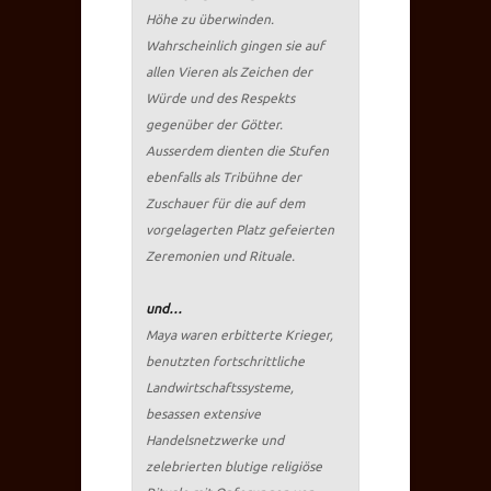
Höhe zu überwinden.
Wahrscheinlich gingen sie auf
allen Vieren als Zeichen der
Würde und des Respekts
gegenüber der Götter.
Ausserdem dienten die Stufen
ebenfalls als Tribühne der
Zuschauer für die auf dem
vorgelagerten Platz gefeierten
Zeremonien und Rituale.
und…
Maya waren erbitterte Krieger,
benutzten fortschrittliche
Landwirtschaftssysteme,
besassen extensive
Handelsnetzwerke und
zelebrierten blutige religiöse