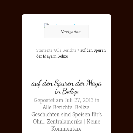
Navigation
Startseite
»
Alle Berichte
»
auf den Spuren
der Maya in Belize
auf den Spuren der Maya
in Belize
Gepostet am Juli 27, 2013 in
Alle Berichte
,
Belize
,
Geschichten sind Speisen für's
Ohr..
,
Zentralamerika
|
Keine
Kommentare